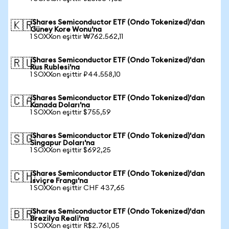
iShares Semiconductor ETF (Ondo Tokenized)'dan
🇰🇷
Güney Kore Wonu'na
1 SOXXon eşittir ₩762.562,11
iShares Semiconductor ETF (Ondo Tokenized)'dan
🇷🇺
Rus Rublesi'na
1 SOXXon eşittir ₽44.558,10
iShares Semiconductor ETF (Ondo Tokenized)'dan
🇨🇦
Kanada Doları'na
1 SOXXon eşittir $755,59
iShares Semiconductor ETF (Ondo Tokenized)'dan
🇸🇬
Singapur Doları'na
1 SOXXon eşittir $692,25
iShares Semiconductor ETF (Ondo Tokenized)'dan
🇨🇭
İsviçre Frangı'na
1 SOXXon eşittir CHF 437,65
iShares Semiconductor ETF (Ondo Tokenized)'dan
🇧🇷
Brezilya Reali'na
1 SOXXon eşittir R$2.761,05