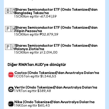
iShares Semiconductor ETF (Ondo Tokenized)'dan
🇧🇩
Bangladeş Takası'na
1 SOXXon eşittir ৳67.041,59
iShares Semiconductor ETF (Ondo Tokenized)'dan
🇵🇭
Filipin Pezosu'na
1 SOXXon eşittir ₱32.879,39
iShares Semiconductor ETF (Ondo Tokenized)'dan
🇵🇱
Polonya Zlotisi'na
1 SOXXon eşittir zł 2.014,00
Diğer RWA'ları AUD'ye dönüştür
Costco (Ondo Tokenized)'dan Avustralya Doları'na
1 COSTon eşittir $1.346,53
Vertiv (Ondo Tokenized)'dan Avustralya Doları'na
1 VRTon eşittir $389,48
Nike (Ondo Tokenized)'dan Avustralya Doları'na
1 NKEon eşittir $60,43