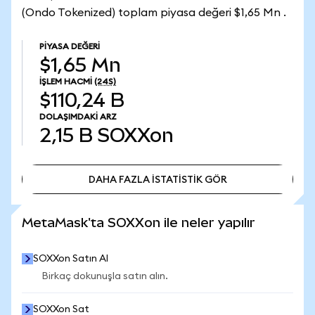
(Ondo Tokenized) toplam piyasa değeri $1,65 Mn .
PIYASA DEĞERI
$1,65 Mn
İŞLEM HACMI
(24S)
$110,24 B
DOLAŞIMDAKI ARZ
2,15 B
SOXXon
DAHA FAZLA İSTATİSTİK GÖR
DAHA FAZLA İSTATİSTİK GÖR
MetaMask'ta SOXXon ile neler yapılır
SOXXon Satın Al
Birkaç dokunuşla satın alın.
SOXXon Sat