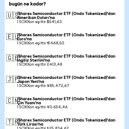
bugün ne kadar?
iShares Semiconductor ETF (Ondo Tokenized)'dan
🇺🇸
Amerikan Doları'na
1 SOXXon eşittir $541,63
iShares Semiconductor ETF (Ondo Tokenized)'dan
🇪🇺
Euro'na
1 SOXXon eşittir €468,50
iShares Semiconductor ETF (Ondo Tokenized)'dan
🇬🇧
İngiliz Sterlini'na
1 SOXXon eşittir £401,48
iShares Semiconductor ETF (Ondo Tokenized)'dan
🇯🇵
Japon Yeni'na
1 SOXXon eşittir ¥85.472,67
iShares Semiconductor ETF (Ondo Tokenized)'dan
🇨🇳
Çin Yuanı'na
1 SOXXon eşittir ¥3.654,46
iShares Semiconductor ETF (Ondo Tokenized)'dan
🇹🇷
Türk Lirası'na
1 SOXXon eşittir ₺25.834,62