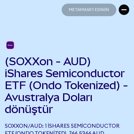
METAMASK'I EDİNİN
METAMASK'I EDİNİN
(SOXXon - AUD)
iShares Semiconductor
ETF (Ondo Tokenized) -
Avustralya Doları
dönüştür
SOXXON/AUD: 1 ISHARES SEMICONDUCTOR
ETF (ONDO TOKENIZED), 766,5366 AUD