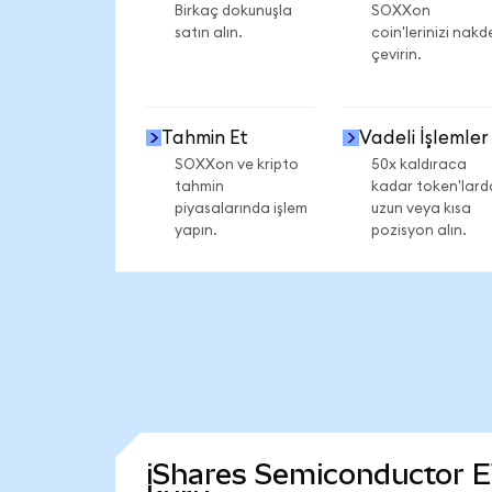
Birkaç dokunuşla
SOXXon
satın alın.
coin'lerinizi nakd
çevirin.
Tahmin Et
Vadeli İşlemler
SOXXon ve kripto
50x kaldıraca
tahmin
kadar token'lard
piyasalarında işlem
uzun veya kısa
yapın.
pozisyon alın.
iShares Semiconductor ETF