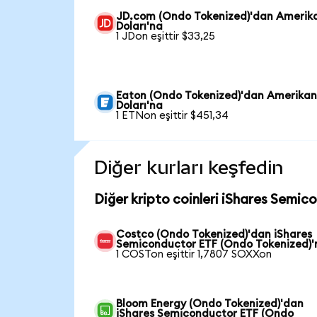
JD.com (Ondo Tokenized)'dan Amerik
Doları'na
1 JDon eşittir $33,25
Eaton (Ondo Tokenized)'dan Amerika
Doları'na
1 ETNon eşittir $451,34
Diğer kurları keşfedin
Diğer kripto coinleri iShares Semic
Costco (Ondo Tokenized)'dan iShares
Semiconductor ETF (Ondo Tokenized)'
1 COSTon eşittir 1,7807 SOXXon
Bloom Energy (Ondo Tokenized)'dan
iShares Semiconductor ETF (Ondo