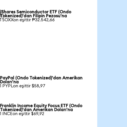
iShares Semiconductor ETF (Ondo

Tokenized)'dan Filipin Pezosu'na
1 SOXXon eşittir ₱32.542,66
PayPal (Ondo Tokenized)'dan Amerikan
Doları'na
1 PYPLon eşittir $58,97
Franklin Income Equity Focus ETF (Ondo
Tokenized)'dan Amerikan Doları'na
1 INCEon eşittir $69,92