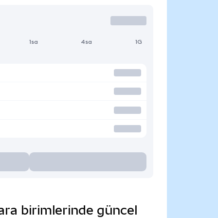
1sa
4sa
1G
ara birimlerinde güncel