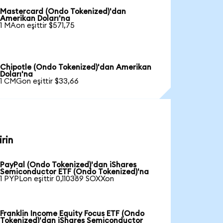
Mastercard (Ondo Tokenized)'dan
Amerikan Doları'na
1 MAon eşittir $571,75
Chipotle (Ondo Tokenized)'dan Amerikan
Doları'na
1 CMGon eşittir $33,66
rin
PayPal (Ondo Tokenized)'dan iShares
Semiconductor ETF (Ondo Tokenized)'na
1 PYPLon eşittir 0,110389 SOXXon
Franklin Income Equity Focus ETF (Ondo
Tokenized)'dan iShares Semiconductor