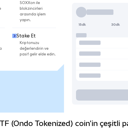
SOXXon ile
e
blokzincirleri
arasında işlem
yapın.
15dk
30dk
Stake Et
Kriptonuzu
a
değerlendirin ve
pasif gelir elde edin.
 (Ondo Tokenized) coin'in çeşitli p