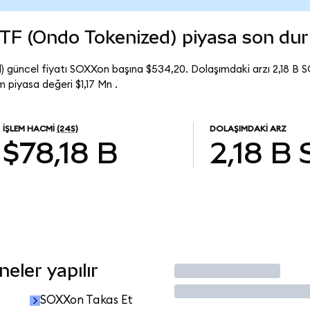
TF (Ondo Tokenized) piyasa son du
güncel fiyatı SOXXon başına $534,20. Dolaşımdaki arzı 2,18 B 
piyasa değeri $1,17 Mn .
İŞLEM HACMI
(24S)
DOLAŞIMDAKI ARZ
$78,18 B
2,18 B
eler yapılır
İşlem Yap
SOXXon Takas Et