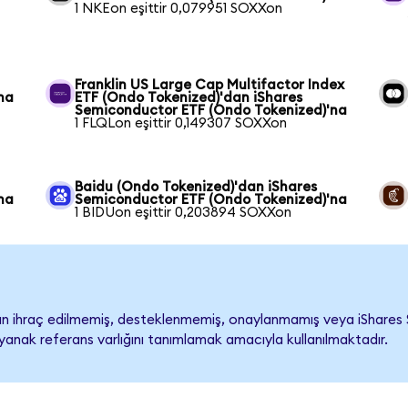
1 NKEon eşittir 0,079951 SOXXon
Franklin US Large Cap Multifactor Index
na
ETF (Ondo Tokenized)'dan iShares
Semiconductor ETF (Ondo Tokenized)'na
1 FLQLon eşittir 0,149307 SOXXon
Baidu (Ondo Tokenized)'dan iShares
na
Semiconductor ETF (Ondo Tokenized)'na
1 BIDUon eşittir 0,203894 SOXXon
 ihraç edilmemiş, desteklenmemiş, onaylanmamış veya iShares Sem
ayanak referans varlığını tanımlamak amacıyla kullanılmaktadır.