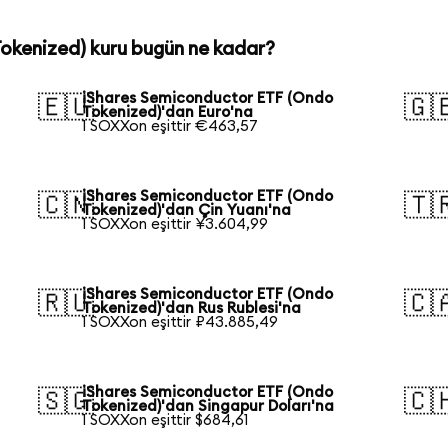
okenized) kuru bugün ne kadar?
iShares Semiconductor ETF (Ondo
🇪🇺
🇬
Tokenized)'dan Euro'na
1 SOXXon eşittir €463,57
iShares Semiconductor ETF (Ondo
🇨🇳
🇹
Tokenized)'dan Çin Yuanı'na
1 SOXXon eşittir ¥3.604,99
iShares Semiconductor ETF (Ondo
🇷🇺
🇨
Tokenized)'dan Rus Rublesi'na
1 SOXXon eşittir ₽43.885,49
iShares Semiconductor ETF (Ondo
🇸🇬
🇨
Tokenized)'dan Singapur Doları'na
1 SOXXon eşittir $684,61