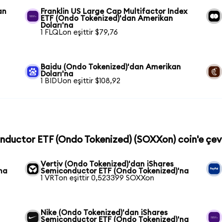
an
Franklin US Large Cap Multifactor Index
ETF (Ondo Tokenized)'dan Amerikan
Doları'na
1 FLQLon eşittir $79,76
n
Baidu (Ondo Tokenized)'dan Amerikan
Doları'na
1 BIDUon eşittir $108,92
onductor ETF (Ondo Tokenized) (SOXXon) coin'e çevi
Vertiv (Ondo Tokenized)'dan iShares
na
Semiconductor ETF (Ondo Tokenized)'na
1 VRTon eşittir 0,523399 SOXXon
Nike (Ondo Tokenized)'dan iShares
Semiconductor ETF (Ondo Tokenized)'na