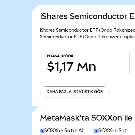
iShares Semiconductor E
iShares Semiconductor ETF (Ondo Tokenized) 
Semiconductor ETF (Ondo Tokenized) toplam 
PIYASA DEĞERI
$1,17 Mn
DAHA FAZLA İSTATİSTİK GÖR
DAHA FAZLA İSTATİSTİK GÖR
MetaMask'ta SOXXon ile n
SOXXon Satın Al
SOXXon Sat