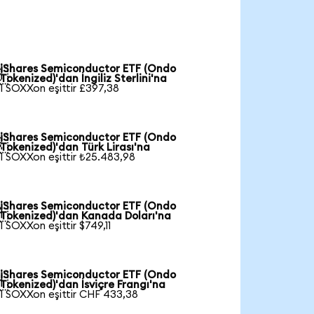
iShares Semiconductor ETF (Ondo

Tokenized)'dan İngiliz Sterlini'na
1 SOXXon eşittir £397,38
iShares Semiconductor ETF (Ondo

Tokenized)'dan Türk Lirası'na
1 SOXXon eşittir ₺25.483,98
iShares Semiconductor ETF (Ondo

Tokenized)'dan Kanada Doları'na
1 SOXXon eşittir $749,11
iShares Semiconductor ETF (Ondo

Tokenized)'dan İsviçre Frangı'na
1 SOXXon eşittir CHF 433,38