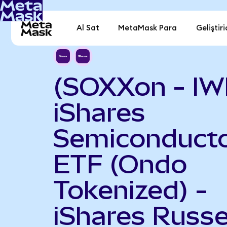
Al Sat
MetaMask Para
Geliştiri
(SOXXon - IW
iShares
Semiconduct
ETF (Ondo
Tokenized) -
iShares Russe