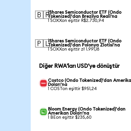
iShares Semiconductor ETF (Ondo
🇧🇷
Tokenized)'dan Brezilya Reali'na
1 SOXXon eşittir R$2.730,94
iShares Semiconductor ETF (Ondo
🇵🇱
Tokenized)'dan Polonya Zlotisi'na
1 SOXXon eşittir zł 1.991,18
Diğer RWA'ları USD'ye dönüştür
Costco (Ondo Tokenized)'dan Amerik
Doları'na
1 COSTon eşittir $951,24
Bloom Energy (Ondo Tokenized)'dan
Amerikan Doları'na
1 BEon eşittir $235,60