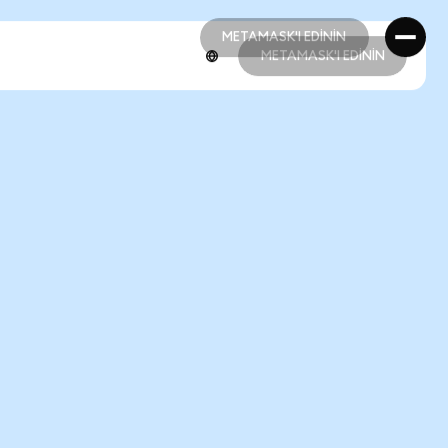
METAMASK'I EDİNİN
METAMASK'I EDİNİN
METAMASK'I EDİNİN
METAMASK'I EDİNİN