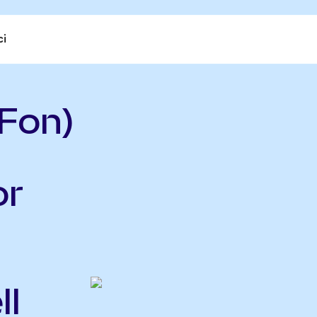
ci
Fon)
or
ll