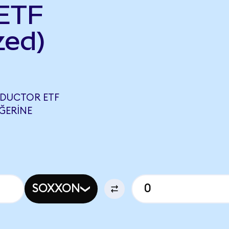
ETF
zed)
NDUCTOR ETF
EĞERINE
SOXXON