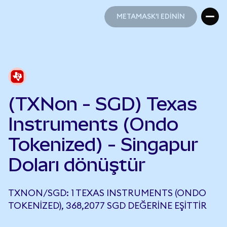
METAMASK'I EDİNİN
METAMASK'I EDİNİN
(TXNon - SGD) Texas
Instruments (Ondo
Tokenized) - Singapur
Doları dönüştür
TXNON/SGD: 1 TEXAS INSTRUMENTS (ONDO
TOKENIZED), 368,2077 SGD DEĞERINE EŞITTIR