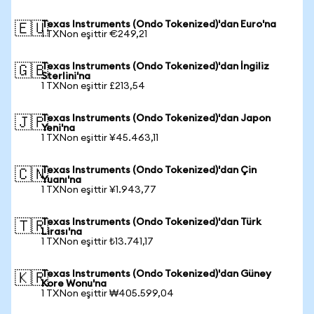
Texas Instruments (Ondo Tokenized)'dan Euro'na
🇪🇺
1 TXNon eşittir €249,21
Texas Instruments (Ondo Tokenized)'dan İngiliz
🇬🇧
Sterlini'na
1 TXNon eşittir £213,54
Texas Instruments (Ondo Tokenized)'dan Japon
🇯🇵
Yeni'na
1 TXNon eşittir ¥45.463,11
Texas Instruments (Ondo Tokenized)'dan Çin
🇨🇳
Yuanı'na
1 TXNon eşittir ¥1.943,77
Texas Instruments (Ondo Tokenized)'dan Türk
🇹🇷
Lirası'na
1 TXNon eşittir ₺13.741,17
Texas Instruments (Ondo Tokenized)'dan Güney
🇰🇷
Kore Wonu'na
1 TXNon eşittir ₩405.599,04