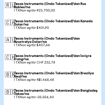
Texas Instruments (Ondo Tokenized)'dan Rus
🇷🇺
Rublesi'na
1 TXNon eşittir ₽23.700,00
Texas Instruments (Ondo Tokenized)'dan Kanada
🇨🇦
Doları'na
1 TXNon eşittir $401,90
Texas Instruments (Ondo Tokenized)'dan
🇦🇺
Avustralya Doları'na
1 TXNon eşittir $407,66
Texas Instruments (Ondo Tokenized)'dan İsviçre
🇨🇭
Frangı'na
1 TXNon eşittir CHF 232,78
Texas Instruments (Ondo Tokenized)'dan Brezilya
🇧🇷
Reali'na
1 TXNon eşittir R$1.468,48
Texas Instruments (Ondo Tokenized)'dan Bangladeş
🇧🇩
Takası'na
1 TXNon eşittir ৳35.556,40