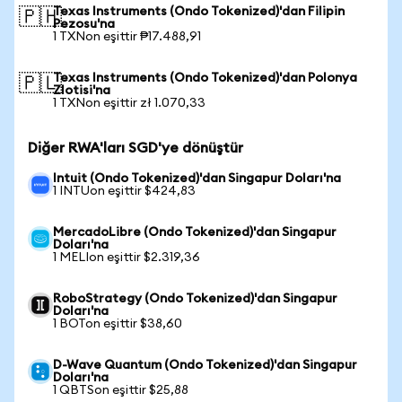
Texas Instruments (Ondo Tokenized)'dan Filipin
🇵🇭
Pezosu'na
1 TXNon eşittir ₱17.488,91
Texas Instruments (Ondo Tokenized)'dan Polonya
🇵🇱
Zlotisi'na
1 TXNon eşittir zł 1.070,33
Diğer RWA'ları SGD'ye dönüştür
Intuit (Ondo Tokenized)'dan Singapur Doları'na
1 INTUon eşittir $424,83
MercadoLibre (Ondo Tokenized)'dan Singapur
Doları'na
1 MELIon eşittir $2.319,36
RoboStrategy (Ondo Tokenized)'dan Singapur
Doları'na
1 BOTon eşittir $38,60
D-Wave Quantum (Ondo Tokenized)'dan Singapur
Doları'na
1 QBTSon eşittir $25,88