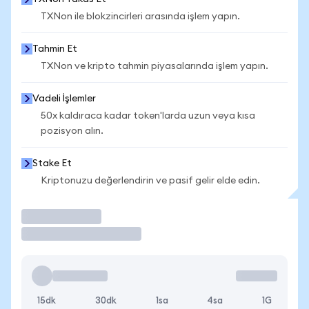
TXNon ile blokzincirleri arasında işlem yapın.
Tahmin Et
TXNon ve kripto tahmin piyasalarında işlem yapın.
Vadeli İşlemler
50x kaldıraca kadar token'larda uzun veya kısa
pozisyon alın.
Stake Et
Kriptonuzu değerlendirin ve pasif gelir elde edin.
İşlem Yap
15dk
30dk
1sa
4sa
1G