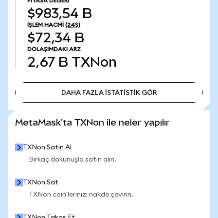
PIYASA DEĞERI
$983,54 B
İŞLEM HACMI
(24S)
$72,34 B
DOLAŞIMDAKI ARZ
2,67 B
TXNon
DAHA FAZLA İSTATİSTİK GÖR
DAHA FAZLA İSTATİSTİK GÖR
MetaMask'ta TXNon ile neler yapılır
TXNon Satın Al
Birkaç dokunuşla satın alın.
TXNon Sat
TXNon coin'lerinizi nakde çevirin.
TXNon Takas Et