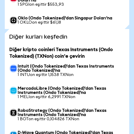
Doları'na
1 SPGIon eşittir $553,93
Oklo (Ondo Tokenized)'dan Singapur Doları'na
1 OKLOon eşittir $61,18
Diğer kurları keşfedin
Diğer kripto coinleri Texas Instruments (Ondo
Tokenized) (TXNon) coin'e çevirin
Intuit (Ondo Tokenized)'dan Texas Instruments
(Ondo Tokenized)'na
1 INTUon eşittir 1,1538 TXNon
MercadoLibre (Ondo Tokenized)'dan Texas
Instruments (Ondo Tokenized)'na
1 MELIon eşittir 6,2991 TXNon
RoboStrategy (Ondo Tokenized)'dan Texas
Instruments (Ondo Tokenized)'na
1 BOTon eşittir 0,104826 TXNon
D-Wave Quantum (Ondo Tokenized)'dan Texas