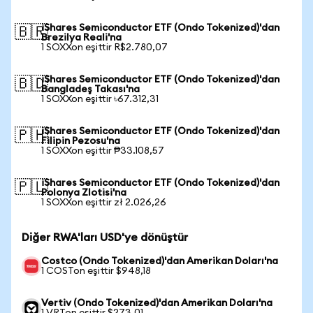
iShares Semiconductor ETF (Ondo Tokenized)'dan
🇧🇷
Brezilya Reali'na
1 SOXXon eşittir R$2.780,07
iShares Semiconductor ETF (Ondo Tokenized)'dan
🇧🇩
Bangladeş Takası'na
1 SOXXon eşittir ৳67.312,31
iShares Semiconductor ETF (Ondo Tokenized)'dan
🇵🇭
Filipin Pezosu'na
1 SOXXon eşittir ₱33.108,57
iShares Semiconductor ETF (Ondo Tokenized)'dan
🇵🇱
Polonya Zlotisi'na
1 SOXXon eşittir zł 2.026,26
Diğer RWA'ları USD'ye dönüştür
Costco (Ondo Tokenized)'dan Amerikan Doları'na
1 COSTon eşittir $948,18
Vertiv (Ondo Tokenized)'dan Amerikan Doları'na