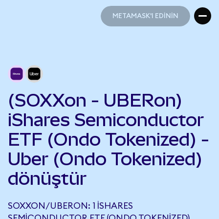
METAMASK'I EDİNİN
METAMASK'I EDİNİN
(SOXXon - UBERon)
iShares Semiconductor
ETF (Ondo Tokenized) -
Uber (Ondo Tokenized)
dönüştür
SOXXON/UBERON: 1 ISHARES
SEMICONDUCTOR ETF (ONDO TOKENIZED),