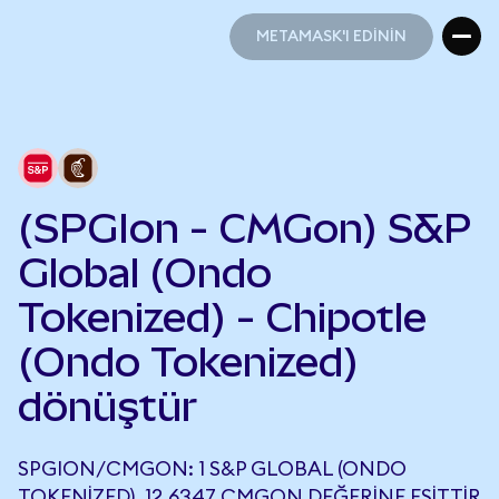
METAMASK'I EDİNİN
METAMASK'I EDİNİN
(SPGIon - CMGon) S&P
Global (Ondo
Tokenized) - Chipotle
(Ondo Tokenized)
dönüştür
SPGION/CMGON: 1 S&P GLOBAL (ONDO
TOKENIZED), 12,6347 CMGON DEĞERINE EŞITTIR