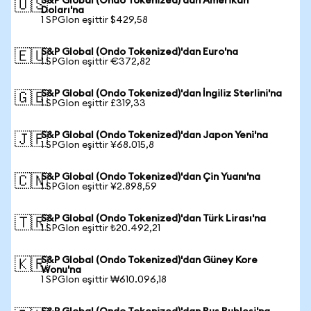
S&P Global (Ondo Tokenized)'dan Amerikan
🇺🇸
Doları'na
1 SPGIon eşittir $429,58
S&P Global (Ondo Tokenized)'dan Euro'na
🇪🇺
1 SPGIon eşittir €372,82
S&P Global (Ondo Tokenized)'dan İngiliz Sterlini'na
🇬🇧
1 SPGIon eşittir £319,33
S&P Global (Ondo Tokenized)'dan Japon Yeni'na
🇯🇵
1 SPGIon eşittir ¥68.015,8
S&P Global (Ondo Tokenized)'dan Çin Yuanı'na
🇨🇳
1 SPGIon eşittir ¥2.898,59
S&P Global (Ondo Tokenized)'dan Türk Lirası'na
🇹🇷
1 SPGIon eşittir ₺20.492,21
S&P Global (Ondo Tokenized)'dan Güney Kore
🇰🇷
Wonu'na
1 SPGIon eşittir ₩610.096,18