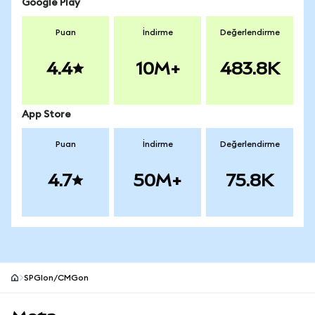
Google Play
Puan
İndirme
Değerlendirme
4.4
10M+
483.8K
App Store
Puan
İndirme
Değerlendirme
4.7
50M+
75.8K
SPGIon/CMGon
MetaMask site alt bilgisi