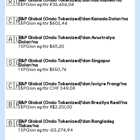
S&P Global (Ondo Tokenized)'dan Rus Rublesi'na
🇷🇺
1 SPGIon eşittir ₽35.656,06
S&P Global (Ondo Tokenized)'dan Kanada Doları'na
🇨🇦
1 SPGIon eşittir $602,46
S&P Global (Ondo Tokenized)'dan Avustralya
🇦🇺
Doları'na
1 SPGIon eşittir $611,20
S&P Global (Ondo Tokenized)'dan Singapur
🇸🇬
Doları'na
1 SPGIon eşittir $550,76
S&P Global (Ondo Tokenized)'dan İsviçre Frangı'na
🇨🇭
1 SPGIon eşittir CHF 349,08
S&P Global (Ondo Tokenized)'dan Brezilya Reali'na
🇧🇷
1 SPGIon eşittir R$2.201,00
S&P Global (Ondo Tokenized)'dan Bangladeş
🇧🇩
Takası'na
1 SPGIon eşittir ৳53.274,94