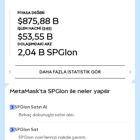
PIYASA DEĞERI
$875,88 B
İŞLEM HACMI
(24S)
$53,55 B
DOLAŞIMDAKI ARZ
2,04 B
SPGIon
DAHA FAZLA İSTATİSTİK GÖR
DAHA FAZLA İSTATİSTİK GÖR
MetaMask'ta SPGIon ile neler yapılır
SPGIon Satın Al
Birkaç dokunuşla satın alın.
SPGIon Sat
SPGIon coin'lerinizi nakde çevirin.