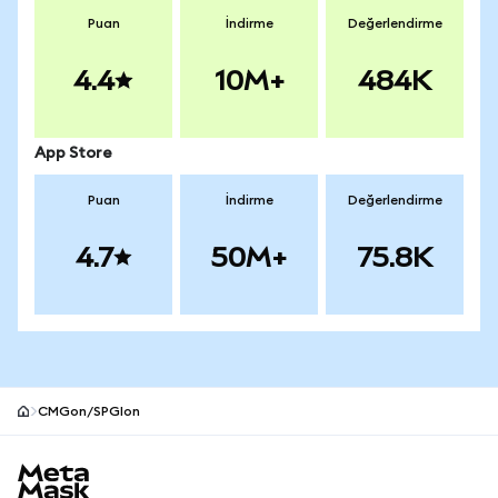
Puan
İndirme
Değerlendirme
4.4
10M+
484K
App Store
Puan
İndirme
Değerlendirme
4.7
50M+
75.8K
CMGon/SPGIon
MetaMask site alt bilgisi