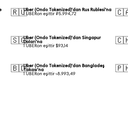
e
Uber (Ondo Tokenized)'dan Rus Rublesi'na
🇷🇺
🇨
1 UBERon eşittir ₽5.994,72
a
Uber (Ondo Tokenized)'dan Singapur
🇸🇬
🇨
Doları'na
1 UBERon eşittir $93,14
Uber (Ondo Tokenized)'dan Bangladeş
🇧🇩
🇵
Takası'na
1 UBERon eşittir ৳8.993,49