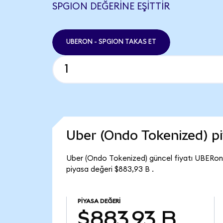
SPGION DEĞERINE EŞITTIR
UBERON - SPGION TAKAS ET
Uber (Ondo Tokenized) p
Uber (Ondo Tokenized) güncel fiyatı UBERon 
piyasa değeri $883,93 B .
PIYASA DEĞERI
$883,93 B