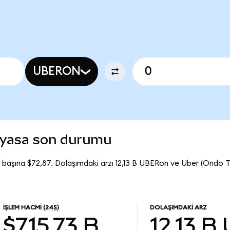
UBERON
iyasa son durumu
başına $72,87. Dolaşımdaki arzı 12,13 B UBERon ve Uber (Ondo 
İŞLEM HACMI
(24S)
DOLAŞIMDAKI ARZ
$715,73 B
12,13 B