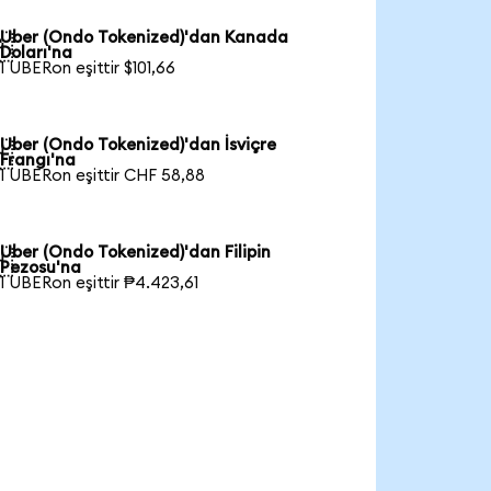
Uber (Ondo Tokenized)'dan Kanada

Doları'na
1 UBERon eşittir $101,66
Uber (Ondo Tokenized)'dan İsviçre

Frangı'na
1 UBERon eşittir CHF 58,88
Uber (Ondo Tokenized)'dan Filipin

Pezosu'na
1 UBERon eşittir ₱4.423,61