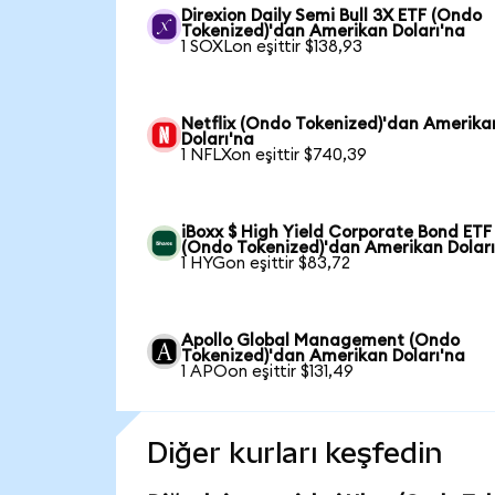
Direxion Daily Semi Bull 3X ETF (Ondo
Tokenized)'dan Amerikan Doları'na
1 SOXLon eşittir $138,93
Netflix (Ondo Tokenized)'dan Amerika
Doları'na
1 NFLXon eşittir $740,39
iBoxx $ High Yield Corporate Bond ETF
(Ondo Tokenized)'dan Amerikan Doları
1 HYGon eşittir $83,72
Apollo Global Management (Ondo
Tokenized)'dan Amerikan Doları'na
1 APOon eşittir $131,49
Diğer kurları keşfedin