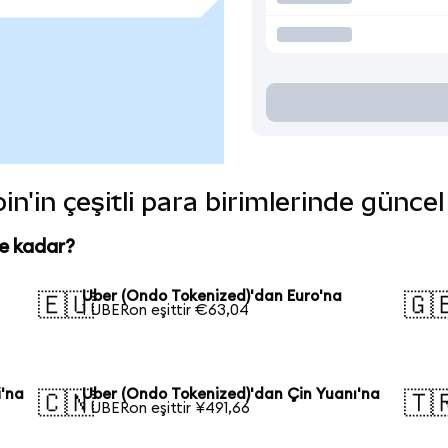
n'in çeşitli para birimlerinde güncel
ne kadar?
Uber (Ondo Tokenized)'dan Euro'na
🇪🇺
🇬
1 UBERon eşittir €63,04
i'na
Uber (Ondo Tokenized)'dan Çin Yuanı'na
🇨🇳
🇹
1 UBERon eşittir ¥491,66