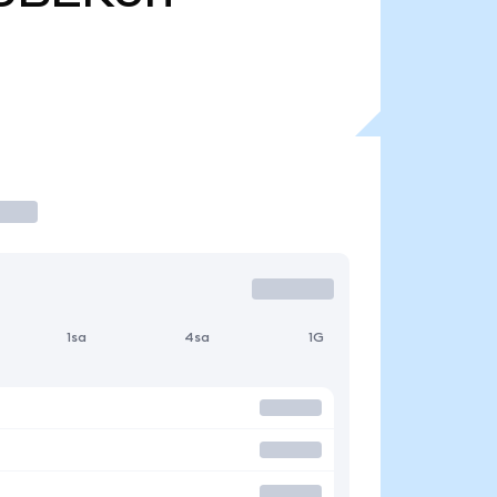
1sa
4sa
1G