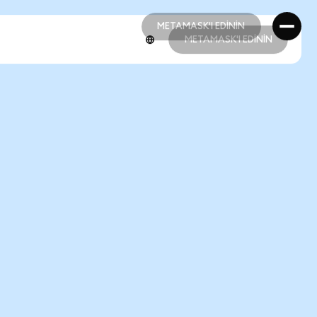
METAMASK'I EDİNİN
METAMASK'I EDİNİN
METAMASK'I EDİNİN
METAMASK'I EDİNİN