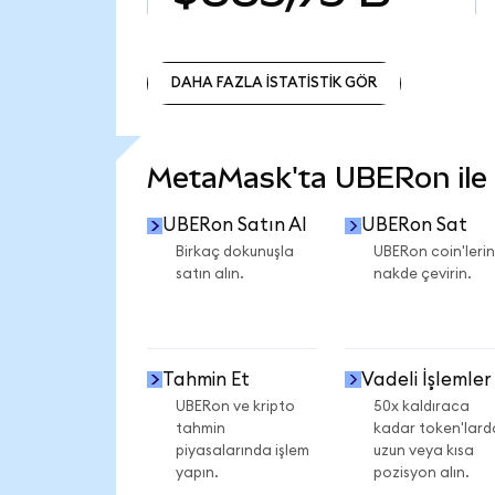
DAHA FAZLA İSTATİSTİK GÖR
DAHA FAZLA İSTATİSTİK GÖR
MetaMask'ta UBERon ile n
UBERon Satın Al
UBERon Sat
Birkaç dokunuşla
UBERon coin'lerin
satın alın.
nakde çevirin.
Tahmin Et
Vadeli İşlemler
UBERon ve kripto
50x kaldıraca
tahmin
kadar token'lard
piyasalarında işlem
uzun veya kısa
yapın.
pozisyon alın.