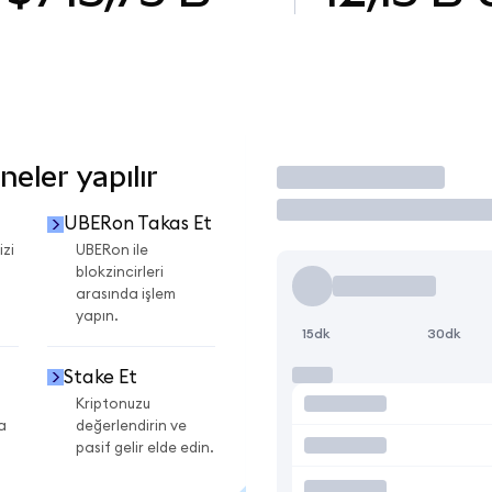
eler yapılır
İşlem Yap
UBERon Takas Et
izi
UBERon ile
blokzincirleri
arasında işlem
yapın.
15dk
30dk
Stake Et
Kriptonuzu
a
değerlendirin ve
pasif gelir elde edin.