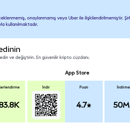
klenmemiş, onaylanmamış veya Uber ile ilişkilendirilmemiştir. Şirk
a kullanılmaktadır.
edinin
in ve değiştirin. En güvenilir kripto cüzdanı.
App Store
erlendirme
İndir
Puan
İndirme
83.8K
4.7
50M