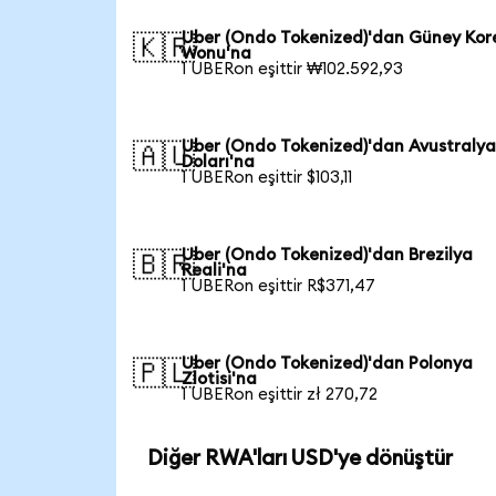
Uber (Ondo Tokenized)'dan Güney Kor
🇰🇷
Wonu'na
1 UBERon eşittir ₩102.592,93
Uber (Ondo Tokenized)'dan Avustraly
🇦🇺
Doları'na
1 UBERon eşittir $103,11
Uber (Ondo Tokenized)'dan Brezilya
🇧🇷
Reali'na
1 UBERon eşittir R$371,47
Uber (Ondo Tokenized)'dan Polonya
🇵🇱
Zlotisi'na
1 UBERon eşittir zł 270,72
Diğer RWA'ları USD'ye dönüştür