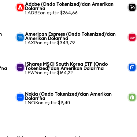
Adobe (Ondo Tokenized)'dan Amerikan
Doları'na
1 ADBEon eşittir $264,66
n
American Express (Ondo Tokenized)'dan
Amerikan Doları'na
1 AXPon eşittir $343,79
iShares MSCI South Korea ETF (Ondo
'na
Tokenized)'dan Amerikan Doları'na
1 EWYon eşittir $164,22
Nokia (Ondo Tokenized)'dan Amerikan
Doları'na
1 NOKon eşittir $9,40