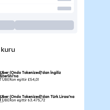
 kuru
Uber (Ondo Tokenized)'dan İngiliz

Sterlini'na
1 UBERon eşittir £54,01
Uber (Ondo Tokenized)'dan Türk Lirası'na

1 UBERon eşittir ₺3.475,72