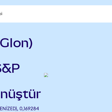
ci
GIon)
 S&P
önüştür
IZED), 0,169284