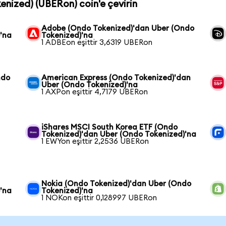
enized) (UBERon) coin'e çevirin
Adobe (Ondo Tokenized)'dan Uber (Ondo
'na
Tokenized)'na
1 ADBEon eşittir 3,6319 UBERon
ndo
American Express (Ondo Tokenized)'dan
Uber (Ondo Tokenized)'na
1 AXPon eşittir 4,7179 UBERon
iShares MSCI South Korea ETF (Ondo
Tokenized)'dan Uber (Ondo Tokenized)'na
1 EWYon eşittir 2,2536 UBERon
Nokia (Ondo Tokenized)'dan Uber (Ondo
'na
Tokenized)'na
1 NOKon eşittir 0,128997 UBERon