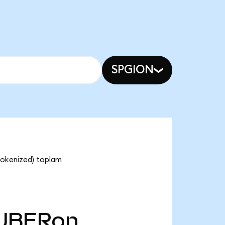
SPGION
Tokenized) toplam
UBERon