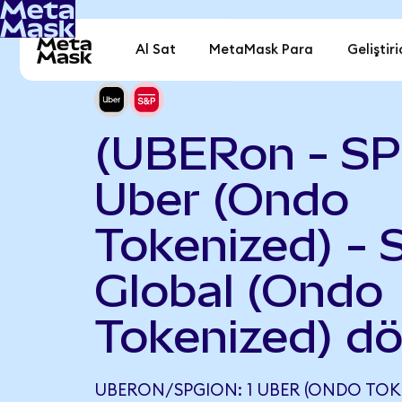
Al Sat
MetaMask Para
Geliştiri
(UBERon - SP
Uber (Ondo
Tokenized) -
Global (Ondo
Tokenized) d
UBERON/SPGION: 1 UBER (ONDO TOKEN