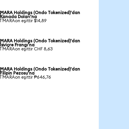
MARA Holdings (Ondo Tokenized)'dan

Kanada Doları'na
1 MARAon eşittir $14,89
MARA Holdings (Ondo Tokenized)'dan

İsviçre Frangı'na
1 MARAon eşittir CHF 8,63
MARA Holdings (Ondo Tokenized)'dan

Filipin Pezosu'na
1 MARAon eşittir ₱646,76