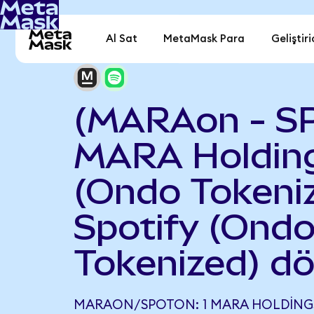
Al Sat
MetaMask Para
Geliştiri
(MARAon - S
MARA Holdin
(Ondo Tokeniz
Spotify (Ond
Tokenized) d
MARAON/SPOTON: 1 MARA HOLDINGS