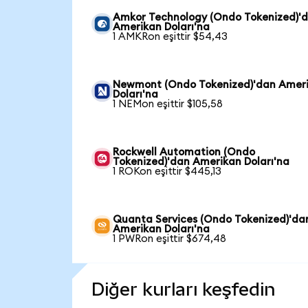
Amkor Technology (Ondo Tokenized)'
Amerikan Doları'na
1 AMKRon eşittir $54,43
Newmont (Ondo Tokenized)'dan Amer
Doları'na
1 NEMon eşittir $105,58
Rockwell Automation (Ondo
Tokenized)'dan Amerikan Doları'na
1 ROKon eşittir $445,13
Quanta Services (Ondo Tokenized)'da
Amerikan Doları'na
1 PWRon eşittir $674,48
Diğer kurları keşfedin