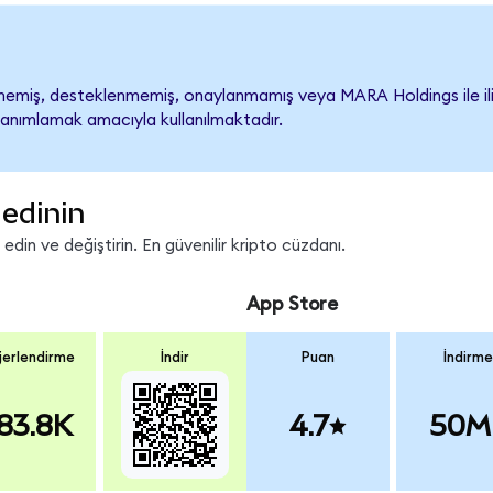
miş, desteklenmemiş, onaylanmamış veya MARA Holdings ile ilişkil
tanımlamak amacıyla kullanılmaktadır.
edinin
in ve değiştirin. En güvenilir kripto cüzdanı.
App Store
erlendirme
İndir
Puan
İndirme
83.8K
4.7
50M