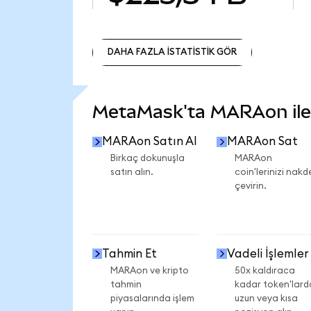
DAHA FAZLA İSTATİSTİK GÖR
DAHA FAZLA İSTATİSTİK GÖR
MetaMask'ta MARAon ile n
MARAon Satın Al
MARAon Sat
Birkaç dokunuşla
MARAon
satın alın.
coin'lerinizi nakd
çevirin.
Tahmin Et
Vadeli İşlemler
MARAon ve kripto
50x kaldıraca
tahmin
kadar token'lard
piyasalarında işlem
uzun veya kısa