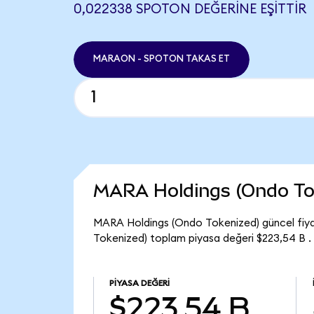
0,022338 SPOTON DEĞERINE EŞITTIR
MARAON - SPOTON TAKAS ET
MARA Holdings (Ondo To
MARA Holdings (Ondo Tokenized) güncel fiy
Tokenized) toplam piyasa değeri $223,54 B .
PIYASA DEĞERI
$223,54 B