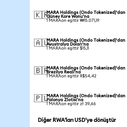
MARA Holdings (Ondo Tokenized)'dan
🇰🇷
Güney Kore Wonu'na
1 MARAon eşittir ₩15.071,19
MARA Holdings (Ondo Tokenized)'dan
🇦🇺
Avustralya Doları'na
1 MARAon eşittir $15,11
MARA Holdings (Ondo Tokenized)'dan
🇧🇷
Brezilya Reali'na
1 MARAon eşittir R$54,42
MARA Holdings (Ondo Tokenized)'dan
🇵🇱
Polonya Zlotisi'na
1 MARAon eşittir zł 39,66
Diğer RWA'ları USD'ye dönüştür