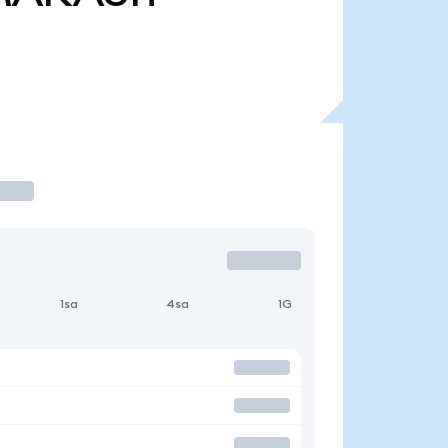
1sa
4sa
1G