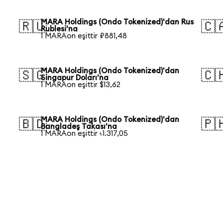
MARA Holdings (Ondo Tokenized)'dan Rus
🇷🇺
🇨
Rublesi'na
1 MARAon eşittir ₽881,48
MARA Holdings (Ondo Tokenized)'dan
🇸🇬
🇨
Singapur Doları'na
1 MARAon eşittir $13,62
MARA Holdings (Ondo Tokenized)'dan
🇧🇩
🇵
Bangladeş Takası'na
1 MARAon eşittir ৳1.317,05