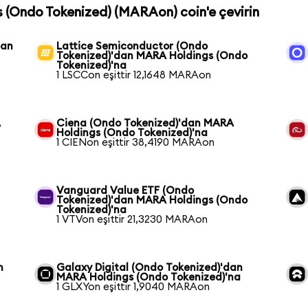
s (Ondo Tokenized) (MARAon) coin'e çevirin
dan
Lattice Semiconductor (Ondo
Tokenized)'dan MARA Holdings (Ondo
Tokenized)'na
1 LSCCon eşittir 12,1648 MARAon
A
Ciena (Ondo Tokenized)'dan MARA
Holdings (Ondo Tokenized)'na
1 CIENon eşittir 38,4190 MARAon
Vanguard Value ETF (Ondo
Tokenized)'dan MARA Holdings (Ondo
Tokenized)'na
1 VTVon eşittir 21,3230 MARAon
n
Galaxy Digital (Ondo Tokenized)'dan
MARA Holdings (Ondo Tokenized)'na
1 GLXYon eşittir 1,9040 MARAon