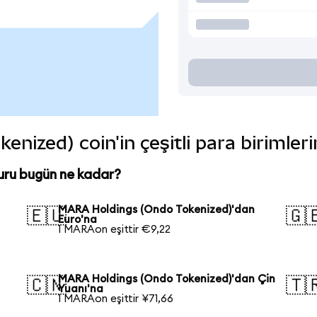
ized) coin'in çeşitli para birimler
ru bugün ne kadar?
MARA Holdings (Ondo Tokenized)'dan
🇪🇺
🇬
Euro'na
1 MARAon eşittir €9,22
MARA Holdings (Ondo Tokenized)'dan Çin
🇨🇳
🇹
Yuanı'na
1 MARAon eşittir ¥71,66