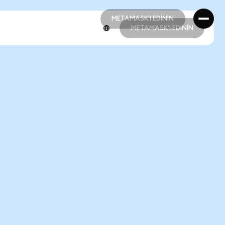
METAMASK'I EDİNİN
METAMASK'I EDİNİN
METAMASK'I EDİNİN
METAMASK'I EDİNİN