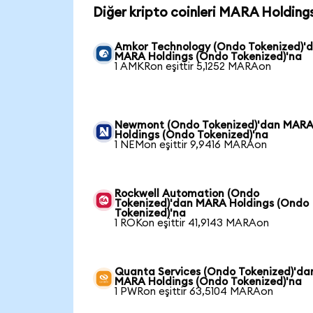
Diğer kripto coinleri MARA Holding
Amkor Technology (Ondo Tokenized)'
MARA Holdings (Ondo Tokenized)'na
1 AMKRon eşittir 5,1252 MARAon
Newmont (Ondo Tokenized)'dan MAR
Holdings (Ondo Tokenized)'na
1 NEMon eşittir 9,9416 MARAon
Rockwell Automation (Ondo
Tokenized)'dan MARA Holdings (Ondo
Tokenized)'na
1 ROKon eşittir 41,9143 MARAon
Quanta Services (Ondo Tokenized)'da
MARA Holdings (Ondo Tokenized)'na
1 PWRon eşittir 63,5104 MARAon