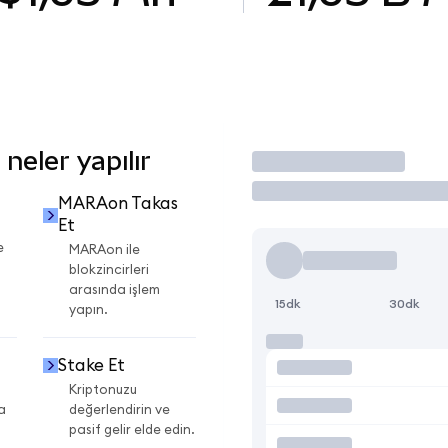
eler yapılır
İşlem Yap
MARAon Takas
Et
e
MARAon ile
blokzincirleri
arasında işlem
15dk
30dk
yapın.
Stake Et
Kriptonuzu
a
değerlendirin ve
pasif gelir elde edin.