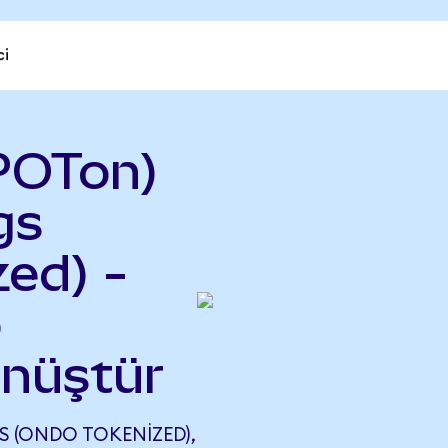
ci
POTon)
gs
ed) -
o
önüştür
 (ONDO TOKENIZED),