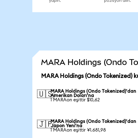
yapın.
pozisyon alın.
MARA Holdings (Ondo Token
MARA Holdings (Ondo Tokenized) ku
MARA Holdings (Ondo Tokenized)'dan
🇺🇸
Amerikan Doları'na
1 MARAon eşittir $10,62
MARA Holdings (Ondo Tokenized)'dan
🇯🇵
Japon Yeni'na
1 MARAon eşittir ¥1.681,98