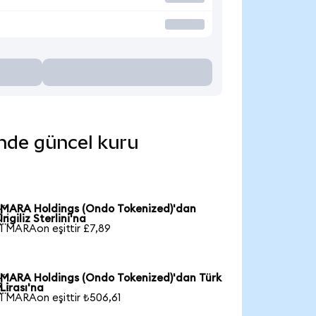
inde güncel kuru
MARA Holdings (Ondo Tokenized)'dan

İngiliz Sterlini'na
1 MARAon eşittir £7,89
MARA Holdings (Ondo Tokenized)'dan Türk

Lirası'na
1 MARAon eşittir ₺506,61