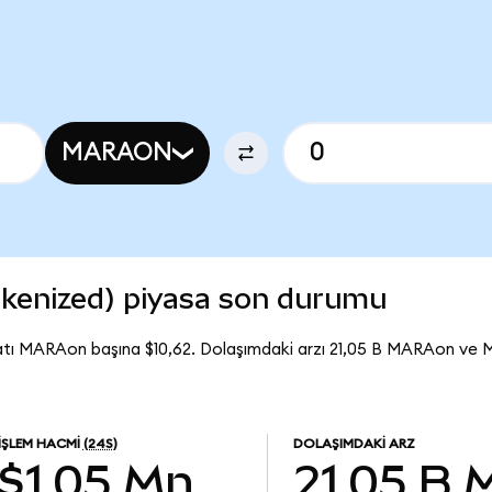
MARAON
kenized) piyasa son durumu
atı MARAon başına $10,62. Dolaşımdaki arzı 21,05 B MARAon ve
İŞLEM HACMI
(24S)
DOLAŞIMDAKI ARZ
$1,05 Mn
21,05 B