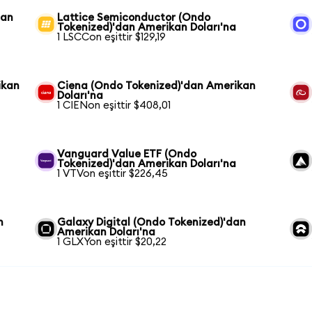
dan
Lattice Semiconductor (Ondo
Tokenized)'dan Amerikan Doları'na
1 LSCCon eşittir $129,19
ikan
Ciena (Ondo Tokenized)'dan Amerikan
Doları'na
1 CIENon eşittir $408,01
Vanguard Value ETF (Ondo
Tokenized)'dan Amerikan Doları'na
1 VTVon eşittir $226,45
n
Galaxy Digital (Ondo Tokenized)'dan
Amerikan Doları'na
1 GLXYon eşittir $20,22