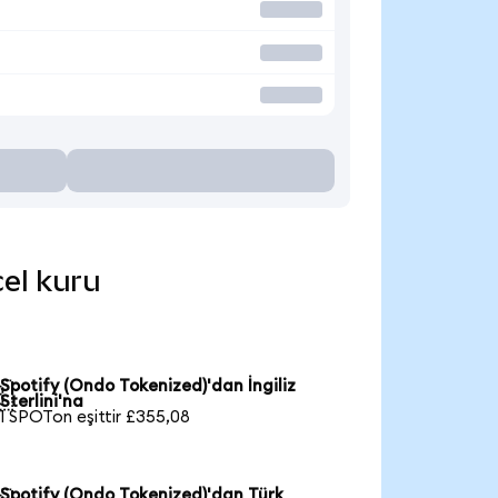
cel kuru
Spotify (Ondo Tokenized)'dan İngiliz

Sterlini'na
1 SPOTon eşittir £355,08
Spotify (Ondo Tokenized)'dan Türk