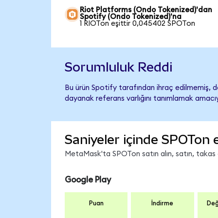
Riot Platforms (Ondo Tokenized)'dan
Spotify (Ondo Tokenized)'na
1 RIOTon eşittir 0,045402 SPOTon
Sorumluluk Reddi
Bu ürün Spotify tarafından ihraç edilmemiş, de
dayanak referans varlığını tanımlamak amacıyl
Saniyeler içinde SPOTon 
MetaMask'ta SPOTon satın alın, satın, takas ed
Google Play
Puan
İndirme
Değ