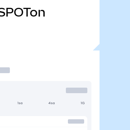
SPOTon
1sa
4sa
1G