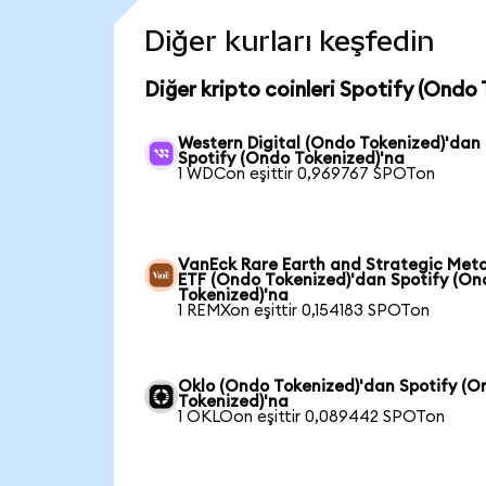
Diğer kurları keşfedin
Diğer kripto coinleri Spotify (Ondo 
Western Digital (Ondo Tokenized)'dan
Spotify (Ondo Tokenized)'na
1 WDCon eşittir 0,969767 SPOTon
VanEck Rare Earth and Strategic Meta
ETF (Ondo Tokenized)'dan Spotify (On
Tokenized)'na
1 REMXon eşittir 0,154183 SPOTon
Oklo (Ondo Tokenized)'dan Spotify (O
Tokenized)'na
1 OKLOon eşittir 0,089442 SPOTon