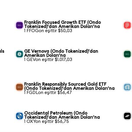
Franklin Focused Growth ETF (Ondo
Tokenized)'dan Amerikan Doları'na
1 FFOGon eşittir $50,03
ls
GE Vernova (Ondo Tokenized)'dan
Amerikan Doları'na
1 GEVon eşittir $1.017,03
Franklin Responsibly Sourced Gold ETF
(Ondo Tokenized)'dan Amerikan Doları'na
1 FGDLon eşittir $56,47
Occidental Petroleum (Ondo
Tokenized)'dan Amerikan Doları'na
1 OXYon eşittir $56,75