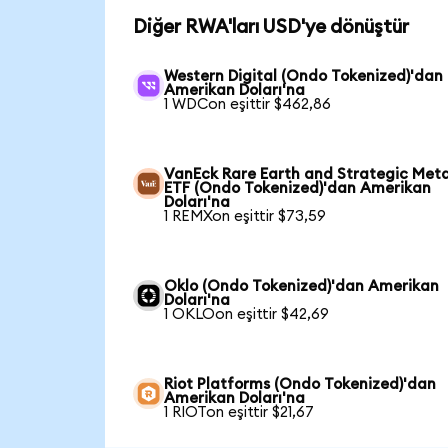
Diğer RWA'ları USD'ye dönüştür
Western Digital (Ondo Tokenized)'dan
Amerikan Doları'na
1 WDCon eşittir $462,86
VanEck Rare Earth and Strategic Meta
ETF (Ondo Tokenized)'dan Amerikan
Doları'na
1 REMXon eşittir $73,59
Oklo (Ondo Tokenized)'dan Amerikan
Doları'na
1 OKLOon eşittir $42,69
Riot Platforms (Ondo Tokenized)'dan
Amerikan Doları'na
1 RIOTon eşittir $21,67