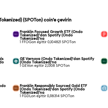
Tokenized) (SPOTon) coin'e çevirin
Franklin Focused Growth ETF (Ondo
Tokenized)'dan Spotify (Ondo
Tokenized)'na
1 FFOGon eşittir 0,104821 SPOTon
ls
GE Vernova (Ondo Tokenized)'dan Spotify
do
(Ondo Tokenized)'na
1 GEVon eşittir 2,1308 SPOTon
ndo
Franklin Responsibly Sourced Gold ETF
(Ondo Tokenized)'dan Spotify (Ondo
Tokenized)'na
1 FGDLon eşittir 0,118314 SPOTon