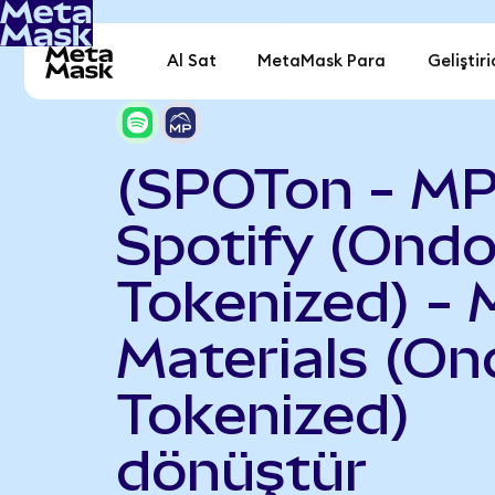
Al Sat
MetaMask Para
Geliştiri
(SPOTon - MP
Spotify (Ond
Tokenized) -
Materials (On
Tokenized)
dönüştür