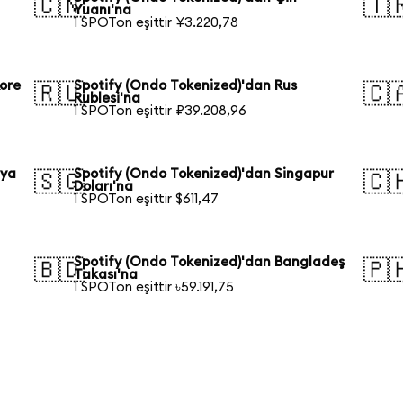
🇨🇳
🇹
Yuanı'na
1 SPOTon eşittir ¥3.220,78
ore
Spotify (Ondo Tokenized)'dan Rus
🇷🇺
🇨
Rublesi'na
1 SPOTon eşittir ₽39.208,96
lya
Spotify (Ondo Tokenized)'dan Singapur
🇸🇬
🇨
Doları'na
1 SPOTon eşittir $611,47
Spotify (Ondo Tokenized)'dan Bangladeş
🇧🇩
🇵
Takası'na
1 SPOTon eşittir ৳59.191,75