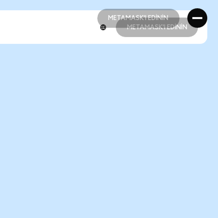
METAMASK'I EDİNİN
METAMASK'I EDİNİN
METAMASK'I EDİNİN
METAMASK'I EDİNİN