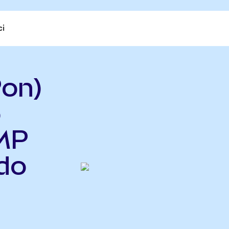
ci
on)
o
 MP
do