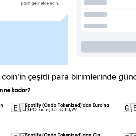
pasif gelir elde edin.
coin'in çeşitli para birimlerinde gün
n ne kadar?
an
Spotify (Ondo Tokenized)'dan Euro'na
🇪🇺
🇬
1 SPOTon eşittir €413,99
Spotify (Ondo Tokenized)'dan Çin