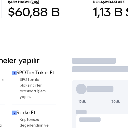
İŞLEM HACMI
(24S)
DOLAŞIMDAKI ARZ
$60,88 B
1,13 B
ler yapılır
İşlem Yap
SPOTon Takas Et
izi
SPOTon ile
blokzincirleri
arasında işlem
yapın.
15dk
30dk
Stake Et
Kriptonuzu
a
değerlendirin ve