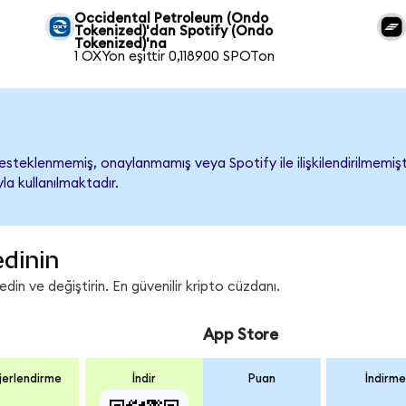
Occidental Petroleum (Ondo
Tokenized)'dan Spotify (Ondo
Tokenized)'na
1 OXYon eşittir 0,118900 SPOTon
steklenmemiş, onaylanmamış veya Spotify ile ilişkilendirilmemiştir
a kullanılmaktadır.
edinin
in ve değiştirin. En güvenilir kripto cüzdanı.
App Store
erlendirme
İndir
Puan
İndirme