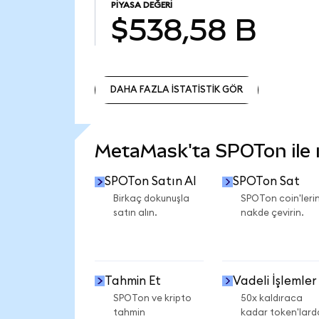
PIYASA DEĞERI
$538,58 B
DAHA FAZLA İSTATİSTİK GÖR
DAHA FAZLA İSTATİSTİK GÖR
MetaMask'ta SPOTon ile ne
SPOTon Satın Al
SPOTon Sat
Birkaç dokunuşla
SPOTon coin'lerin
satın alın.
nakde çevirin.
Tahmin Et
Vadeli İşlemler
SPOTon ve kripto
50x kaldıraca
tahmin
kadar token'lard