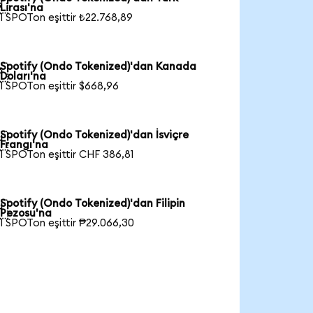

Lirası'na
1 SPOTon eşittir ₺22.768,89
Spotify (Ondo Tokenized)'dan Kanada

Doları'na
1 SPOTon eşittir $668,96
Spotify (Ondo Tokenized)'dan İsviçre

Frangı'na
1 SPOTon eşittir CHF 386,81
Spotify (Ondo Tokenized)'dan Filipin

Pezosu'na
1 SPOTon eşittir ₱29.066,30