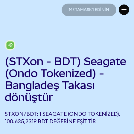
METAMASK'I EDİNİN
METAMASK'I EDİNİN
(STXon - BDT) Seagate
(Ondo Tokenized) -
Bangladeş Takası
dönüştür
STXON/BDT: 1 SEAGATE (ONDO TOKENIZED),
100.635,2319 BDT DEĞERINE EŞITTIR