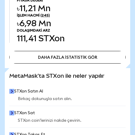
PIYASA DEĞERI
৳11,21 Mn
İŞLEM HACMI
(24S)
৳6,98 Mn
DOLAŞIMDAKI ARZ
111,41
STXon
DAHA FAZLA İSTATİSTİK GÖR
DAHA FAZLA İSTATİSTİK GÖR
MetaMask'ta STXon ile neler yapılır
STXon Satın Al
Birkaç dokunuşla satın alın.
STXon Sat
STXon coin'lerinizi nakde çevirin.
STXon Takas Et