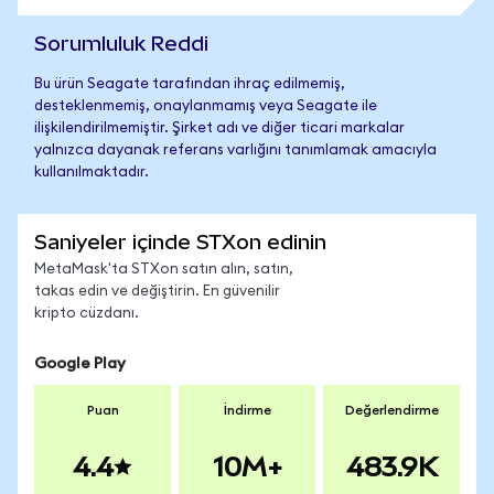
Sorumluluk Reddi
Bu ürün Seagate tarafından ihraç edilmemiş,
desteklenmemiş, onaylanmamış veya Seagate ile
ilişkilendirilmemiştir. Şirket adı ve diğer ticari markalar
yalnızca dayanak referans varlığını tanımlamak amacıyla
kullanılmaktadır.
Saniyeler içinde STXon edinin
MetaMask'ta STXon satın alın, satın,
takas edin ve değiştirin. En güvenilir
kripto cüzdanı.
Google Play
Puan
İndirme
Değerlendirme
4.4
10M+
483.9K