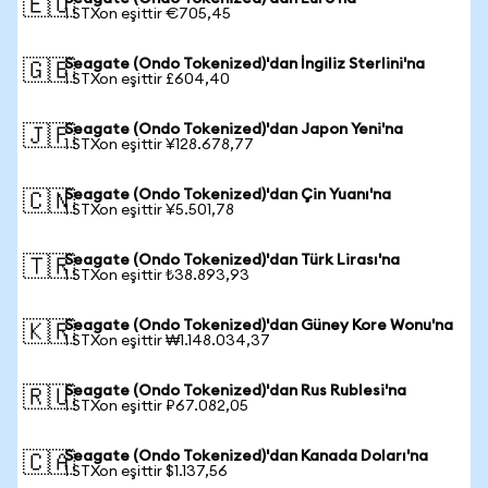
🇪🇺
1 STXon eşittir €705,45
Seagate (Ondo Tokenized)'dan İngiliz Sterlini'na
🇬🇧
1 STXon eşittir £604,40
Seagate (Ondo Tokenized)'dan Japon Yeni'na
🇯🇵
1 STXon eşittir ¥128.678,77
Seagate (Ondo Tokenized)'dan Çin Yuanı'na
🇨🇳
1 STXon eşittir ¥5.501,78
Seagate (Ondo Tokenized)'dan Türk Lirası'na
🇹🇷
1 STXon eşittir ₺38.893,93
Seagate (Ondo Tokenized)'dan Güney Kore Wonu'na
🇰🇷
1 STXon eşittir ₩1.148.034,37
Seagate (Ondo Tokenized)'dan Rus Rublesi'na
🇷🇺
1 STXon eşittir ₽67.082,05
Seagate (Ondo Tokenized)'dan Kanada Doları'na
🇨🇦
1 STXon eşittir $1.137,56