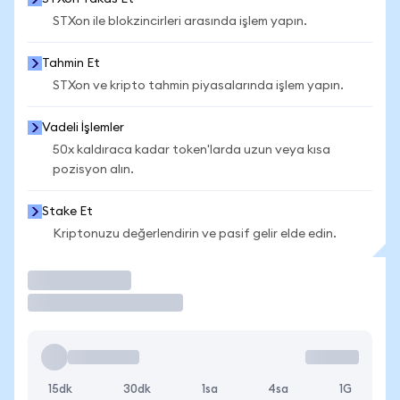
STXon ile blokzincirleri arasında işlem yapın.
Tahmin Et
STXon ve kripto tahmin piyasalarında işlem yapın.
Vadeli İşlemler
50x kaldıraca kadar token'larda uzun veya kısa
pozisyon alın.
Stake Et
Kriptonuzu değerlendirin ve pasif gelir elde edin.
İşlem Yap
15dk
30dk
1sa
4sa
1G