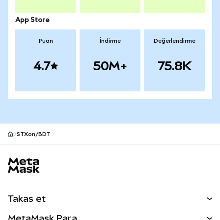
App Store
Puan
İndirme
Değerlendirme
4.7
50M+
75.8K
STXon/BDT
MetaMask site alt bilgisi
Takas et
Takas İşlemleri
MetaMask Para