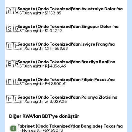
Seagate (Ondo Tokenized)'dan Avustralya Doları'na
🇦🇺
1 STXon eşittir $1.153,85
Seagate (Ondo Tokenized)'dan Singapur Doları'na
🇸🇬
1 STXon eşittir $1.042,12
Seagate (Ondo Tokenized)'dan İsviçre Frangı'na
🇨🇭
1 STXon eşittir CHF 658,88
Seagate (Ondo Tokenized)'dan Brezilya Reali'na
🇧🇷
1 STXon eşittir R$4.156,49
Seagate (Ondo Tokenized)'dan Filipin Pezosu'na
🇵🇭
1 STXon eşittir ₱49.500,61
Seagate (Ondo Tokenized)'dan Polonya Zlotisi'na
🇵🇱
1 STXon eşittir zł 3.029,35
Diğer RWA'ları BDT'ye dönüştür
Fabrinet (Ondo Tokenized)'dan Bangladeş Takası'na
1 FNon eşittir ৳69.530,13