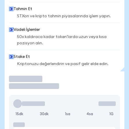
Tahmin Et
STXon ve kripto tahmin piyasalarında işlem yapın.
Vadeli İşlemler
50x kaldıraca kadar token'larda uzun veya kısa
pozisyon alın.
Stake Et
Kriptonuzu değerlendirin ve pasif gelir elde edin.
İşlem Yap
15dk
30dk
1sa
4sa
1G