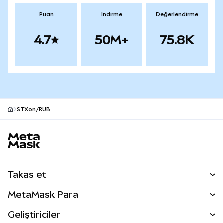
Puan
İndirme
Değerlendirme
4.7
50M+
75.8K
STXon/RUB
MetaMask site alt bilgisi
Takas et
Takas İşlemleri
MetaMask Para
Tahmin Et
YENİ
Kripto Al
Geliştiriciler
Perps
YENİ
MetaMask Kart