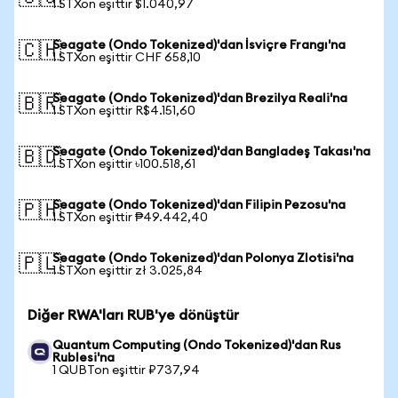
1 STXon eşittir $1.040,97
Seagate (Ondo Tokenized)'dan İsviçre Frangı'na
🇨🇭
1 STXon eşittir CHF 658,10
Seagate (Ondo Tokenized)'dan Brezilya Reali'na
🇧🇷
1 STXon eşittir R$4.151,60
Seagate (Ondo Tokenized)'dan Bangladeş Takası'na
🇧🇩
1 STXon eşittir ৳100.518,61
Seagate (Ondo Tokenized)'dan Filipin Pezosu'na
🇵🇭
1 STXon eşittir ₱49.442,40
Seagate (Ondo Tokenized)'dan Polonya Zlotisi'na
🇵🇱
1 STXon eşittir zł 3.025,84
Diğer RWA'ları RUB'ye dönüştür
Quantum Computing (Ondo Tokenized)'dan Rus
Rublesi'na
1 QUBTon eşittir ₽737,94