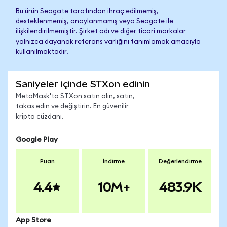
Bu ürün Seagate tarafından ihraç edilmemiş,
desteklenmemiş, onaylanmamış veya Seagate ile
ilişkilendirilmemiştir. Şirket adı ve diğer ticari markalar
yalnızca dayanak referans varlığını tanımlamak amacıyla
kullanılmaktadır.
Saniyeler içinde STXon edinin
MetaMask'ta STXon satın alın, satın,
takas edin ve değiştirin. En güvenilir
kripto cüzdanı.
Google Play
Puan
İndirme
Değerlendirme
4.4
10M+
483.9K
App Store