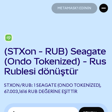
METAMASK'I EDİNİN
METAMASK'I EDİNİN
(STXon - RUB) Seagate
(Ondo Tokenized) - Rus
Rublesi dönüştür
STXON/RUB: 1 SEAGATE (ONDO TOKENIZED),
67.003,1616 RUB DEĞERINE EŞITTIR