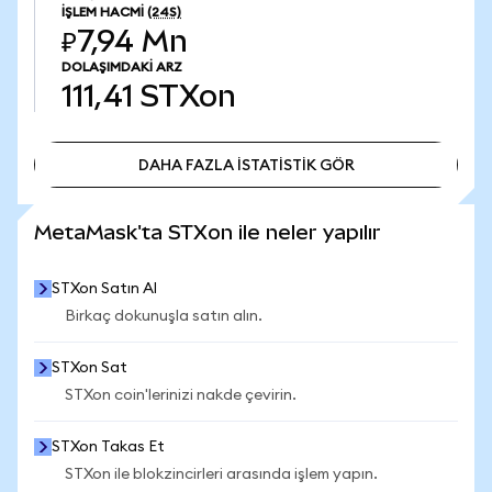
İŞLEM HACMI
(24S)
₽7,94 Mn
DOLAŞIMDAKI ARZ
111,41
STXon
DAHA FAZLA İSTATİSTİK GÖR
DAHA FAZLA İSTATİSTİK GÖR
MetaMask'ta STXon ile neler yapılır
STXon Satın Al
Birkaç dokunuşla satın alın.
STXon Sat
STXon coin'lerinizi nakde çevirin.
STXon Takas Et
STXon ile blokzincirleri arasında işlem yapın.