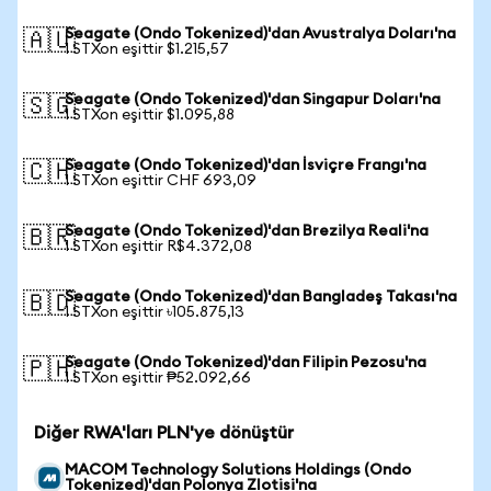
Seagate (Ondo Tokenized)'dan Avustralya Doları'na
🇦🇺
1 STXon eşittir $1.215,57
Seagate (Ondo Tokenized)'dan Singapur Doları'na
🇸🇬
1 STXon eşittir $1.095,88
Seagate (Ondo Tokenized)'dan İsviçre Frangı'na
🇨🇭
1 STXon eşittir CHF 693,09
Seagate (Ondo Tokenized)'dan Brezilya Reali'na
🇧🇷
1 STXon eşittir R$4.372,08
Seagate (Ondo Tokenized)'dan Bangladeş Takası'na
🇧🇩
1 STXon eşittir ৳105.875,13
Seagate (Ondo Tokenized)'dan Filipin Pezosu'na
🇵🇭
1 STXon eşittir ₱52.092,66
Diğer RWA'ları PLN'ye dönüştür
MACOM Technology Solutions Holdings (Ondo
Tokenized)'dan Polonya Zlotisi'na