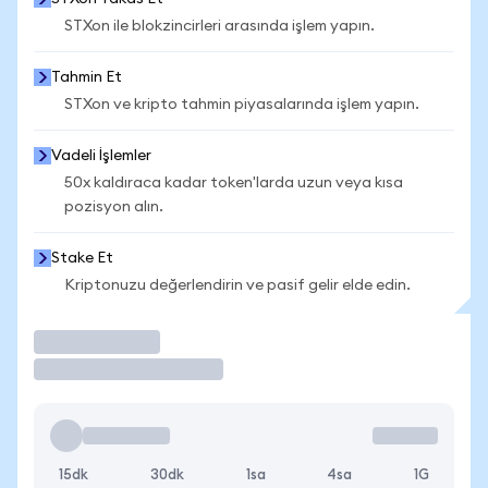
STXon ile blokzincirleri arasında işlem yapın.
Tahmin Et
STXon ve kripto tahmin piyasalarında işlem yapın.
Vadeli İşlemler
50x kaldıraca kadar token'larda uzun veya kısa
pozisyon alın.
Stake Et
Kriptonuzu değerlendirin ve pasif gelir elde edin.
İşlem Yap
15dk
30dk
1sa
4sa
1G