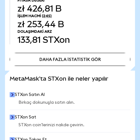
PIYASA DEĞERI
zł 426,81 B
İŞLEM HACMI
(24S)
zł 253,44 B
DOLAŞIMDAKI ARZ
133,81
STXon
DAHA FAZLA İSTATİSTİK GÖR
DAHA FAZLA İSTATİSTİK GÖR
MetaMask'ta STXon ile neler yapılır
STXon Satın Al
Birkaç dokunuşla satın alın.
STXon Sat
STXon coin'lerinizi nakde çevirin.
STXon Takas Et