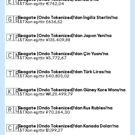
🇪🇺
1 STXon eşittir €742,04
Seagate (Ondo Tokenized)'dan İngiliz Sterlini'na
🇬🇧
1 STXon eşittir £636,52
Seagate (Ondo Tokenized)'dan Japon Yeni'na
🇯🇵
1 STXon eşittir ¥135.409,88
Seagate (Ondo Tokenized)'dan Çin Yuanı'na
🇨🇳
1 STXon eşittir ¥5.772,67
Seagate (Ondo Tokenized)'dan Türk Lirası'na
🇹🇷
1 STXon eşittir ₺40.803,02
Seagate (Ondo Tokenized)'dan Güney Kore Wonu'na
🇰🇷
1 STXon eşittir ₩1.211.499,79
Seagate (Ondo Tokenized)'dan Rus Rublesi'na
🇷🇺
1 STXon eşittir ₽70.264,30
Seagate (Ondo Tokenized)'dan Kanada Doları'na
🇨🇦
1 STXon eşittir $1.199,27