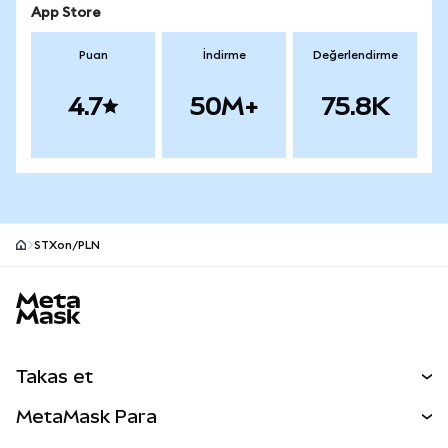
App Store
Puan
İndirme
Değerlendirme
4.7
50M+
75.8K
STXon/PLN
MetaMask site alt bilgisi
Takas et
Takas İşlemleri
MetaMask Para
Tahmin Et
YENİ
Kripto Al