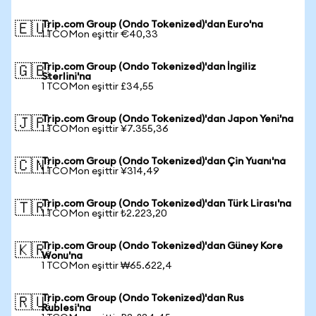
Trip.com Group (Ondo Tokenized)'dan Euro'na
🇪🇺
1 TCOMon eşittir €40,33
Trip.com Group (Ondo Tokenized)'dan İngiliz
🇬🇧
Sterlini'na
1 TCOMon eşittir £34,55
Trip.com Group (Ondo Tokenized)'dan Japon Yeni'na
🇯🇵
1 TCOMon eşittir ¥7.355,36
Trip.com Group (Ondo Tokenized)'dan Çin Yuanı'na
🇨🇳
1 TCOMon eşittir ¥314,49
Trip.com Group (Ondo Tokenized)'dan Türk Lirası'na
🇹🇷
1 TCOMon eşittir ₺2.223,20
Trip.com Group (Ondo Tokenized)'dan Güney Kore
🇰🇷
Wonu'na
1 TCOMon eşittir ₩65.622,4
Trip.com Group (Ondo Tokenized)'dan Rus
🇷🇺
Rublesi'na