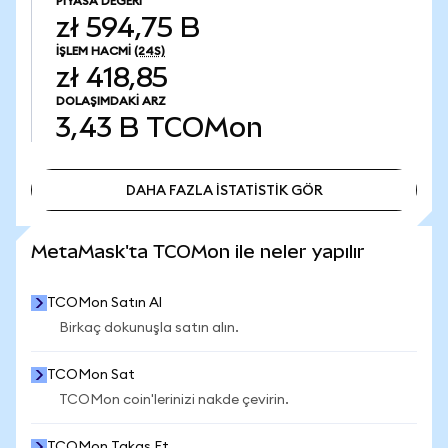
PIYASA DEĞERI
zł 594,75 B
İŞLEM HACMI
(24S)
zł 418,85
DOLAŞIMDAKI ARZ
3,43 B
TCOMon
DAHA FAZLA İSTATİSTİK GÖR
DAHA FAZLA İSTATİSTİK GÖR
MetaMask'ta TCOMon ile neler yapılır
TCOMon Satın Al
Birkaç dokunuşla satın alın.
TCOMon Sat
TCOMon coin'lerinizi nakde çevirin.
TCOMon Takas Et