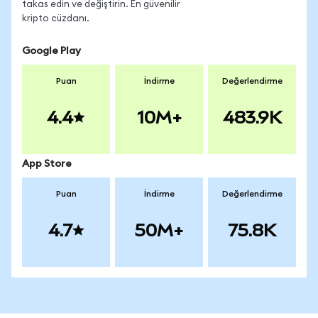
takas edin ve değiştirin. En güvenilir
kripto cüzdanı.
Google Play
Puan
İndirme
Değerlendirme
4.4
10M+
483.9K
App Store
Puan
İndirme
Değerlendirme
4.7
50M+
75.8K