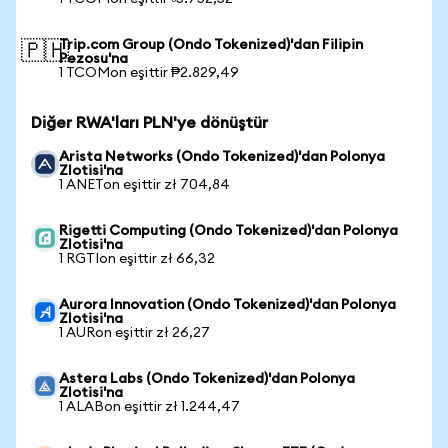
Trip.com Group (Ondo Tokenized)'dan Filipin
🇵🇭
Pezosu'na
1 TCOMon eşittir ₱2.829,49
Diğer RWA'ları PLN'ye dönüştür
Arista Networks (Ondo Tokenized)'dan Polonya
Zlotisi'na
1 ANETon eşittir zł 704,84
Rigetti Computing (Ondo Tokenized)'dan Polonya
Zlotisi'na
1 RGTIon eşittir zł 66,32
Aurora Innovation (Ondo Tokenized)'dan Polonya
Zlotisi'na
1 AURon eşittir zł 26,27
Astera Labs (Ondo Tokenized)'dan Polonya
Zlotisi'na
1 ALABon eşittir zł 1.244,47