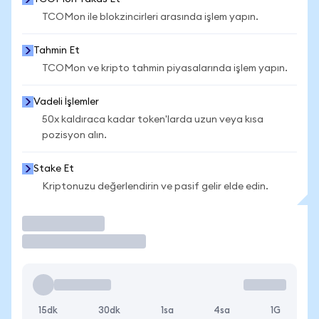
TCOMon ile blokzincirleri arasında işlem yapın.
Tahmin Et
TCOMon ve kripto tahmin piyasalarında işlem yapın.
Vadeli İşlemler
50x kaldıraca kadar token'larda uzun veya kısa
pozisyon alın.
Stake Et
Kriptonuzu değerlendirin ve pasif gelir elde edin.
İşlem Yap
15dk
30dk
1sa
4sa
1G