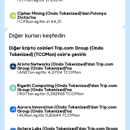
1 STMon eşittir zł 205,41
Cipher Mining (Ondo Tokenized)'dan Polonya
Zlotisi'na
1 CIFRon eşittir zł 64,31
Diğer kurları keşfedin
Diğer kripto coinleri Trip.com Group (Ondo
Tokenized) (TCOMon) coin'e çevirin
Arista Networks (Ondo Tokenized)'dan Trip.com
Group (Ondo Tokenized)'na
1 ANETon eşittir 4,0704 TCOMon
Rigetti Computing (Ondo Tokenized)'dan Trip.com
Group (Ondo Tokenized)'na
1 RGTIon eşittir 0,382965 TCOMon
Aurora Innovation (Ondo Tokenized)'dan Trip.com
Group (Ondo Tokenized)'na
1 AURon eşittir 0,151684 TCOMon
Astera Labs (Ondo Tokenized)'dan Trip.com Group