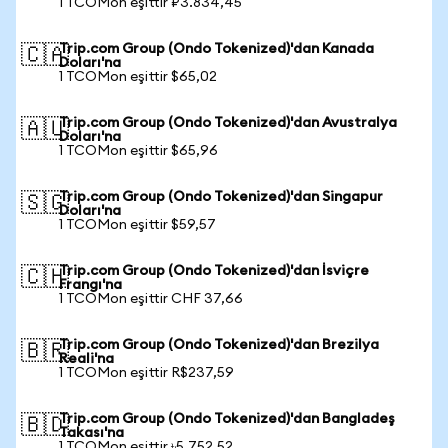
1 TCOMon eşittir ₽3.834,45
Trip.com Group (Ondo Tokenized)'dan Kanada
🇨🇦
Doları'na
1 TCOMon eşittir $65,02
Trip.com Group (Ondo Tokenized)'dan Avustralya
🇦🇺
Doları'na
1 TCOMon eşittir $65,96
Trip.com Group (Ondo Tokenized)'dan Singapur
🇸🇬
Doları'na
1 TCOMon eşittir $59,57
Trip.com Group (Ondo Tokenized)'dan İsviçre
🇨🇭
Frangı'na
1 TCOMon eşittir CHF 37,66
Trip.com Group (Ondo Tokenized)'dan Brezilya
🇧🇷
Reali'na
1 TCOMon eşittir R$237,59
Trip.com Group (Ondo Tokenized)'dan Bangladeş
🇧🇩
Takası'na
1 TCOMon eşittir ৳5.752,52