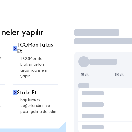
eler yapılır
İşlem Yap
TCOMon Takas
Et
e
TCOMon ile
blokzincirleri
arasında işlem
15dk
30dk
yapın.
Stake Et
Kriptonuzu
a
değerlendirin ve
pasif gelir elde edin.