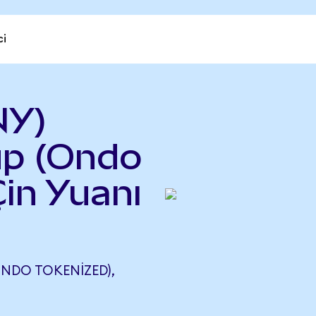
ci
NY)
up (Ondo
Çin Yuanı
NDO TOKENIZED),