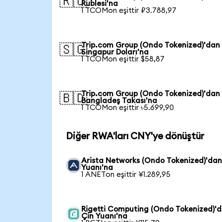
🇷🇺
Rublesi'na
1 TCOMon eşittir ₽3.788,97
Trip.com Group (Ondo Tokenized)'dan
🇸🇬
Singapur Doları'na
1 TCOMon eşittir $58,87
Trip.com Group (Ondo Tokenized)'dan
🇧🇩
Bangladeş Takası'na
1 TCOMon eşittir ৳5.699,90
Diğer RWA'ları CNY'ye dönüştür
Arista Networks (Ondo Tokenized)'dan
Yuanı'na
1 ANETon eşittir ¥1.289,95
Rigetti Computing (Ondo Tokenized)'
Çin Yuanı'na