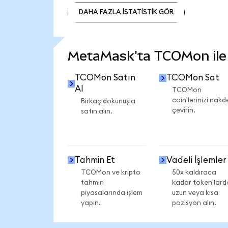
DAHA FAZLA İSTATİSTİK GÖR
DAHA FAZLA İSTATİSTİK GÖR
MetaMask'ta TCOMon ile n
TCOMon Satın
TCOMon Sat
Al
TCOMon
coin'lerinizi nakd
Birkaç dokunuşla
çevirin.
satın alın.
Tahmin Et
Vadeli İşlemler
TCOMon ve kripto
50x kaldıraca
tahmin
kadar token'lard
piyasalarında işlem
uzun veya kısa
yapın.
pozisyon alın.