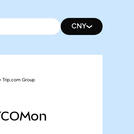
CNY
e Trip.com Group
TCOMon