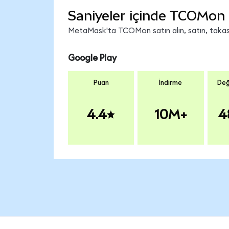
Saniyeler içinde TCOMon 
MetaMask'ta TCOMon satın alın, satın, takas e
Google Play
Puan
İndirme
Değ
4.4
10M+
4