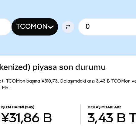
TCOMON
kenized) piyasa son durumu
yatı TCOMon başına ¥310,73. Dolaşımdaki arzı 3,43 B TCOMon v
 Mn .
İŞLEM HACMI
(24S)
DOLAŞIMDAKI ARZ
¥31,86 B
3,43 B