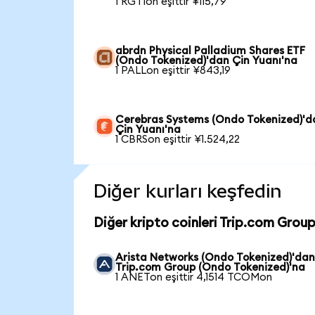
1 RGTIon eşittir ¥115,79
abrdn Physical Palladium Shares ETF
(Ondo Tokenized)'dan Çin Yuanı'na
1 PALLon eşittir ¥843,19
Cerebras Systems (Ondo Tokenized)'d
Çin Yuanı'na
1 CBRSon eşittir ¥1.524,22
Diğer kurları keşfedin
Diğer kripto coinleri Trip.com Grou
Arista Networks (Ondo Tokenized)'da
Trip.com Group (Ondo Tokenized)'na
1 ANETon eşittir 4,1514 TCOMon