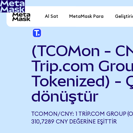
Al Sat
MetaMask Para
Geliştiri
(TCOMon - C
Trip.com Gro
Tokenized) - 
dönüştür
TCOMON/CNY: 1 TRIP.COM GROUP (O
310,7289 CNY DEĞERINE EŞITTIR