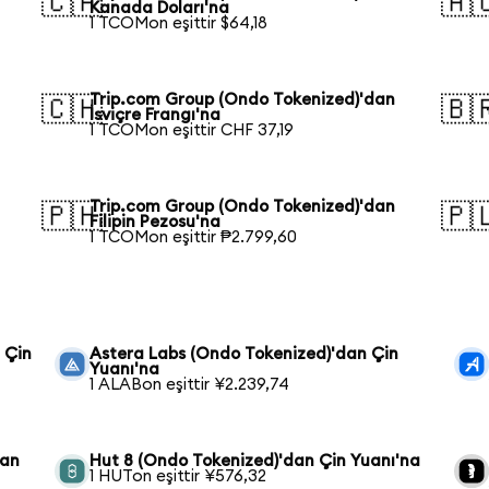
🇨🇦
🇦
Kanada Doları'na
1 TCOMon eşittir $64,18
Trip.com Group (Ondo Tokenized)'dan
🇨🇭
🇧
İsviçre Frangı'na
1 TCOMon eşittir CHF 37,19
Trip.com Group (Ondo Tokenized)'dan
🇵🇭
🇵
Filipin Pezosu'na
1 TCOMon eşittir ₱2.799,60
 Çin
Astera Labs (Ondo Tokenized)'dan Çin
Yuanı'na
1 ALABon eşittir ¥2.239,74
dan
Hut 8 (Ondo Tokenized)'dan Çin Yuanı'na
1 HUTon eşittir ¥576,32