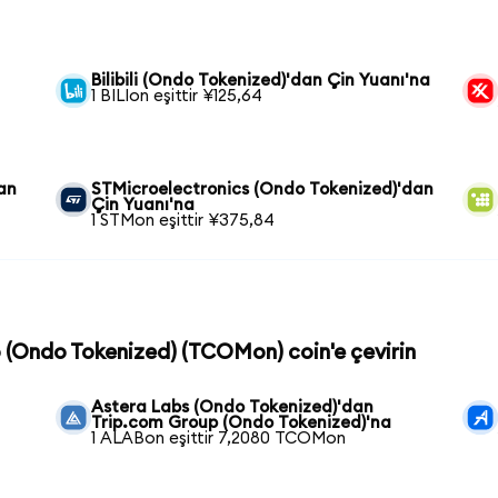
Bilibili (Ondo Tokenized)'dan Çin Yuanı'na
1 BILIon eşittir ¥125,64
an
STMicroelectronics (Ondo Tokenized)'dan
Çin Yuanı'na
1 STMon eşittir ¥375,84
p (Ondo Tokenized) (TCOMon) coin'e çevirin
n
Astera Labs (Ondo Tokenized)'dan
Trip.com Group (Ondo Tokenized)'na
1 ALABon eşittir 7,2080 TCOMon