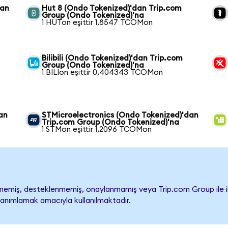
dan
Hut 8 (Ondo Tokenized)'dan Trip.com
Group (Ondo Tokenized)'na
1 HUTon eşittir 1,8547 TCOMon
Bilibili (Ondo Tokenized)'dan Trip.com
Group (Ondo Tokenized)'na
1 BILIon eşittir 0,404343 TCOMon
an
STMicroelectronics (Ondo Tokenized)'dan
Trip.com Group (Ondo Tokenized)'na
1 STMon eşittir 1,2096 TCOMon
emiş, desteklenmemiş, onaylanmamış veya Trip.com Group ile ilişki
tanımlamak amacıyla kullanılmaktadır.