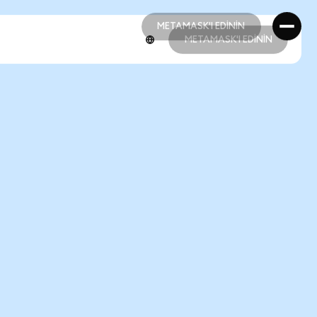
METAMASK'I EDİNİN
METAMASK'I EDİNİN
METAMASK'I EDİNİN
METAMASK'I EDİNİN