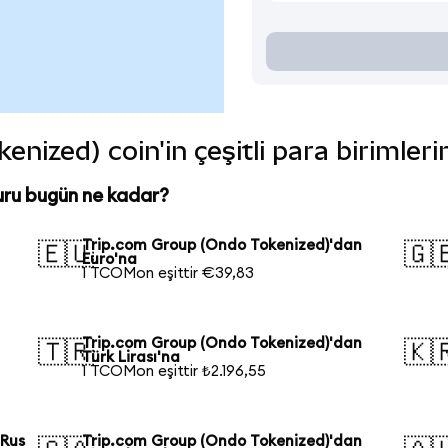
nized) coin'in çeşitli para birimler
uru bugün ne kadar?
Trip.com Group (Ondo Tokenized)'dan
🇪🇺
🇬
Euro'na
1 TCOMon eşittir €39,83
Trip.com Group (Ondo Tokenized)'dan
🇹🇷
🇰
Türk Lirası'na
1 TCOMon eşittir ₺2.196,55
 Rus
Trip.com Group (Ondo Tokenized)'dan