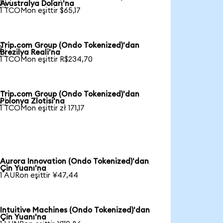

Avustralya Doları'na
1 TCOMon eşittir $65,17
Trip.com Group (Ondo Tokenized)'dan

Brezilya Reali'na
1 TCOMon eşittir R$234,70
Trip.com Group (Ondo Tokenized)'dan

Polonya Zlotisi'na
1 TCOMon eşittir zł 171,17
Aurora Innovation (Ondo Tokenized)'dan
Çin Yuanı'na
1 AURon eşittir ¥47,44
Intuitive Machines (Ondo Tokenized)'dan
Çin Yuanı'na