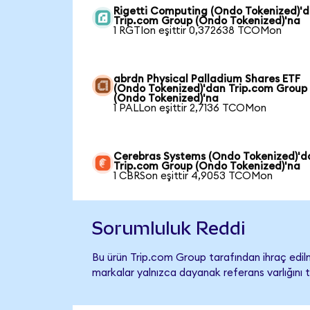
Rigetti Computing (Ondo Tokenized)'
Trip.com Group (Ondo Tokenized)'na
1 RGTIon eşittir 0,372638 TCOMon
abrdn Physical Palladium Shares ETF
(Ondo Tokenized)'dan Trip.com Group
(Ondo Tokenized)'na
1 PALLon eşittir 2,7136 TCOMon
Cerebras Systems (Ondo Tokenized)'d
Trip.com Group (Ondo Tokenized)'na
1 CBRSon eşittir 4,9053 TCOMon
Sorumluluk Reddi
Bu ürün Trip.com Group tarafından ihraç edilm
markalar yalnızca dayanak referans varlığını 