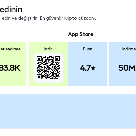
edinin
din ve değiştirin. En güvenilir kripto cüzdanı.
App Store
erlendirme
İndir
Puan
İndirme
83.8K
4.7
50M