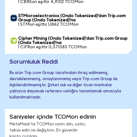
1 CBRSon eşittir 4,9312 TCOMon
STMicroelectronics (Ondo Tokenized)'dan Trip.com
Group (Ondo Tokenized)'na
1 STMon eşittir 1,1862 TCOMon
Cipher Mining (Ondo Tokenized)'dan Trip.com Group
(Ondo Tokenized)'na
1 CIFRon eşittir 0,371383 TCOMon
Sorumluluk Reddi
Bu ürün Trip.com Group tarafından ihraç edilmemiş,
desteklenmemiş, onaylanmamış veya Trip.com Group ile
ilişkilendirilmemiştir. Şirket adı ve diğer ticari markalar
yalnızca dayanak referans varlığını tanımlamak amacıyla
kullanılmaktadır.
Saniyeler içinde TCOMon edinin
MetaMask'ta TCOMon satın alın, satın,
takas edin ve değiştirin. En güvenilir
kripto cüzdanı.