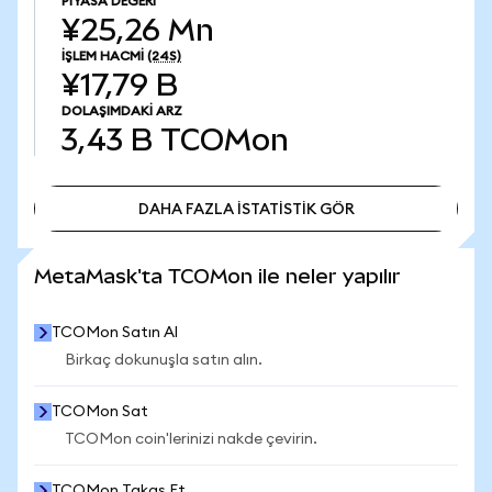
PIYASA DEĞERI
¥25,26 Mn
İŞLEM HACMI
(24S)
¥17,79 B
DOLAŞIMDAKI ARZ
3,43 B
TCOMon
DAHA FAZLA İSTATİSTİK GÖR
DAHA FAZLA İSTATİSTİK GÖR
MetaMask'ta TCOMon ile neler yapılır
TCOMon Satın Al
Birkaç dokunuşla satın alın.
TCOMon Sat
TCOMon coin'lerinizi nakde çevirin.
TCOMon Takas Et