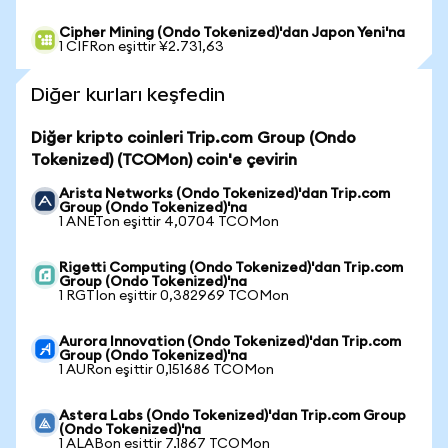
Cipher Mining (Ondo Tokenized)'dan Japon Yeni'na
1 CIFRon eşittir ¥2.731,63
Diğer kurları keşfedin
Diğer kripto coinleri Trip.com Group (Ondo
Tokenized) (TCOMon) coin'e çevirin
Arista Networks (Ondo Tokenized)'dan Trip.com
Group (Ondo Tokenized)'na
1 ANETon eşittir 4,0704 TCOMon
Rigetti Computing (Ondo Tokenized)'dan Trip.com
Group (Ondo Tokenized)'na
1 RGTIon eşittir 0,382969 TCOMon
Aurora Innovation (Ondo Tokenized)'dan Trip.com
Group (Ondo Tokenized)'na
1 AURon eşittir 0,151686 TCOMon
Astera Labs (Ondo Tokenized)'dan Trip.com Group
(Ondo Tokenized)'na
1 ALABon eşittir 7,1867 TCOMon