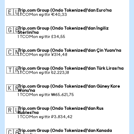
Trip.com Group (Ondo Tokenized)'dan Euro'na
🇪🇺
1 TCOMon eşittir €40,33
Trip.com Group (Ondo Tokenized)'dan İngiliz
🇬🇧
Sterlini'na
1 TCOMon eşittir £34,55
Trip.com Group (Ondo Tokenized)'dan Çin Yuanı'na
🇨🇳
1 TCOMon eşittir ¥314,48
Trip.com Group (Ondo Tokenized)'dan Türk Lirası'na
🇹🇷
1 TCOMon eşittir ₺2.223,18
Trip.com Group (Ondo Tokenized)'dan Güney Kore
🇰🇷
Wonu'na
1 TCOMon eşittir ₩65.621,75
Trip.com Group (Ondo Tokenized)'dan Rus
🇷🇺
Rublesi'na
1 TCOMon eşittir ₽3.834,42
Trip.com Group (Ondo Tokenized)'dan Kanada
🇨🇦