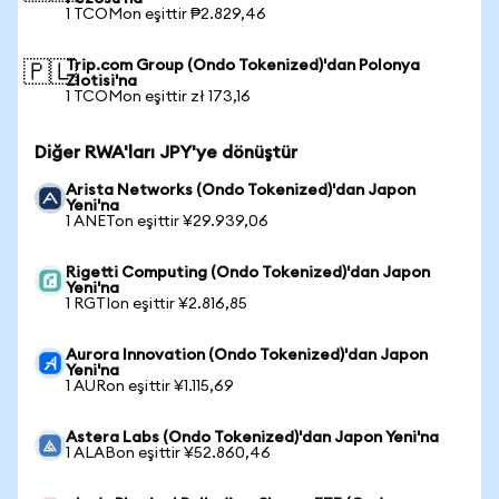
1 TCOMon eşittir ₱2.829,46
Trip.com Group (Ondo Tokenized)'dan Polonya
🇵🇱
Zlotisi'na
1 TCOMon eşittir zł 173,16
Diğer RWA'ları JPY'ye dönüştür
Arista Networks (Ondo Tokenized)'dan Japon
Yeni'na
1 ANETon eşittir ¥29.939,06
Rigetti Computing (Ondo Tokenized)'dan Japon
Yeni'na
1 RGTIon eşittir ¥2.816,85
Aurora Innovation (Ondo Tokenized)'dan Japon
Yeni'na
1 AURon eşittir ¥1.115,69
Astera Labs (Ondo Tokenized)'dan Japon Yeni'na
1 ALABon eşittir ¥52.860,46