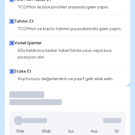
TCOMon ile blokzincirleri arasında işlem yapın.
Tahmin Et
TCOMon ve kripto tahmin piyasalarında işlem yapın.
Vadeli İşlemler
50x kaldıraca kadar token'larda uzun veya kısa
pozisyon alın.
Stake Et
Kriptonuzu değerlendirin ve pasif gelir elde edin.
İşlem Yap
15dk
30dk
1sa
4sa
1G