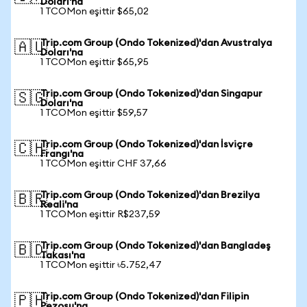
Doları'na
1 TCOMon eşittir $65,02
Trip.com Group (Ondo Tokenized)'dan Avustralya
🇦🇺
Doları'na
1 TCOMon eşittir $65,95
Trip.com Group (Ondo Tokenized)'dan Singapur
🇸🇬
Doları'na
1 TCOMon eşittir $59,57
Trip.com Group (Ondo Tokenized)'dan İsviçre
🇨🇭
Frangı'na
1 TCOMon eşittir CHF 37,66
Trip.com Group (Ondo Tokenized)'dan Brezilya
🇧🇷
Reali'na
1 TCOMon eşittir R$237,59
Trip.com Group (Ondo Tokenized)'dan Bangladeş
🇧🇩
Takası'na
1 TCOMon eşittir ৳5.752,47
Trip.com Group (Ondo Tokenized)'dan Filipin
🇵🇭
Pezosu'na