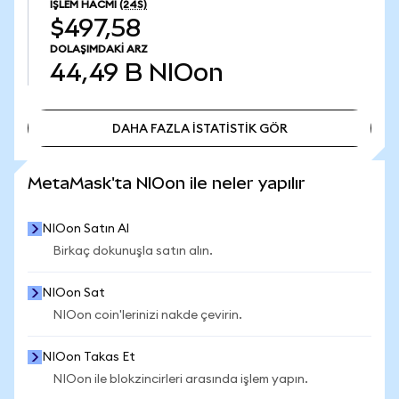
İŞLEM HACMI
(24S)
$497,58
DOLAŞIMDAKI ARZ
44,49 B
NIOon
DAHA FAZLA İSTATİSTİK GÖR
DAHA FAZLA İSTATİSTİK GÖR
MetaMask'ta NIOon ile neler yapılır
NIOon Satın Al
Birkaç dokunuşla satın alın.
NIOon Sat
NIOon coin'lerinizi nakde çevirin.
NIOon Takas Et
NIOon ile blokzincirleri arasında işlem yapın.