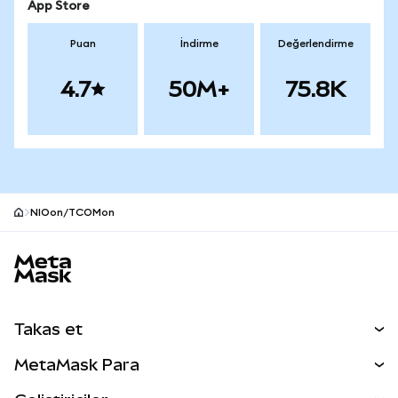
App Store
Puan
İndirme
Değerlendirme
4.7
50M+
75.8K
NIOon/TCOMon
MetaMask site alt bilgisi
Takas et
Takas İşlemleri
MetaMask Para
Tahmin Et
YENİ
Kripto Al