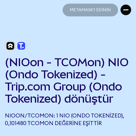
METAMASK'I EDİNİN
METAMASK'I EDİNİN
(NIOon - TCOMon) NIO
(Ondo Tokenized) -
Trip.com Group (Ondo
Tokenized) dönüştür
NIOON/TCOMON: 1 NIO (ONDO TOKENIZED),
0,101480 TCOMON DEĞERINE EŞITTIR