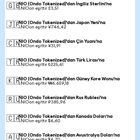
NIO (Ondo Tokenized)'dan İngiliz Sterlini'na
🇬🇧
1 NIOon eşittir £3,51
NIO (Ondo Tokenized)'dan Japon Yeni'na
🇯🇵
1 NIOon eşittir ¥746,42
NIO (Ondo Tokenized)'dan Çin Yuanı'na
🇨🇳
1 NIOon eşittir ¥31,91
NIO (Ondo Tokenized)'dan Türk Lirası'na
🇹🇷
1 NIOon eşittir ₺225,61
NIO (Ondo Tokenized)'dan Güney Kore Wonu'na
🇰🇷
1 NIOon eşittir ₩6.659,18
NIO (Ondo Tokenized)'dan Rus Rublesi'na
🇷🇺
1 NIOon eşittir ₽385,96
NIO (Ondo Tokenized)'dan Kanada Doları'na
🇨🇦
1 NIOon eşittir $6,60
NIO (Ondo Tokenized)'dan Avustralya Doları'na
🇦🇺
1 NIOon eşittir $6,70