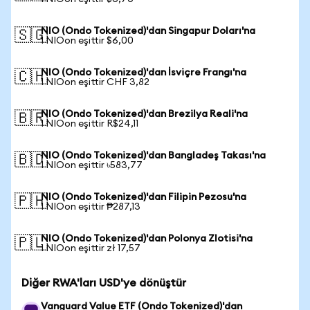
NIO (Ondo Tokenized)'dan Singapur Doları'na
🇸🇬
1 NIOon eşittir $6,00
NIO (Ondo Tokenized)'dan İsviçre Frangı'na
🇨🇭
1 NIOon eşittir CHF 3,82
NIO (Ondo Tokenized)'dan Brezilya Reali'na
🇧🇷
1 NIOon eşittir R$24,11
NIO (Ondo Tokenized)'dan Bangladeş Takası'na
🇧🇩
1 NIOon eşittir ৳583,77
NIO (Ondo Tokenized)'dan Filipin Pezosu'na
🇵🇭
1 NIOon eşittir ₱287,13
NIO (Ondo Tokenized)'dan Polonya Zlotisi'na
🇵🇱
1 NIOon eşittir zł 17,57
Diğer RWA'ları USD'ye dönüştür
Vanguard Value ETF (Ondo Tokenized)'dan