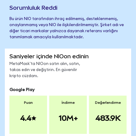
Sorumluluk Reddi
Bu ürün NIO tarafından ihraç edilmemiş, desteklenmemiş,
onaylanmamış veya NIO ile ilişkilendirilmemiştir. Şirket adı ve
diğer ticari markalar yalnızca dayanak referans varlığını
tanımlamak amacıyla kullanılmaktadır.
Saniyeler içinde NIOon edinin
MetaMask'ta NIOon satın alın, satın,
takas edin ve değiştirin. En güvenilir
kripto cüzdanı.
Google Play
Puan
İndirme
Değerlendirme
4.4
10M+
483.9K