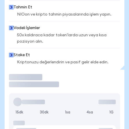
Tahmin Et
NIOon ve kripto tahmin piyasalarında işlem yapın.
Vadeli İşlemler
50x kaldıraca kadar token'larda uzun veya kısa
pozisyon alın.
Stake Et
Kriptonuzu değerlendirin ve pasif gelir elde edin.
İşlem Yap
15dk
30dk
1sa
4sa
1G