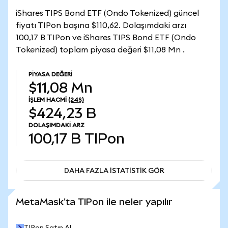
iShares TIPS Bond ETF (Ondo Tokenized) güncel
fiyatı TIPon başına $110,62. Dolaşımdaki arzı
100,17 B TIPon ve iShares TIPS Bond ETF (Ondo
Tokenized) toplam piyasa değeri $11,08 Mn .
PIYASA DEĞERI
$11,08 Mn
İŞLEM HACMI
(24S)
$424,23 B
DOLAŞIMDAKI ARZ
100,17 B
TIPon
DAHA FAZLA İSTATİSTİK GÖR
DAHA FAZLA İSTATİSTİK GÖR
MetaMask'ta TIPon ile neler yapılır