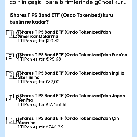
coin'in çeşitli para birimlerinde güncel kuru
iShares TIPS Bond ETF (Ondo Tokenized) kuru
bugün ne kadar?
iShares TIPS Bond ETF (Ondo Tokenized)'dan
🇺🇸
Amerikan Doları'na
1 TIPon eşittir $110,62
iShares TIPS Bond ETF (Ondo Tokenized)'dan Euro'na
🇪🇺
1 TIPon eşittir €95,68
iShares TIPS Bond ETF (Ondo Tokenized)'dan İngiliz
🇬🇧
Sterlini'na
1 TIPon eşittir £82,00
iShares TIPS Bond ETF (Ondo Tokenized)'dan Japon
🇯🇵
Yeni'na
1 TIPon eşittir ¥17.456,51
iShares TIPS Bond ETF (Ondo Tokenized)'dan Çin
🇨🇳
Yuanı'na
1 TIPon eşittir ¥746,36