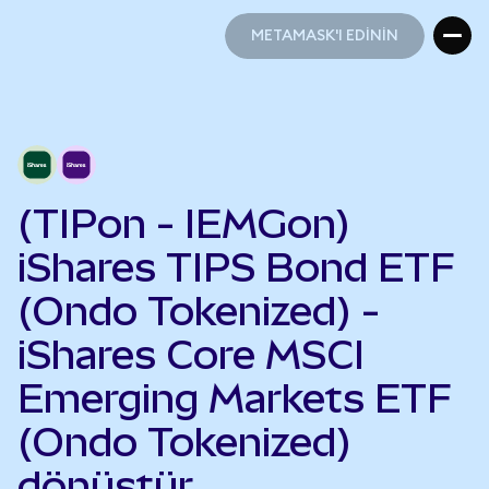
METAMASK'I EDİNİN
METAMASK'I EDİNİN
(TIPon - IEMGon)
iShares TIPS Bond ETF
(Ondo Tokenized) -
iShares Core MSCI
Emerging Markets ETF
(Ondo Tokenized)
dönüştür