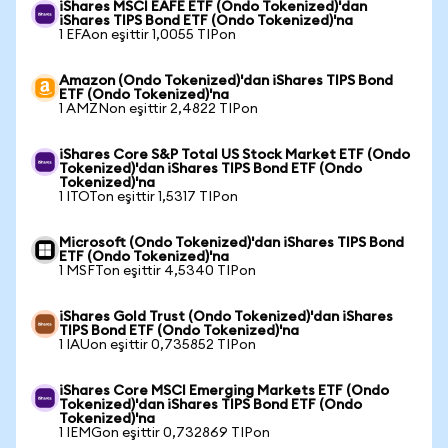
iShares MSCI EAFE ETF (Ondo Tokenized)'dan
iShares TIPS Bond ETF (Ondo Tokenized)'na
1 EFAon eşittir 1,0055 TIPon
Amazon (Ondo Tokenized)'dan iShares TIPS Bond
ETF (Ondo Tokenized)'na
1 AMZNon eşittir 2,4822 TIPon
iShares Core S&P Total US Stock Market ETF (Ondo
Tokenized)'dan iShares TIPS Bond ETF (Ondo
Tokenized)'na
1 ITOTon eşittir 1,5317 TIPon
Microsoft (Ondo Tokenized)'dan iShares TIPS Bond
ETF (Ondo Tokenized)'na
1 MSFTon eşittir 4,5340 TIPon
iShares Gold Trust (Ondo Tokenized)'dan iShares
TIPS Bond ETF (Ondo Tokenized)'na
1 IAUon eşittir 0,735852 TIPon
iShares Core MSCI Emerging Markets ETF (Ondo
Tokenized)'dan iShares TIPS Bond ETF (Ondo
Tokenized)'na
1 IEMGon eşittir 0,732869 TIPon