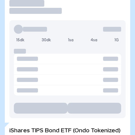
İşlem Yap
15dk
30dk
1sa
4sa
1G
iShares TIPS Bond ETF (Ondo Tokenized)