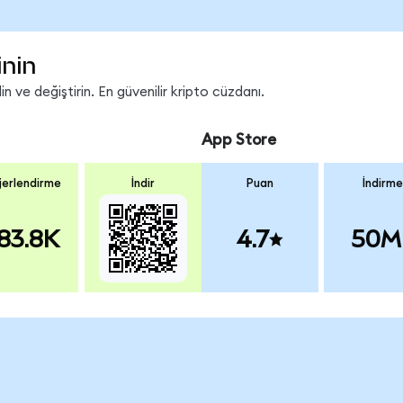
inin
 ve değiştirin. En güvenilir kripto cüzdanı.
App Store
erlendirme
İndir
Puan
İndirme
83.8K
4.7
50M