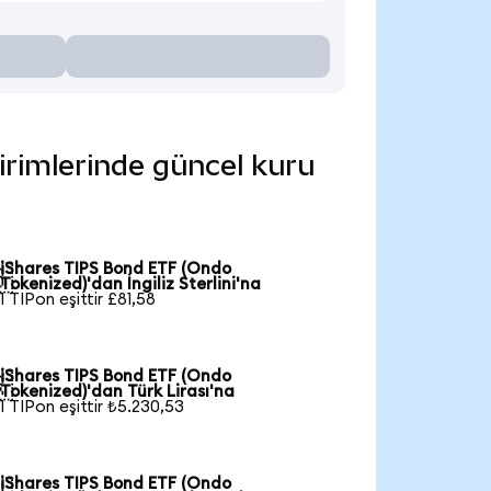
irimlerinde güncel kuru
iShares TIPS Bond ETF (Ondo

Tokenized)'dan İngiliz Sterlini'na
1 TIPon eşittir £81,58
iShares TIPS Bond ETF (Ondo

Tokenized)'dan Türk Lirası'na
1 TIPon eşittir ₺5.230,53
iShares TIPS Bond ETF (Ondo