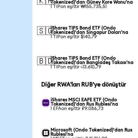
🇰🇷
Tokenized)'dan Güney Kore Wonu'na
1 TIPon eşittir ₩155.735,51
iShares TIPS Bond ETF (Ondo
🇸🇬
Tokenized)'dan Singapur Doları'na
1 TIPon eşittir $140,79
iShares TIPS Bond ETF (Ondo
🇧🇩
Tokenized)'dan Bangladeş Takası'na
1 TIPon eşittir ৳13.610,79
Diğer RWA'ları RUB'ye dönüştür
iShares MSCI EAFE ETF (Ondo
Tokenized)'dan Rus Rublesi'na
1 EFAon eşittir ₽9.086,73
Microsoft (Ondo Tokenized)'dan Rus
Rublesi'na