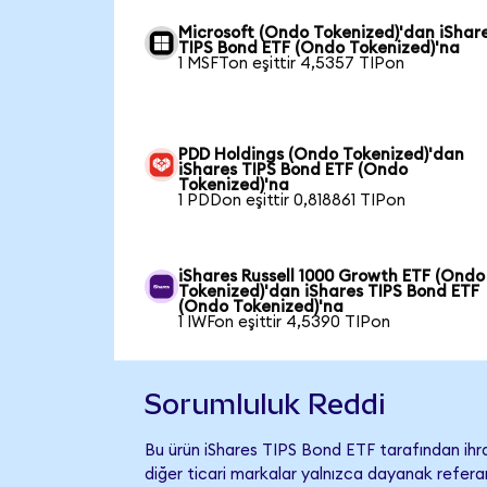
Microsoft (Ondo Tokenized)'dan iShar
TIPS Bond ETF (Ondo Tokenized)'na
1 MSFTon eşittir 4,5357 TIPon
PDD Holdings (Ondo Tokenized)'dan
iShares TIPS Bond ETF (Ondo
Tokenized)'na
1 PDDon eşittir 0,818861 TIPon
iShares Russell 1000 Growth ETF (Ondo
Tokenized)'dan iShares TIPS Bond ETF
(Ondo Tokenized)'na
1 IWFon eşittir 4,5390 TIPon
Sorumluluk Reddi
Bu ürün iShares TIPS Bond ETF tarafından ihra
diğer ticari markalar yalnızca dayanak referan