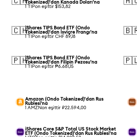
🇨🇦
🇦
Tokenized)'dan Kanada Doları'na
1 TIPon eşittir $153,82
iShares TIPS Bond ETF (Ondo
🇨🇭
🇧
Tokenized)'dan İsviçre Frangı'na
1 TIPon eşittir CHF 89,18
iShares TIPS Bond ETF (Ondo
🇵🇭
🇵
Tokenized)'dan Filipin Pezosu'na
1 TIPon eşittir ₱6.681,15
Amazon (Ondo Tokenized)'dan Rus
Rublesi'na
1 AMZNon eşittir ₽22.594,00
iShares Core S&P Total US Stock Market
ETF (Ondo Tokenized)'dan Rus Rublesi'na