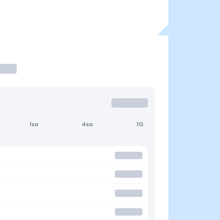
1sa
4sa
1G