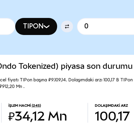
TIPON
Ondo Tokenized) piyasa son durumu
l fiyatı TIPon başına ₽9.109,14. Dolaşımdaki arzı 100,17 B TIPon
₽912,20 Mn .
İŞLEM HACMI
(24S)
DOLAŞIMDAKI ARZ
₽34,12 Mn
100,17