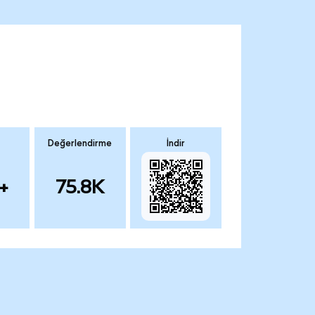
Değerlendirme
İndir
+
75.8K