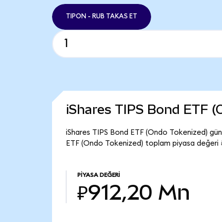
TIPON - RUB TAKAS ET
iShares TIPS Bond ETF (
iShares TIPS Bond ETF (Ondo Tokenized) günce
ETF (Ondo Tokenized) toplam piyasa değeri 
PIYASA DEĞERI
₽912,20 Mn