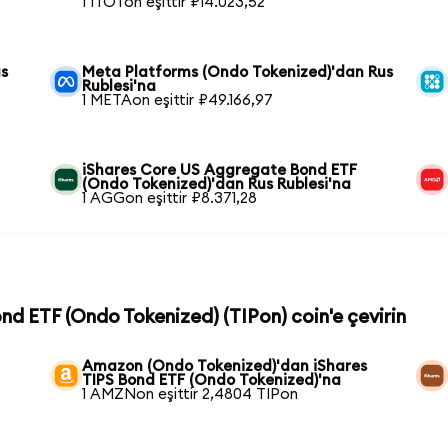
1 ITOTon eşittir ₽14.023,52
us
Meta Platforms (Ondo Tokenized)'dan Rus
Rublesi'na
1 METAon eşittir ₽49.166,97
iShares Core US Aggregate Bond ETF
(Ondo Tokenized)'dan Rus Rublesi'na
1 AGGon eşittir ₽8.371,28
ond ETF (Ondo Tokenized) (TIPon) coin'e çevirin
Amazon (Ondo Tokenized)'dan iShares
TIPS Bond ETF (Ondo Tokenized)'na
1 AMZNon eşittir 2,4804 TIPon