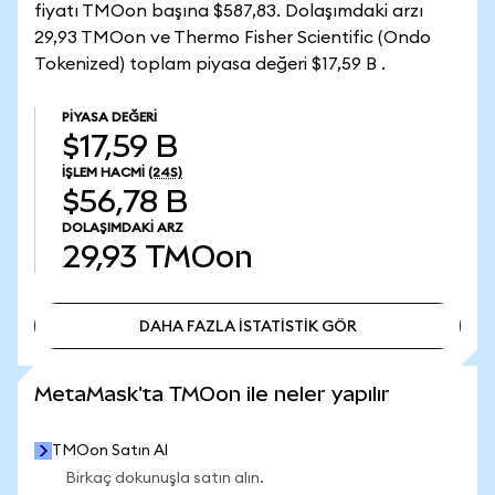
fiyatı TMOon başına $587,83. Dolaşımdaki arzı
29,93 TMOon ve Thermo Fisher Scientific (Ondo
Tokenized) toplam piyasa değeri $17,59 B .
PIYASA DEĞERI
$17,59 B
İŞLEM HACMI
(24S)
$56,78 B
DOLAŞIMDAKI ARZ
29,93
TMOon
DAHA FAZLA İSTATİSTİK GÖR
DAHA FAZLA İSTATİSTİK GÖR
MetaMask'ta TMOon ile neler yapılır
TMOon Satın Al
Birkaç dokunuşla satın alın.