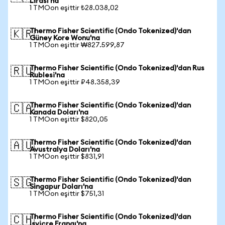
Lirası'na
1 TMOon eşittir ₺28.038,02
Thermo Fisher Scientific (Ondo Tokenized)'dan
🇰🇷
Güney Kore Wonu'na
1 TMOon eşittir ₩827.599,87
Thermo Fisher Scientific (Ondo Tokenized)'dan Rus
🇷🇺
Rublesi'na
1 TMOon eşittir ₽48.358,39
Thermo Fisher Scientific (Ondo Tokenized)'dan
🇨🇦
Kanada Doları'na
1 TMOon eşittir $820,05
Thermo Fisher Scientific (Ondo Tokenized)'dan
🇦🇺
Avustralya Doları'na
1 TMOon eşittir $831,91
Thermo Fisher Scientific (Ondo Tokenized)'dan
🇸🇬
Singapur Doları'na
1 TMOon eşittir $751,31
Thermo Fisher Scientific (Ondo Tokenized)'dan
🇨🇭
İsviçre Frangı'na