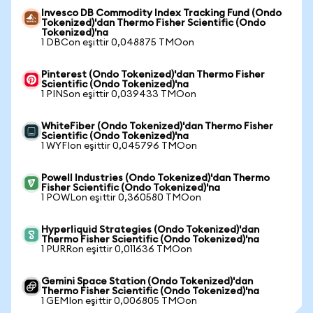
Invesco DB Commodity Index Tracking Fund (Ondo
Tokenized)'dan Thermo Fisher Scientific (Ondo
Tokenized)'na
1 DBCon eşittir 0,048875 TMOon
Pinterest (Ondo Tokenized)'dan Thermo Fisher
Scientific (Ondo Tokenized)'na
1 PINSon eşittir 0,039433 TMOon
WhiteFiber (Ondo Tokenized)'dan Thermo Fisher
Scientific (Ondo Tokenized)'na
1 WYFIon eşittir 0,045796 TMOon
Powell Industries (Ondo Tokenized)'dan Thermo
Fisher Scientific (Ondo Tokenized)'na
1 POWLon eşittir 0,360580 TMOon
Hyperliquid Strategies (Ondo Tokenized)'dan
Thermo Fisher Scientific (Ondo Tokenized)'na
1 PURRon eşittir 0,011636 TMOon
Gemini Space Station (Ondo Tokenized)'dan
Thermo Fisher Scientific (Ondo Tokenized)'na
1 GEMIon eşittir 0,006805 TMOon