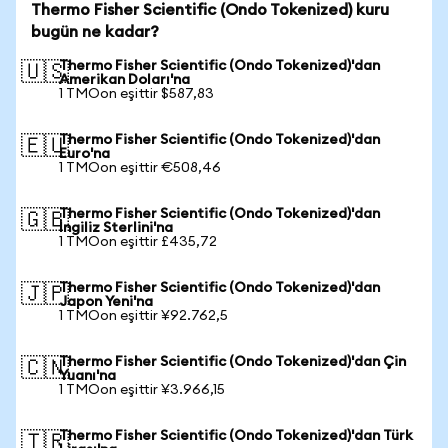
Thermo Fisher Scientific (Ondo Tokenized) kuru
bugün ne kadar?
Thermo Fisher Scientific (Ondo Tokenized)'dan
🇺🇸
Amerikan Doları'na
1 TMOon eşittir $587,83
Thermo Fisher Scientific (Ondo Tokenized)'dan
🇪🇺
Euro'na
1 TMOon eşittir €508,46
Thermo Fisher Scientific (Ondo Tokenized)'dan
🇬🇧
İngiliz Sterlini'na
1 TMOon eşittir £435,72
Thermo Fisher Scientific (Ondo Tokenized)'dan
🇯🇵
Japon Yeni'na
1 TMOon eşittir ¥92.762,5
Thermo Fisher Scientific (Ondo Tokenized)'dan Çin
🇨🇳
Yuanı'na
1 TMOon eşittir ¥3.966,15
Thermo Fisher Scientific (Ondo Tokenized)'dan Türk
🇹🇷