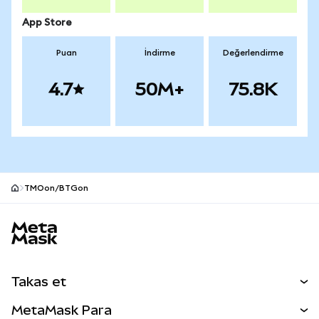
App Store
Puan
İndirme
Değerlendirme
4.7
50M+
75.8K
TMOon/BTGon
MetaMask site alt bilgisi
Takas et
Takas İşlemleri
MetaMask Para