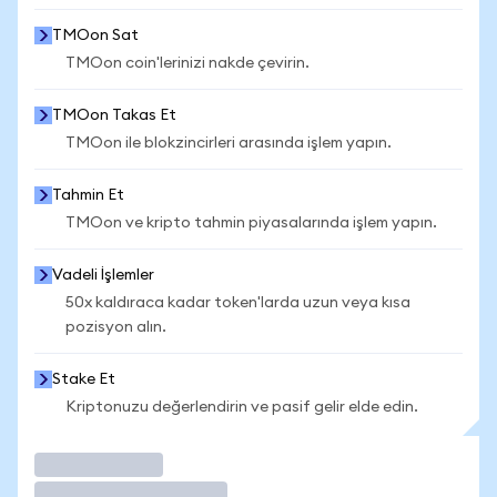
TMOon Sat
TMOon coin'lerinizi nakde çevirin.
TMOon Takas Et
TMOon ile blokzincirleri arasında işlem yapın.
Tahmin Et
TMOon ve kripto tahmin piyasalarında işlem yapın.
Vadeli İşlemler
50x kaldıraca kadar token'larda uzun veya kısa
pozisyon alın.
Stake Et
Kriptonuzu değerlendirin ve pasif gelir elde edin.
İşlem Yap