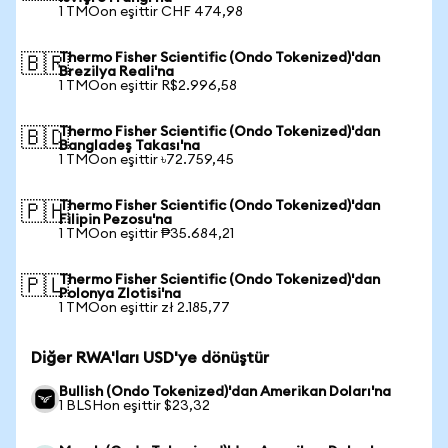
1 TMOon eşittir CHF 474,98
Thermo Fisher Scientific (Ondo Tokenized)'dan
🇧🇷
Brezilya Reali'na
1 TMOon eşittir R$2.996,58
Thermo Fisher Scientific (Ondo Tokenized)'dan
🇧🇩
Bangladeş Takası'na
1 TMOon eşittir ৳72.759,45
Thermo Fisher Scientific (Ondo Tokenized)'dan
🇵🇭
Filipin Pezosu'na
1 TMOon eşittir ₱35.684,21
Thermo Fisher Scientific (Ondo Tokenized)'dan
🇵🇱
Polonya Zlotisi'na
1 TMOon eşittir zł 2.185,77
Diğer RWA'ları USD'ye dönüştür
Bullish (Ondo Tokenized)'dan Amerikan Doları'na
1 BLSHon eşittir $23,32