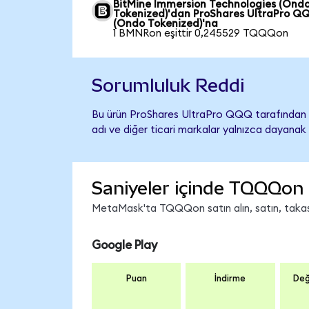
BitMine Immersion Technologies (Ond
Tokenized)'dan ProShares UltraPro Q
(Ondo Tokenized)'na
1 BMNRon eşittir 0,245529 TQQQon
Sorumluluk Reddi
Bu ürün ProShares UltraPro QQQ tarafından ih
adı ve diğer ticari markalar yalnızca dayanak 
Saniyeler içinde TQQQon 
MetaMask'ta TQQQon satın alın, satın, takas e
Google Play
Puan
İndirme
Değ