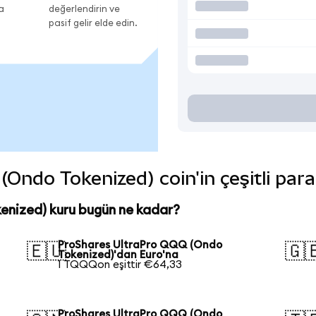
a
değerlendirin ve
pasif gelir elde edin.
Ondo Tokenized) coin'in çeşitli para
nized) kuru bugün ne kadar?
ProShares UltraPro QQQ (Ondo
🇪🇺
🇬
Tokenized)'dan Euro'na
1 TQQQon eşittir €64,33
ProShares UltraPro QQQ (Ondo