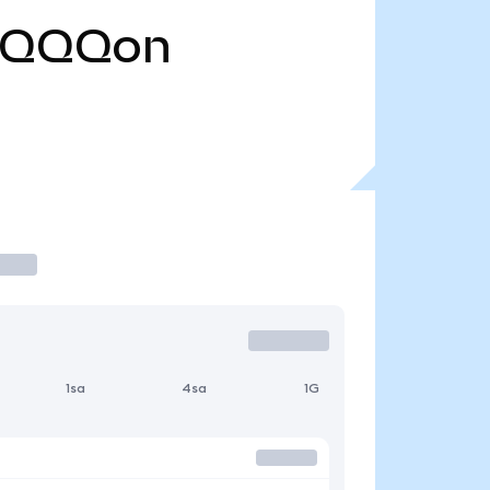
TQQQon
1sa
4sa
1G