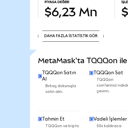
PIYASA DEĞERI
İŞL
$6,23 Mn
$
DAHA FAZLA İSTATİSTİK GÖR
DAHA FAZLA İSTATİSTİK GÖR
MetaMask'ta TQQQon ile n
TQQQon Satın
TQQQon Sat
Al
TQQQon
coin'lerinizi nakd
Birkaç dokunuşla
çevirin.
satın alın.
Tahmin Et
Vadeli İşlemler
TQQQon ve kripto
50x kaldıraca