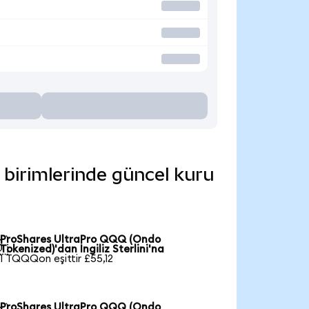
 birimlerinde güncel kuru
ProShares UltraPro QQQ (Ondo

Tokenized)'dan İngiliz Sterlini'na
1 TQQQon eşittir £55,12
ProShares UltraPro QQQ (Ondo