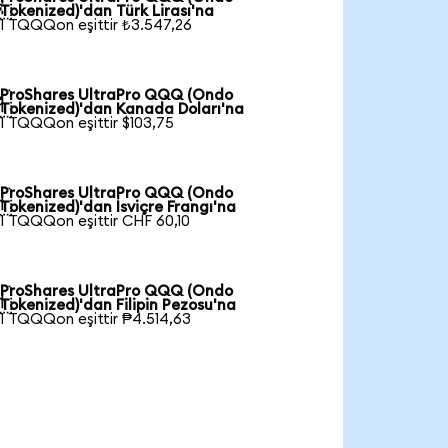

Tokenized)'dan Türk Lirası'na
1 TQQQon eşittir ₺3.547,26
ProShares UltraPro QQQ (Ondo

Tokenized)'dan Kanada Doları'na
1 TQQQon eşittir $103,75
ProShares UltraPro QQQ (Ondo

Tokenized)'dan İsviçre Frangı'na
1 TQQQon eşittir CHF 60,10
ProShares UltraPro QQQ (Ondo

Tokenized)'dan Filipin Pezosu'na
1 TQQQon eşittir ₱4.514,63