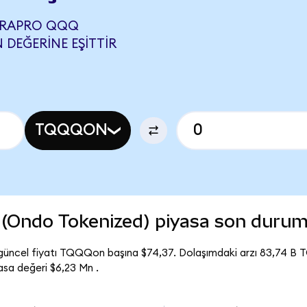
TRAPRO QQQ
 DEĞERINE EŞITTIR
TQQQON
(Ondo Tokenized) piyasa son duru
üncel fiyatı TQQQon başına $74,37. Dolaşımdaki arzı 83,74 B
sa değeri $6,23 Mn .