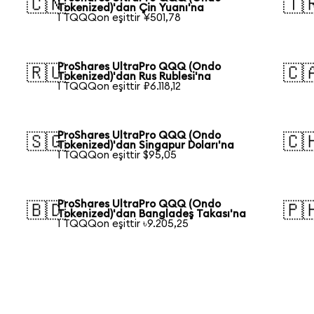
🇨🇳
🇹
Tokenized)'dan Çin Yuanı'na
1 TQQQon eşittir ¥501,78
ProShares UltraPro QQQ (Ondo
🇷🇺
🇨
Tokenized)'dan Rus Rublesi'na
1 TQQQon eşittir ₽6.118,12
ProShares UltraPro QQQ (Ondo
🇸🇬
🇨
Tokenized)'dan Singapur Doları'na
1 TQQQon eşittir $95,05
ProShares UltraPro QQQ (Ondo
🇧🇩
🇵
Tokenized)'dan Bangladeş Takası'na
1 TQQQon eşittir ৳9.205,25