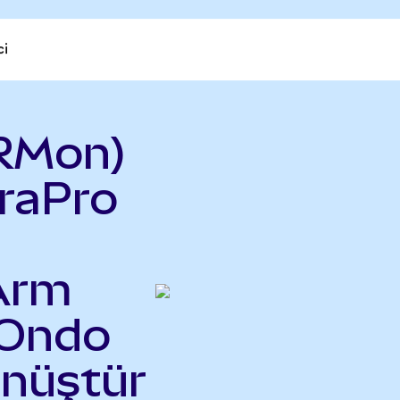
ci
RMon)
raPro
 Arm
(Ondo
önüştür