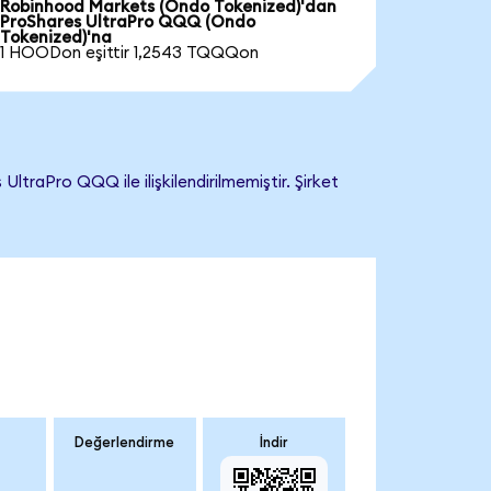
Robinhood Markets (Ondo Tokenized)'dan
ProShares UltraPro QQQ (Ondo
Tokenized)'na
1 HOODon eşittir 1,2543 TQQQon
raPro QQQ ile ilişkilendirilmemiştir. Şirket
Değerlendirme
İndir