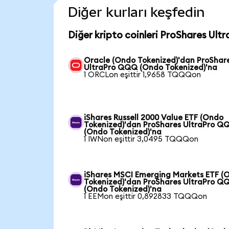
Diğer kurları keşfedin
Diğer kripto coinleri ProShares Ul
Oracle (Ondo Tokenized)'dan ProShar
UltraPro QQQ (Ondo Tokenized)'na
1 ORCLon eşittir 1,9658 TQQQon
iShares Russell 2000 Value ETF (Ondo
Tokenized)'dan ProShares UltraPro Q
(Ondo Tokenized)'na
1 IWNon eşittir 3,0495 TQQQon
iShares MSCI Emerging Markets ETF (
Tokenized)'dan ProShares UltraPro Q
(Ondo Tokenized)'na
1 EEMon eşittir 0,892833 TQQQon