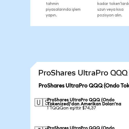
tahmin
kadar token'lard
piyasalarında işlem
uzun veya kısa
yapın.
pozisyon alın.
ProShares UltraPro QQQ (
ProShares UltraPro QQQ (Ondo Toke
ProShares UltraPro QQQ (Ondo
🇺🇸
Tokenized)'dan Amerikan Doları'na
1 TQQQon eşittir $74,37
ProShares UltraPro QQQ (Ondo