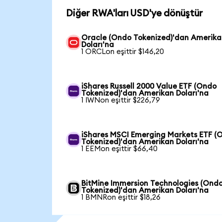
Diğer RWA'ları USD'ye dönüştür
Oracle (Ondo Tokenized)'dan Amerik
Doları'na
1 ORCLon eşittir $146,20
iShares Russell 2000 Value ETF (Ondo
Tokenized)'dan Amerikan Doları'na
1 IWNon eşittir $226,79
iShares MSCI Emerging Markets ETF (
Tokenized)'dan Amerikan Doları'na
1 EEMon eşittir $66,40
BitMine Immersion Technologies (Ond
Tokenized)'dan Amerikan Doları'na
1 BMNRon eşittir $18,26