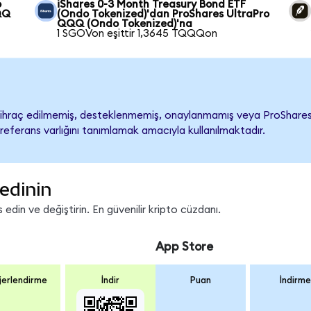
o
iShares 0-3 Month Treasury Bond ETF
QQ
(Ondo Tokenized)'dan ProShares UltraPro
QQQ (Ondo Tokenized)'na
1 SGOVon eşittir 1,3645 TQQQon
raç edilmemiş, desteklenmemiş, onaylanmamış veya ProShares Ult
referans varlığını tanımlamak amacıyla kullanılmaktadır.
edinin
din ve değiştirin. En güvenilir kripto cüzdanı.
App Store
erlendirme
İndir
Puan
İndirme