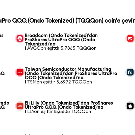
traPro QQQ (Ondo Tokenized) (TQQQon) coin'e çevir
es
Broadcom (Ondo Tokenized)'dan
ProShares UltraPro QQQ (Ondo
Tokenized)'na
1 AVGOon eşittir 5,7365 TQQQon
Taiwan Semiconductor Manufacturing
QQ
(Ondo Tokenized)'dan ProShares UltraPro
QQQ (Ondo Tokenized)'na
1 TSMon eşittir 5,6972 TQQQon
Ondo
Eli Lilly (Ondo Tokenized)'dan ProShares
QQ
UltraPro QQQ (Ondo Tokenized)'na
1 LLYon eşittir 15,8608 TQQQon