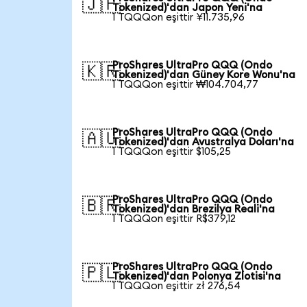
🇯🇵
Tokenized)'dan Japon Yeni'na
1 TQQQon eşittir ¥11.735,96
ProShares UltraPro QQQ (Ondo
🇰🇷
Tokenized)'dan Güney Kore Wonu'na
1 TQQQon eşittir ₩104.704,77
ProShares UltraPro QQQ (Ondo
🇦🇺
Tokenized)'dan Avustralya Doları'na
1 TQQQon eşittir $105,25
ProShares UltraPro QQQ (Ondo
🇧🇷
Tokenized)'dan Brezilya Reali'na
1 TQQQon eşittir R$379,12
ProShares UltraPro QQQ (Ondo
🇵🇱
Tokenized)'dan Polonya Zlotisi'na
1 TQQQon eşittir zł 276,54