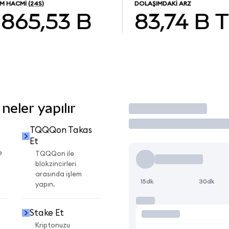
EM HACMI
(24S)
DOLAŞIMDAKI ARZ
865,53 B
83,74 B
eler yapılır
İşlem Yap
TQQQon Takas
Et
e
TQQQon ile
blokzincirleri
arasında işlem
15dk
30dk
yapın.
Stake Et
Kriptonuzu