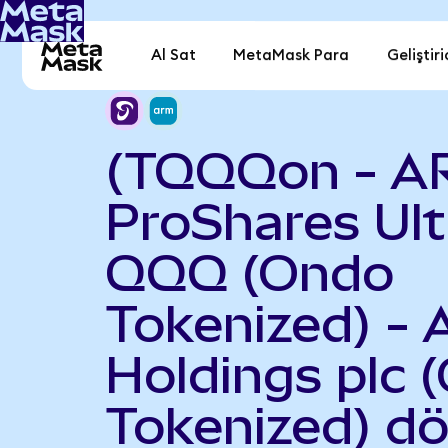
Al Sat
MetaMask Para
Geliştiri
(TQQQon - A
ProShares Ult
QQQ (Ondo
Tokenized) -
Holdings plc 
Tokenized) d