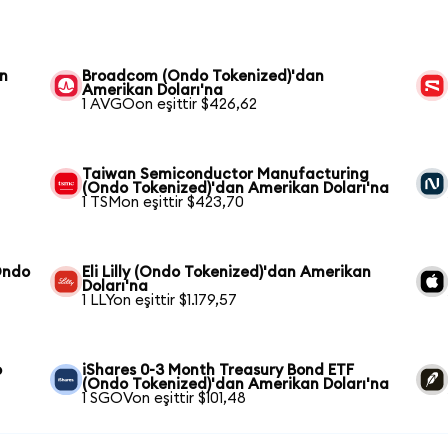
an
Broadcom (Ondo Tokenized)'dan
Amerikan Doları'na
1 AVGOon eşittir $426,62
Taiwan Semiconductor Manufacturing
(Ondo Tokenized)'dan Amerikan Doları'na
1 TSMon eşittir $423,70
Ondo
Eli Lilly (Ondo Tokenized)'dan Amerikan
Doları'na
1 LLYon eşittir $1.179,57
o
iShares 0-3 Month Treasury Bond ETF
(Ondo Tokenized)'dan Amerikan Doları'na
1 SGOVon eşittir $101,48