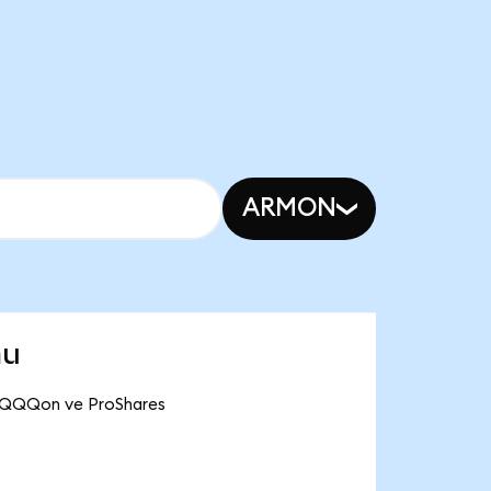
ARMON
mu
 TQQQon ve ProShares