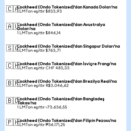
Lockheed (Ondo Tokenized)'dan Kanada Doları'na
🇨🇦
1 LMTon eşittir $833,93
Lockheed (Ondo Tokenized)'dan Avustralya
🇦🇺
Doları'na
1 LMTon eşittir $846,14
Lockheed (Ondo Tokenized)'dan Singapur Doları'na
🇸🇬
1 LMTon eşittir $763,71
Lockheed (Ondo Tokenized)'dan İsviçre Frangı'na
🇨🇭
1 LMTon eşittir CHF 483,33
Lockheed (Ondo Tokenized)'dan Brezilya Reali'na
🇧🇷
1 LMTon eşittir R$3.046,62
Lockheed (Ondo Tokenized)'dan Bangladeş
🇧🇩
Takası'na
1 LMTon eşittir ৳73.636,55
Lockheed (Ondo Tokenized)'dan Filipin Pezosu'na
🇵🇭
1 LMTon eşittir ₱36.171,25