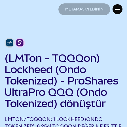
METAMASK'I EDİNİN
METAMASK'I EDİNİN
(LMTon - TQQQon)
Lockheed (Ondo
Tokenized) - ProShares
UltraPro QQQ (Ondo
Tokenized) dönüştür
LMTON/TQQQON: 1 LOCKHEED (ONDO
TOKENIZED), 8,2561 TQQQON DEĞERINE EŞITTIR