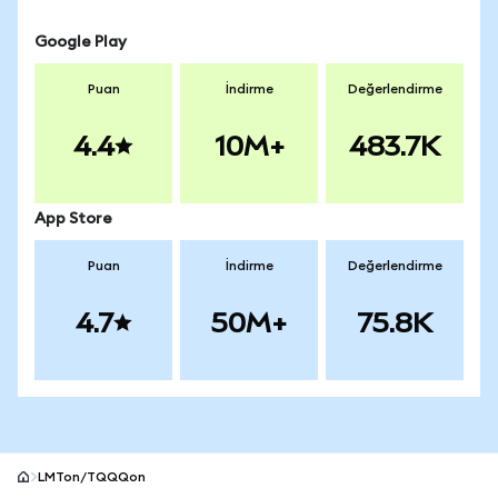
Google Play
Puan
İndirme
Değerlendirme
4.4
10M+
483.7K
App Store
Puan
İndirme
Değerlendirme
4.7
50M+
75.8K
LMTon/TQQQon