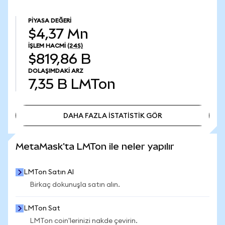
PIYASA DEĞERI
$4,37 Mn
İŞLEM HACMI
(24S)
$819,86 B
DOLAŞIMDAKI ARZ
7,35 B
LMTon
DAHA FAZLA İSTATİSTİK GÖR
DAHA FAZLA İSTATİSTİK GÖR
MetaMask'ta LMTon ile neler yapılır
LMTon Satın Al
Birkaç dokunuşla satın alın.
LMTon Sat
LMTon coin'lerinizi nakde çevirin.