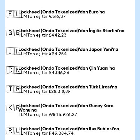
Lockheed (Ondo Tokenized)'dan Euro'na
🇪🇺
1 LMTon eşittir €516,37
Lockheed (Ondo Tokenized)'dan İngiliz Sterlini'na
🇬🇧
1 LMTon eşittir £442,23
Lockheed (Ondo Tokenized)'dan Japon Yeni'na
🇯🇵
1 LMTon eşittir ¥94.254
Lockheed (Ondo Tokenized)'dan Çin Yuanı'na
🇨🇳
1 LMTon eşittir ¥4.016,26
Lockheed (Ondo Tokenized)'dan Türk Lirası'na
🇹🇷
1 LMTon eşittir ₺28.318,89
Lockheed (Ondo Tokenized)'dan Güney Kore
🇰🇷
Wonu'na
1 LMTon eşittir ₩846.926,27
Lockheed (Ondo Tokenized)'dan Rus Rublesi'na
🇷🇺
1 LMTon eşittir ₽49.384,74