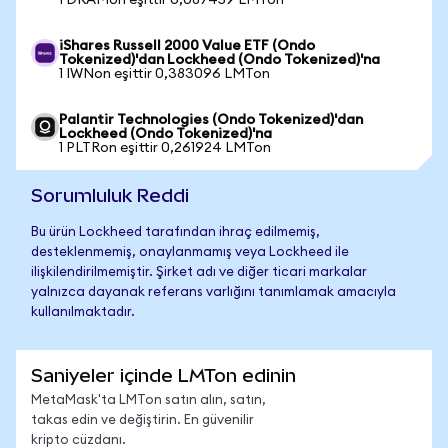
1 DRAMon eşittir 0,087459 LMTon
iShares Russell 2000 Value ETF (Ondo
Tokenized)'dan Lockheed (Ondo Tokenized)'na
1 IWNon eşittir 0,383096 LMTon
Palantir Technologies (Ondo Tokenized)'dan
Lockheed (Ondo Tokenized)'na
1 PLTRon eşittir 0,261924 LMTon
Sorumluluk Reddi
Bu ürün Lockheed tarafından ihraç edilmemiş,
desteklenmemiş, onaylanmamış veya Lockheed ile
ilişkilendirilmemiştir. Şirket adı ve diğer ticari markalar
yalnızca dayanak referans varlığını tanımlamak amacıyla
kullanılmaktadır.
Saniyeler içinde LMTon edinin
MetaMask'ta LMTon satın alın, satın,
takas edin ve değiştirin. En güvenilir
kripto cüzdanı.