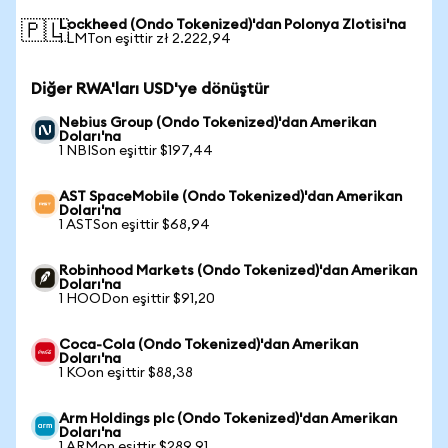
Lockheed (Ondo Tokenized)'dan Polonya Zlotisi'na
🇵🇱
1 LMTon eşittir zł 2.222,94
Diğer RWA'ları USD'ye dönüştür
Nebius Group (Ondo Tokenized)'dan Amerikan
Doları'na
1 NBISon eşittir $197,44
AST SpaceMobile (Ondo Tokenized)'dan Amerikan
Doları'na
1 ASTSon eşittir $68,94
Robinhood Markets (Ondo Tokenized)'dan Amerikan
Doları'na
1 HOODon eşittir $91,20
Coca-Cola (Ondo Tokenized)'dan Amerikan
Doları'na
1 KOon eşittir $88,38
Arm Holdings plc (Ondo Tokenized)'dan Amerikan
Doları'na
1 ARMon eşittir $289,91