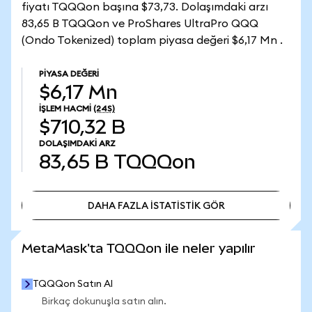
fiyatı TQQQon başına $73,73. Dolaşımdaki arzı
83,65 B TQQQon ve ProShares UltraPro QQQ
(Ondo Tokenized) toplam piyasa değeri $6,17 Mn .
PIYASA DEĞERI
$6,17 Mn
İŞLEM HACMI
(24S)
$710,32 B
DOLAŞIMDAKI ARZ
83,65 B
TQQQon
DAHA FAZLA İSTATİSTİK GÖR
DAHA FAZLA İSTATİSTİK GÖR
MetaMask'ta TQQQon ile neler yapılır
TQQQon Satın Al
Birkaç dokunuşla satın alın.