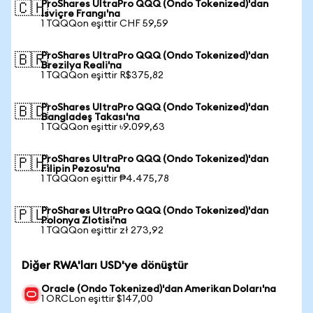
ProShares UltraPro QQQ (Ondo Tokenized)'dan
🇨🇭
İsviçre Frangı'na
1 TQQQon eşittir CHF 59,59
ProShares UltraPro QQQ (Ondo Tokenized)'dan
🇧🇷
Brezilya Reali'na
1 TQQQon eşittir R$375,82
ProShares UltraPro QQQ (Ondo Tokenized)'dan
🇧🇩
Bangladeş Takası'na
1 TQQQon eşittir ৳9.099,63
ProShares UltraPro QQQ (Ondo Tokenized)'dan
🇵🇭
Filipin Pezosu'na
1 TQQQon eşittir ₱4.475,78
ProShares UltraPro QQQ (Ondo Tokenized)'dan
🇵🇱
Polonya Zlotisi'na
1 TQQQon eşittir zł 273,92
Diğer RWA'ları USD'ye dönüştür
Oracle (Ondo Tokenized)'dan Amerikan Doları'na
1 ORCLon eşittir $147,00