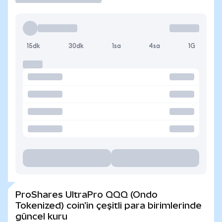
15dk
30dk
1sa
4sa
1G
ProShares UltraPro QQQ (Ondo
Tokenized) coin'in çeşitli para birimlerinde
güncel kuru