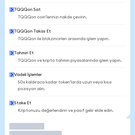
TQQQon Sat
TQQQon coin'lerinizi nakde çevirin.
TQQQon Takas Et
TQQQon ile blokzincirleri arasında işlem yapın.
Tahmin Et
TQQQon ve kripto tahmin piyasalarında işlem yapın.
Vadeli İşlemler
50x kaldıraca kadar token'larda uzun veya kısa
pozisyon alın.
Stake Et
Kriptonuzu değerlendirin ve pasif gelir elde edin.
İşlem Yap