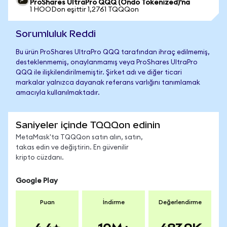
ProShares UltraPro QQQ (Ondo Tokenized)'na
1 HOODon eşittir 1,2761 TQQQon
Sorumluluk Reddi
Bu ürün ProShares UltraPro QQQ tarafından ihraç edilmemiş,
desteklenmemiş, onaylanmamış veya ProShares UltraPro
QQQ ile ilişkilendirilmemiştir. Şirket adı ve diğer ticari
markalar yalnızca dayanak referans varlığını tanımlamak
amacıyla kullanılmaktadır.
Saniyeler içinde TQQQon edinin
MetaMask'ta TQQQon satın alın, satın,
takas edin ve değiştirin. En güvenilir
kripto cüzdanı.
Google Play
Puan
İndirme
Değerlendirme