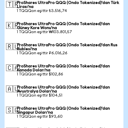
ProShares UltraPro QQQ (Ondo Tokenized)'dan Türk
🇹🇷
Lirası'na
1 TQQQon eşittir ₺3.516,74
ProShares UltraPro QQQ (Ondo Tokenized)'dan
🇰🇷
Güney Kore Wonu'na
1 TQQQon eşittir ₩103.801,57
ProShares UltraPro QQQ (Ondo Tokenized)'dan Rus
🇷🇺
Rublesi'na
1 TQQQon eşittir ₽6.016,26
ProShares UltraPro QQQ (Ondo Tokenized)'dan
🇨🇦
Kanada Doları'na
1 TQQQon eşittir $102,86
ProShares UltraPro QQQ (Ondo Tokenized)'dan
🇦🇺
Avustralya Doları'na
1 TQQQon eşittir $104,51
ProShares UltraPro QQQ (Ondo Tokenized)'dan
🇸🇬
Singapur Doları'na
1 TQQQon eşittir $93,60