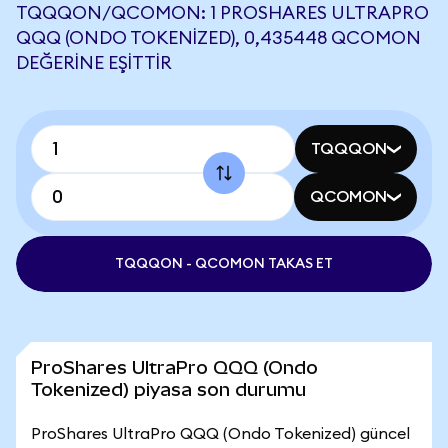
TQQQON/QCOMON: 1 PROSHARES ULTRAPRO
QQQ (ONDO TOKENIZED), 0,435448 QCOMON
DEĞERINE EŞITTIR
TQQQON
QCOMON
TQQQON - QCOMON TAKAS ET
ProShares UltraPro QQQ (Ondo
Tokenized) piyasa son durumu
ProShares UltraPro QQQ (Ondo Tokenized) güncel