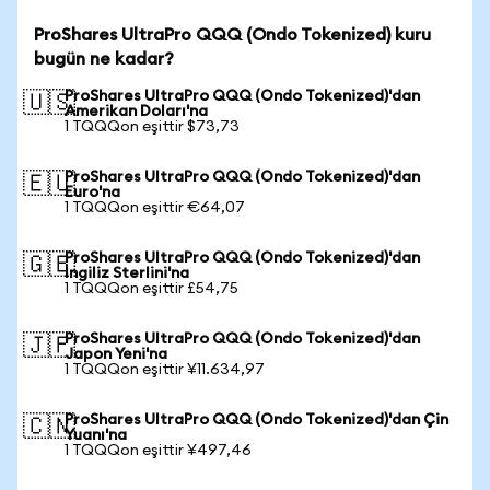
ProShares UltraPro QQQ (Ondo Tokenized) kuru
bugün ne kadar?
ProShares UltraPro QQQ (Ondo Tokenized)'dan
🇺🇸
Amerikan Doları'na
1 TQQQon eşittir $73,73
ProShares UltraPro QQQ (Ondo Tokenized)'dan
🇪🇺
Euro'na
1 TQQQon eşittir €64,07
ProShares UltraPro QQQ (Ondo Tokenized)'dan
🇬🇧
İngiliz Sterlini'na
1 TQQQon eşittir £54,75
ProShares UltraPro QQQ (Ondo Tokenized)'dan
🇯🇵
Japon Yeni'na
1 TQQQon eşittir ¥11.634,97
ProShares UltraPro QQQ (Ondo Tokenized)'dan Çin
🇨🇳
Yuanı'na
1 TQQQon eşittir ¥497,46