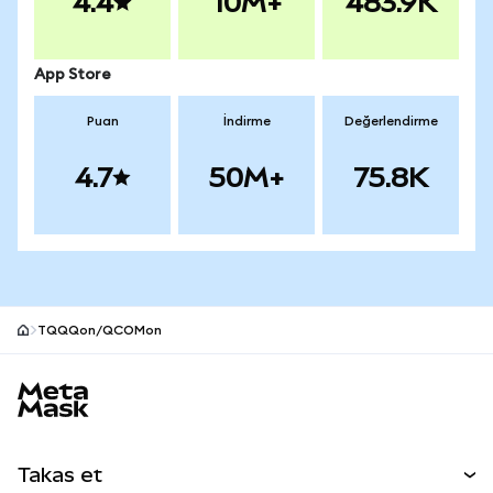
4.4
10M+
483.9K
App Store
Puan
İndirme
Değerlendirme
4.7
50M+
75.8K
TQQQon/QCOMon
MetaMask site alt bilgisi
Takas et