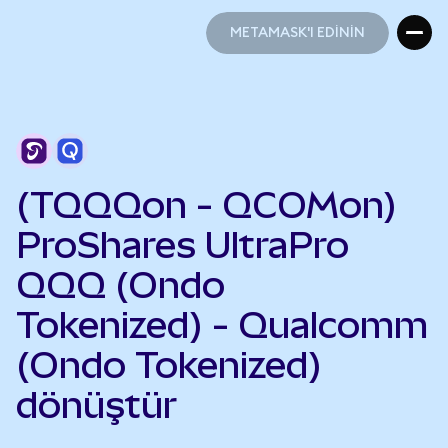
METAMASK'I EDİNİN
METAMASK'I EDİNİN
(TQQQon - QCOMon)
ProShares UltraPro
QQQ (Ondo
Tokenized) - Qualcomm
(Ondo Tokenized)
dönüştür