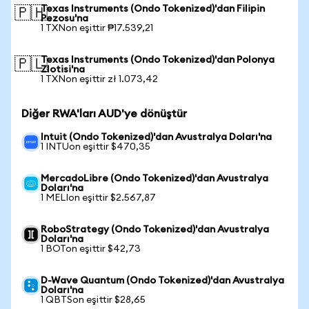
Texas Instruments (Ondo Tokenized)'dan Filipin
🇵🇭
Pezosu'na
1 TXNon eşittir ₱17.539,21
Texas Instruments (Ondo Tokenized)'dan Polonya
🇵🇱
Zlotisi'na
1 TXNon eşittir zł 1.073,42
Diğer RWA'ları AUD'ye dönüştür
Intuit (Ondo Tokenized)'dan Avustralya Doları'na
1 INTUon eşittir $470,35
MercadoLibre (Ondo Tokenized)'dan Avustralya
Doları'na
1 MELIon eşittir $2.567,87
RoboStrategy (Ondo Tokenized)'dan Avustralya
Doları'na
1 BOTon eşittir $42,73
D-Wave Quantum (Ondo Tokenized)'dan Avustralya
Doları'na
1 QBTSon eşittir $28,65