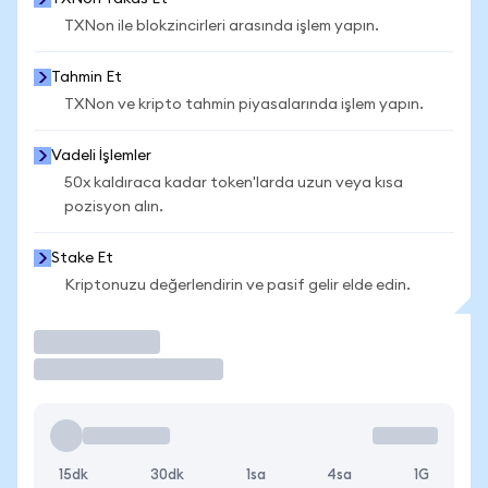
TXNon ile blokzincirleri arasında işlem yapın.
Tahmin Et
TXNon ve kripto tahmin piyasalarında işlem yapın.
Vadeli İşlemler
50x kaldıraca kadar token'larda uzun veya kısa
pozisyon alın.
Stake Et
Kriptonuzu değerlendirin ve pasif gelir elde edin.
İşlem Yap
15dk
30dk
1sa
4sa
1G