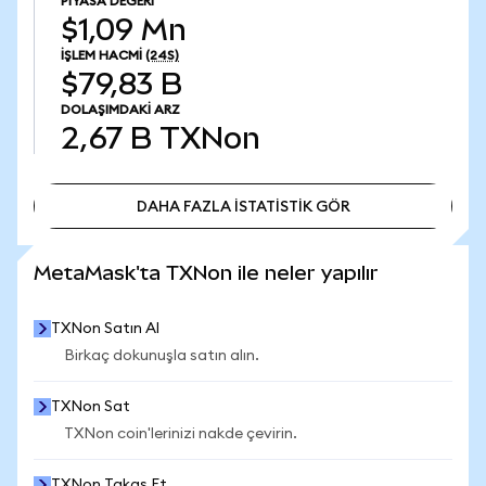
PIYASA DEĞERI
$1,09 Mn
İŞLEM HACMI
(24S)
$79,83 B
DOLAŞIMDAKI ARZ
2,67 B
TXNon
DAHA FAZLA İSTATİSTİK GÖR
DAHA FAZLA İSTATİSTİK GÖR
MetaMask'ta TXNon ile neler yapılır
TXNon Satın Al
Birkaç dokunuşla satın alın.
TXNon Sat
TXNon coin'lerinizi nakde çevirin.
TXNon Takas Et