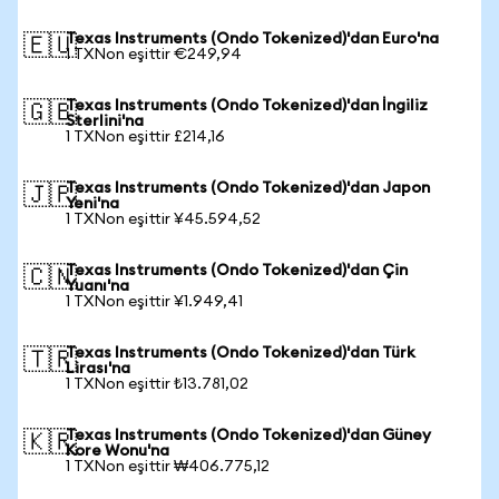
Texas Instruments (Ondo Tokenized)'dan Euro'na
🇪🇺
1 TXNon eşittir €249,94
Texas Instruments (Ondo Tokenized)'dan İngiliz
🇬🇧
Sterlini'na
1 TXNon eşittir £214,16
Texas Instruments (Ondo Tokenized)'dan Japon
🇯🇵
Yeni'na
1 TXNon eşittir ¥45.594,52
Texas Instruments (Ondo Tokenized)'dan Çin
🇨🇳
Yuanı'na
1 TXNon eşittir ¥1.949,41
Texas Instruments (Ondo Tokenized)'dan Türk
🇹🇷
Lirası'na
1 TXNon eşittir ₺13.781,02
Texas Instruments (Ondo Tokenized)'dan Güney
🇰🇷
Kore Wonu'na
1 TXNon eşittir ₩406.775,12