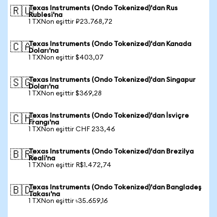
Texas Instruments (Ondo Tokenized)'dan Rus
🇷🇺
Rublesi'na
1 TXNon eşittir ₽23.768,72
Texas Instruments (Ondo Tokenized)'dan Kanada
🇨🇦
Doları'na
1 TXNon eşittir $403,07
Texas Instruments (Ondo Tokenized)'dan Singapur
🇸🇬
Doları'na
1 TXNon eşittir $369,28
Texas Instruments (Ondo Tokenized)'dan İsviçre
🇨🇭
Frangı'na
1 TXNon eşittir CHF 233,46
Texas Instruments (Ondo Tokenized)'dan Brezilya
🇧🇷
Reali'na
1 TXNon eşittir R$1.472,74
Texas Instruments (Ondo Tokenized)'dan Bangladeş
🇧🇩
Takası'na
1 TXNon eşittir ৳35.659,16