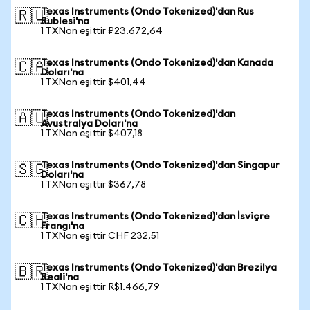
Texas Instruments (Ondo Tokenized)'dan Rus
🇷🇺
Rublesi'na
1 TXNon eşittir ₽23.672,64
Texas Instruments (Ondo Tokenized)'dan Kanada
🇨🇦
Doları'na
1 TXNon eşittir $401,44
Texas Instruments (Ondo Tokenized)'dan
🇦🇺
Avustralya Doları'na
1 TXNon eşittir $407,18
Texas Instruments (Ondo Tokenized)'dan Singapur
🇸🇬
Doları'na
1 TXNon eşittir $367,78
Texas Instruments (Ondo Tokenized)'dan İsviçre
🇨🇭
Frangı'na
1 TXNon eşittir CHF 232,51
Texas Instruments (Ondo Tokenized)'dan Brezilya
🇧🇷
Reali'na
1 TXNon eşittir R$1.466,79