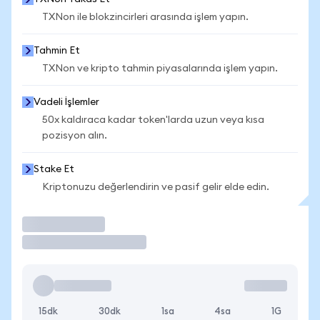
TXNon ile blokzincirleri arasında işlem yapın.
Tahmin Et
TXNon ve kripto tahmin piyasalarında işlem yapın.
Vadeli İşlemler
50x kaldıraca kadar token'larda uzun veya kısa
pozisyon alın.
Stake Et
Kriptonuzu değerlendirin ve pasif gelir elde edin.
İşlem Yap
15dk
30dk
1sa
4sa
1G