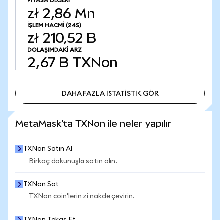
PIYASA DEĞERI
zł 2,86 Mn
İŞLEM HACMI
(24S)
zł 210,52 B
DOLAŞIMDAKI ARZ
2,67 B
TXNon
DAHA FAZLA İSTATİSTİK GÖR
DAHA FAZLA İSTATİSTİK GÖR
MetaMask'ta TXNon ile neler yapılır
TXNon Satın Al
Birkaç dokunuşla satın alın.
TXNon Sat
TXNon coin'lerinizi nakde çevirin.
TXNon Takas Et