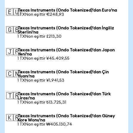
Texas Instruments (Ondo Tokenized)'dan Euro'na
🇪🇺
1 TXNon eşittir €248,93
Texas Instruments (Ondo Tokenized)'dan İngiliz
🇬🇧
Sterlini'na
1 TXNon eşittir £213,30
Texas Instruments (Ondo Tokenized)'dan Japon
🇯🇵
Yeni'na
1 TXNon eşittir ¥45.409,55
Texas Instruments (Ondo Tokenized)'dan Çin
🇨🇳
Yuanı'na
1 TXNon eşittir ¥1.941,53
Texas Instruments (Ondo Tokenized)'dan Türk
🇹🇷
Lirası'na
1 TXNon eşittir ₺13.725,31
Texas Instruments (Ondo Tokenized)'dan Güney
🇰🇷
Kore Wonu'na
1 TXNon eşittir ₩405.130,74