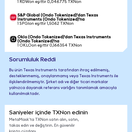
1 RDWon eşittir 0,046775 TXNon
S&P Global (Ondo Tokenized)'dan Texas
Instruments (Ondo Tokenized)'na
1 SPGIon eşittir 1,5062 TXNon
Oklo (Ondo Tokenized)'dan Texas Instruments
(Ondo Tokenized)'na
1 OKLOon eşittir 0,166354 TXNon
Sorumluluk Reddi
Bu ürün Texas Instruments tarafından ihraç edilmemiş,
desteklenmemiş, onaylanmamış veya Texas Instruments ile
ilişkilendirilmemiştir. Şirket adı ve diğer ticari markalar
yalnızca dayanak referans varlığını tanımlamak amacıyla
kullanılmaktadır.
Saniyeler içinde TXNon edinin
MetaMask'ta TXNon satın alın, satın,
takas edin ve değiştirin. En güvenilir
kripto cüzdanı.