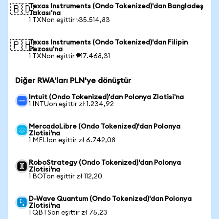
Texas Instruments (Ondo Tokenized)'dan Bangladeş
🇧🇩
Takası'na
1 TXNon eşittir ৳35.514,83
Texas Instruments (Ondo Tokenized)'dan Filipin
🇵🇭
Pezosu'na
1 TXNon eşittir ₱17.468,31
Diğer RWA'ları PLN'ye dönüştür
Intuit (Ondo Tokenized)'dan Polonya Zlotisi'na
1 INTUon eşittir zł 1.234,92
MercadoLibre (Ondo Tokenized)'dan Polonya
Zlotisi'na
1 MELIon eşittir zł 6.742,08
RoboStrategy (Ondo Tokenized)'dan Polonya
Zlotisi'na
1 BOTon eşittir zł 112,20
D-Wave Quantum (Ondo Tokenized)'dan Polonya
Zlotisi'na
1 QBTSon eşittir zł 75,23