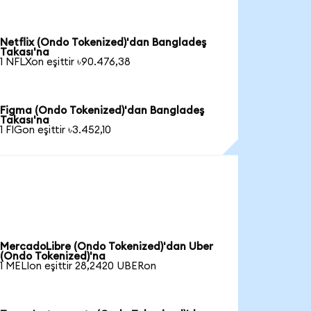
Netflix (Ondo Tokenized)'dan Bangladeş
Takası'na
1 NFLXon eşittir ৳90.476,38
Figma (Ondo Tokenized)'dan Bangladeş
Takası'na
1 FIGon eşittir ৳3.452,10
MercadoLibre (Ondo Tokenized)'dan Uber
(Ondo Tokenized)'na
1 MELIon eşittir 28,2420 UBERon