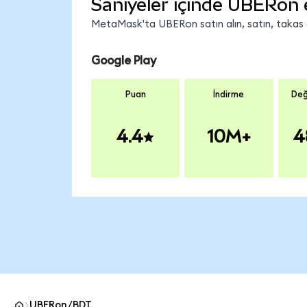
Saniyeler içinde UBERon 
MetaMask'ta UBERon satın alın, satın, takas ed
Google Play
Puan
İndirme
Değ
4.4
10M+
4
UBERon/BDT