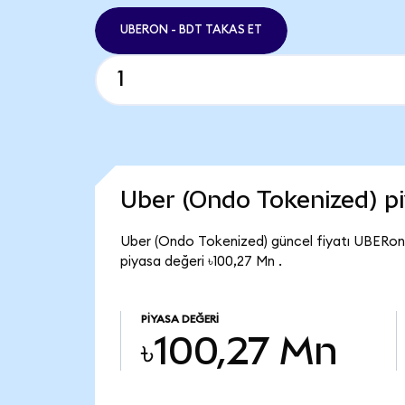
UBERON - BDT TAKAS ET
Uber (Ondo Tokenized) p
Uber (Ondo Tokenized) güncel fiyatı UBERon 
piyasa değeri ৳100,27 Mn .
PIYASA DEĞERI
৳100,27 Mn