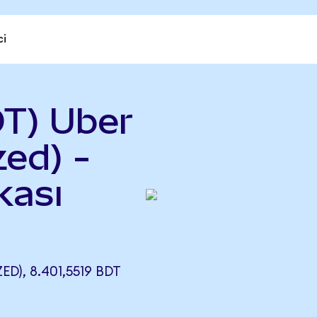
ci
T) Uber
ed) -
kası
), 8.401,5519 BDT