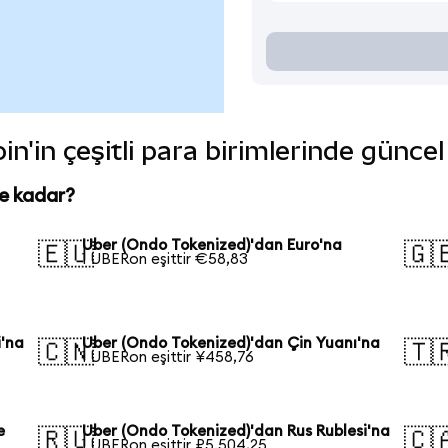
n'in çeşitli para birimlerinde güncel
ne kadar?
Uber (Ondo Tokenized)'dan Euro'na
🇪🇺
🇬
1 UBERon eşittir €58,83
i'na
Uber (Ondo Tokenized)'dan Çin Yuanı'na
🇨🇳
🇹
1 UBERon eşittir ¥458,76
e
Uber (Ondo Tokenized)'dan Rus Rublesi'na
🇷🇺
🇨
1 UBERon eşittir ₽5.504,25