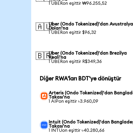
1 UBERon eşittir ₩96.255,52
Uber (Ondo Tokenized)'dan Avustraly
🇦🇺
Doları'na
1 UBERon eşittir $96,32
Uber (Ondo Tokenized)'dan Brezilya
🇧🇷
Reali'na
1 UBERon eşittir R$349,36
Diğer RWA'ları BDT'ye dönüştür
Arteris (Ondo Tokenized)'dan Banglad
Takası'na
1 AIPon eşittir ৳3.960,09
Intuit (Ondo Tokenized)'dan Banglade
Takası'na
1 INTUon eşittir ৳40.280,66