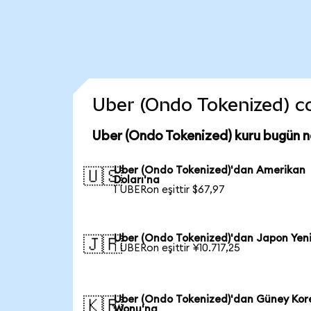
Uber (Ondo Tokenized) coi
Uber (Ondo Tokenized) kuru bugün 
Uber (Ondo Tokenized)'dan Amerikan
🇺🇸
Doları'na
1 UBERon eşittir $67,97
Uber (Ondo Tokenized)'dan Japon Yen
🇯🇵
1 UBERon eşittir ¥10.717,25
Uber (Ondo Tokenized)'dan Güney Kor
🇰🇷
Wonu'na