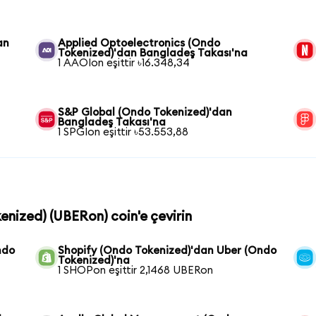
an
Applied Optoelectronics (Ondo
Tokenized)'dan Bangladeş Takası'na
1 AAOIon eşittir ৳16.348,34
S&P Global (Ondo Tokenized)'dan
Bangladeş Takası'na
1 SPGIon eşittir ৳53.553,88
enized) (UBERon) coin'e çevirin
ndo
Shopify (Ondo Tokenized)'dan Uber (Ondo
Tokenized)'na
1 SHOPon eşittir 2,1468 UBERon