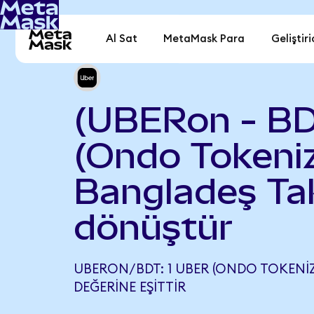
Al Sat
MetaMask Para
Geliştiri
(UBERon - BD
(Ondo Tokeniz
Bangladeş Ta
dönüştür
UBERON/BDT: 1 UBER (ONDO TOKENIZED
DEĞERINE EŞITTIR