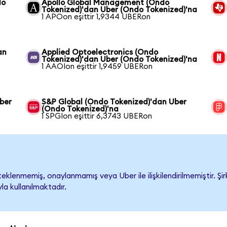
do
Apollo Global Management (Ondo
Tokenized)'dan Uber (Ondo Tokenized)'na
1 APOon eşittir 1,9344 UBERon
an
Applied Optoelectronics (Ondo
Tokenized)'dan Uber (Ondo Tokenized)'na
1 AAOIon eşittir 1,9459 UBERon
ber
S&P Global (Ondo Tokenized)'dan Uber
(Ondo Tokenized)'na
1 SPGIon eşittir 6,3743 UBERon
klenmemiş, onaylanmamış veya Uber ile ilişkilendirilmemiştir. Şirk
a kullanılmaktadır.