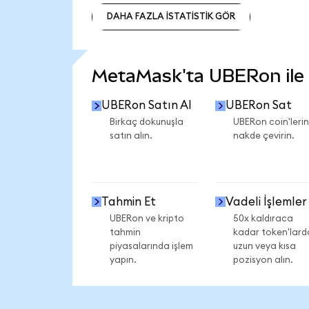
DAHA FAZLA İSTATİSTİK GÖR
DAHA FAZLA İSTATİSTİK GÖR
MetaMask'ta UBERon ile n
UBERon Satın Al
UBERon Sat
Birkaç dokunuşla
UBERon coin'lerin
satın alın.
nakde çevirin.
Tahmin Et
Vadeli İşlemler
UBERon ve kripto
50x kaldıraca
tahmin
kadar token'lard
piyasalarında işlem
uzun veya kısa
yapın.
pozisyon alın.