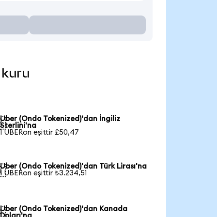
 kuru
Uber (Ondo Tokenized)'dan İngiliz

Sterlini'na
1 UBERon eşittir £50,47
Uber (Ondo Tokenized)'dan Türk Lirası'na

1 UBERon eşittir ₺3.234,51
Uber (Ondo Tokenized)'dan Kanada

Doları'na