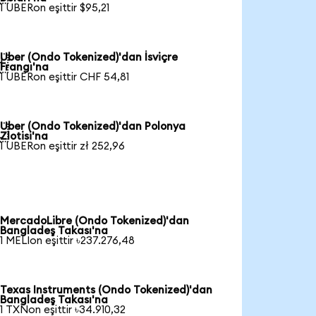
1 UBERon eşittir $95,21
Uber (Ondo Tokenized)'dan İsviçre

Frangı'na
1 UBERon eşittir CHF 54,81
Uber (Ondo Tokenized)'dan Polonya

Zlotisi'na
1 UBERon eşittir zł 252,96
MercadoLibre (Ondo Tokenized)'dan
Bangladeş Takası'na
1 MELIon eşittir ৳237.276,48
Texas Instruments (Ondo Tokenized)'dan
Bangladeş Takası'na
1 TXNon eşittir ৳34.910,32