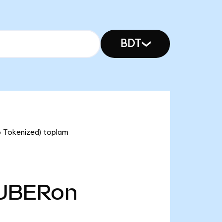
BDT
o Tokenized) toplam
UBERon