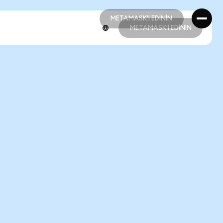
METAMASK'I EDİNİN
METAMASK'I EDİNİN
METAMASK'I EDİNİN
METAMASK'I EDİNİN