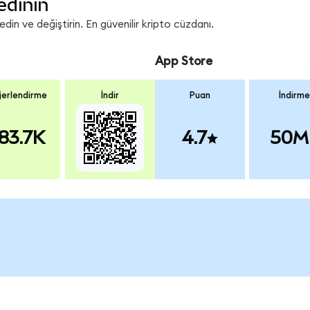
edinin
in ve değiştirin. En güvenilir kripto cüzdanı.
App Store
erlendirme
İndir
Puan
İndirme
83.7K
4.7
50M