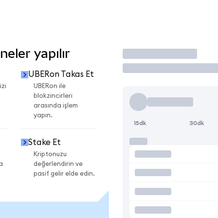
eler yapılır
İşlem Yap
UBERon Takas Et
izi
UBERon ile
blokzincirleri
arasında işlem
yapın.
15dk
30dk
Stake Et
Kriptonuzu
a
değerlendirin ve
pasif gelir elde edin.