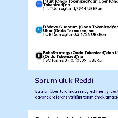
Intuit (Ondo Tokenized)'dan Uber (On
Tokenized)'na
1 INTUon eşittir 4,7944 UBERon
D-Wave Quantum (Ondo Tokenized)'d
Uber (Ondo Tokenized)'na
1 QBTSon eşittir 0,316736 UBERon
RoboStrategy (Ondo Tokenized)'dan U
(Ondo Tokenized)'na
1 BOTon eşittir 0,403091 UBERon
Sorumluluk Reddi
Bu ürün Uber tarafından ihraç edilmemiş, deste
dayanak referans varlığını tanımlamak amacıyl