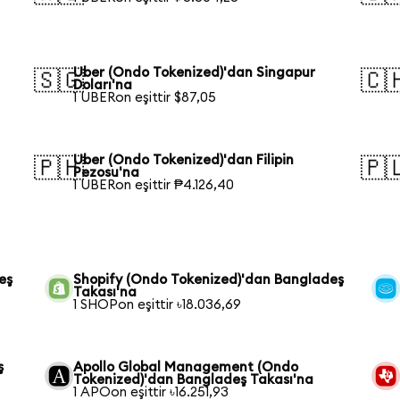
a
Uber (Ondo Tokenized)'dan Singapur
🇸🇬
🇨
Doları'na
1 UBERon eşittir $87,05
Uber (Ondo Tokenized)'dan Filipin
🇵🇭
🇵
Pezosu'na
1 UBERon eşittir ₱4.126,40
eş
Shopify (Ondo Tokenized)'dan Bangladeş
Takası'na
1 SHOPon eşittir ৳18.036,69
ş
Apollo Global Management (Ondo
Tokenized)'dan Bangladeş Takası'na
1 APOon eşittir ৳16.251,93