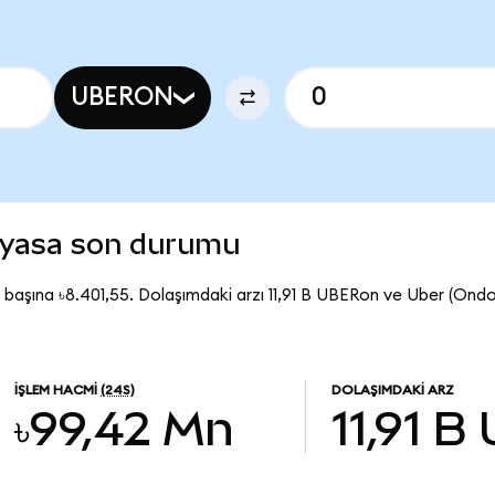
UBERON
iyasa son durumu
başına ৳8.401,55. Dolaşımdaki arzı 11,91 B UBERon ve Uber (Ond
İŞLEM HACMI
(24S)
DOLAŞIMDAKI ARZ
৳99,42 Mn
11,91 B