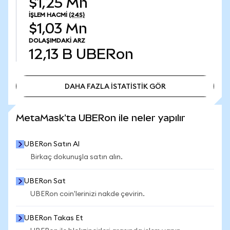
$1,25 Mn
İŞLEM HACMI
(24S)
$1,03 Mn
DOLAŞIMDAKI ARZ
12,13 B
UBERon
DAHA FAZLA İSTATİSTİK GÖR
DAHA FAZLA İSTATİSTİK GÖR
MetaMask'ta UBERon ile neler yapılır
UBERon Satın Al
Birkaç dokunuşla satın alın.
UBERon Sat
UBERon coin'lerinizi nakde çevirin.
UBERon Takas Et