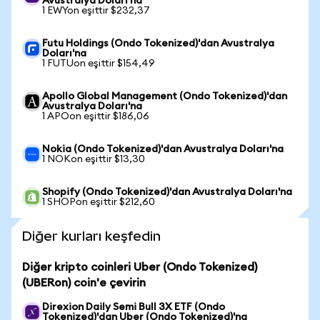
Avustralya Doları'na
1 EWYon eşittir $232,37
Futu Holdings (Ondo Tokenized)'dan Avustralya
Doları'na
1 FUTUon eşittir $154,49
Apollo Global Management (Ondo Tokenized)'dan
Avustralya Doları'na
1 APOon eşittir $186,06
Nokia (Ondo Tokenized)'dan Avustralya Doları'na
1 NOKon eşittir $13,30
Shopify (Ondo Tokenized)'dan Avustralya Doları'na
1 SHOPon eşittir $212,60
Diğer kurları keşfedin
Diğer kripto coinleri Uber (Ondo Tokenized)
(UBERon) coin'e çevirin
Direxion Daily Semi Bull 3X ETF (Ondo
Tokenized)'dan Uber (Ondo Tokenized)'na