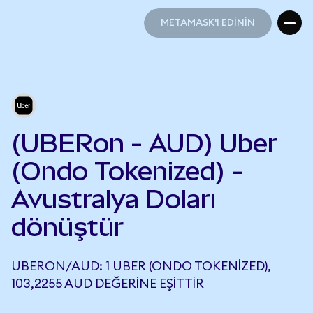
METAMASK'I EDİNİN
METAMASK'I EDİNİN
(UBERon - AUD) Uber
(Ondo Tokenized) -
Avustralya Doları
dönüştür
UBERON/AUD: 1 UBER (ONDO TOKENIZED),
103,2255 AUD DEĞERINE EŞITTIR