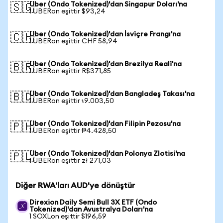
Uber (Ondo Tokenized)'dan Singapur Doları'na
🇸🇬
1 UBERon eşittir $93,24
Uber (Ondo Tokenized)'dan İsviçre Frangı'na
🇨🇭
1 UBERon eşittir CHF 58,94
Uber (Ondo Tokenized)'dan Brezilya Reali'na
🇧🇷
1 UBERon eşittir R$371,85
Uber (Ondo Tokenized)'dan Bangladeş Takası'na
🇧🇩
1 UBERon eşittir ৳9.003,50
Uber (Ondo Tokenized)'dan Filipin Pezosu'na
🇵🇭
1 UBERon eşittir ₱4.428,50
Uber (Ondo Tokenized)'dan Polonya Zlotisi'na
🇵🇱
1 UBERon eşittir zł 271,03
Diğer RWA'ları AUD'ye dönüştür
Direxion Daily Semi Bull 3X ETF (Ondo
Tokenized)'dan Avustralya Doları'na
1 SOXLon eşittir $196,59