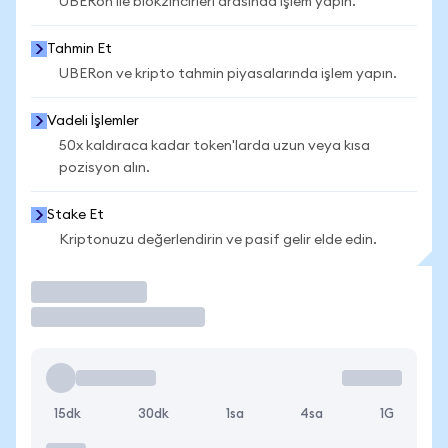
UBERon ile blokzincirleri arasında işlem yapın.
Tahmin Et
UBERon ve kripto tahmin piyasalarında işlem yapın.
Vadeli İşlemler
50x kaldıraca kadar token'larda uzun veya kısa
pozisyon alın.
Stake Et
Kriptonuzu değerlendirin ve pasif gelir elde edin.
İşlem Yap
15dk
30dk
1sa
4sa
1G