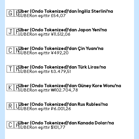
Uber (Ondo Tokenized)'dan İngiliz Sterlini'na
🇬🇧
1 UBERon eşittir £54,07
Uber (Ondo Tokenized)'dan Japon Yeni'na
🇯🇵
1 UBERon eşittir ¥11.512,06
Uber (Ondo Tokenized)'dan Çin Yuanı'na
🇨🇳
1 UBERon eşittir ¥492,20
Uber (Ondo Tokenized)'dan Türk Lirası'na
🇹🇷
1 UBERon eşittir ₺3.479,51
Uber (Ondo Tokenized)'dan Güney Kore Wonu'na
🇰🇷
1 UBERon eşittir ₩102.704,78
Uber (Ondo Tokenized)'dan Rus Rublesi'na
🇷🇺
1 UBERon eşittir ₽6.001,26
Uber (Ondo Tokenized)'dan Kanada Doları'na
🇨🇦
1 UBERon eşittir $101,77