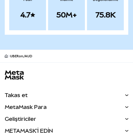
4.7
50M+
75.8K
UBERon/AUD
MetaMask site alt bilgisi
Takas et
Takas İşlemleri
MetaMask Para
Tahmin Et
YENİ
Kripto Al
Geliştiriciler
Perps
YENİ
MetaMask Kart
Dökümantasyon
METAMASK'İ EDİN