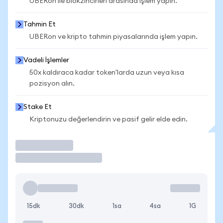
UBERon ile blokzincirleri arasında işlem yapın.
Tahmin Et
UBERon ve kripto tahmin piyasalarında işlem yapın.
Vadeli İşlemler
50x kaldıraca kadar token'larda uzun veya kısa
pozisyon alın.
Stake Et
Kriptonuzu değerlendirin ve pasif gelir elde edin.
İşlem Yap
15dk
30dk
1sa
4sa
1G