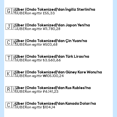
Uber (Ondo Tokenized)'dan İngiliz Sterlini'na
🇬🇧
1 UBERon eşittir £55,33
Uber (Ondo Tokenized)'dan Japon Yeni'na
🇯🇵
1 UBERon eşittir ¥11.780,28
Uber (Ondo Tokenized)'dan Çin Yuanı'na
🇨🇳
1 UBERon eşittir ¥503,68
Uber (Ondo Tokenized)'dan Türk Lirası'na
🇹🇷
1 UBERon eşittir ₺3.560,66
Uber (Ondo Tokenized)'dan Güney Kore Wonu'na
🇰🇷
1 UBERon eşittir ₩105.100,24
Uber (Ondo Tokenized)'dan Rus Rublesi'na
🇷🇺
1 UBERon eşittir ₽6.141,23
Uber (Ondo Tokenized)'dan Kanada Doları'na
🇨🇦
1 UBERon eşittir $104,14