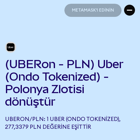
METAMASK'I EDİNİN
METAMASK'I EDİNİN
(UBERon - PLN) Uber
(Ondo Tokenized) -
Polonya Zlotisi
dönüştür
UBERON/PLN: 1 UBER (ONDO TOKENIZED),
277,3379 PLN DEĞERINE EŞITTIR