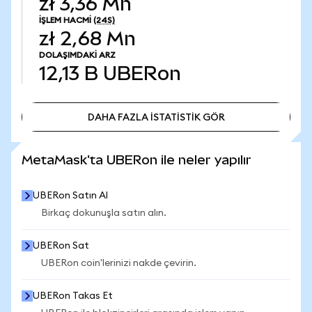
zł 3,36 Mn
İŞLEM HACMI
(24S)
zł 2,68 Mn
DOLAŞIMDAKI ARZ
12,13 B
UBERon
DAHA FAZLA İSTATİSTİK GÖR
DAHA FAZLA İSTATİSTİK GÖR
MetaMask'ta UBERon ile neler yapılır
UBERon Satın Al
Birkaç dokunuşla satın alın.
UBERon Sat
UBERon coin'lerinizi nakde çevirin.
UBERon Takas Et