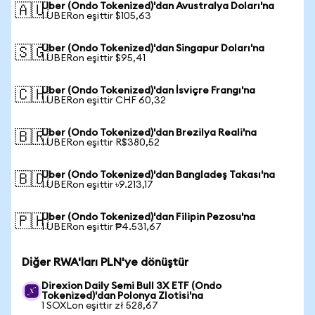
Uber (Ondo Tokenized)'dan Avustralya Doları'na
🇦🇺
1 UBERon eşittir $105,63
Uber (Ondo Tokenized)'dan Singapur Doları'na
🇸🇬
1 UBERon eşittir $95,41
Uber (Ondo Tokenized)'dan İsviçre Frangı'na
🇨🇭
1 UBERon eşittir CHF 60,32
Uber (Ondo Tokenized)'dan Brezilya Reali'na
🇧🇷
1 UBERon eşittir R$380,52
Uber (Ondo Tokenized)'dan Bangladeş Takası'na
🇧🇩
1 UBERon eşittir ৳9.213,17
Uber (Ondo Tokenized)'dan Filipin Pezosu'na
🇵🇭
1 UBERon eşittir ₱4.531,67
Diğer RWA'ları PLN'ye dönüştür
Direxion Daily Semi Bull 3X ETF (Ondo
Tokenized)'dan Polonya Zlotisi'na
1 SOXLon eşittir zł 528,67