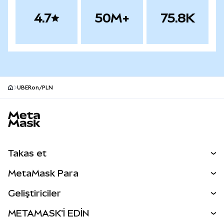
4.7
50M+
75.8K
UBERon/PLN
MetaMask site alt bilgisi
Takas et
Takas İşlemleri
MetaMask Para
Tahmin Et
YENİ
Kripto Al
Geliştiriciler
Perps
YENİ
MetaMask Kart
Dökümantasyon
METAMASK'İ EDİN
RWA'lar
mUSD
YENİ
Kontrol Paneli
İşlem Kalkanı