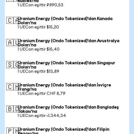
Rublesi'na
1 UECon eşittir ₽890,53
Uranium Energy (Ondo Tokenized)'dan Kanada
🇨🇦
Doları'na
1 UECon eşittir $15,20
Uranium Energy (Ondo Tokenized)'dan Avustralya
🇦🇺
Doları'na
1 UECon eşittir $15,40
Uranium Energy (Ondo Tokenized)'dan Singapur
🇸🇬
Doları'na
1 UECon eşittir $13,89
Uranium Energy (Ondo Tokenized)'dan İsviçre
🇨🇭
Frangı'na
1 UECon eşittir CHF 8,79
Uranium Energy (Ondo Tokenized)'dan Bangladeş
🇧🇩
Takası'na
1 UECon eşittir ৳1.344,34
Uranium Energy (Ondo Tokenized)'dan Filipin
🇵🇭
Pezosu'na