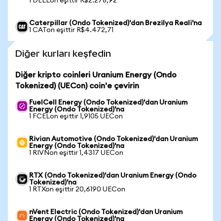
1 DELLon eşittir R$2.278,92
Caterpillar (Ondo Tokenized)'dan Brezilya Reali'na
1 CATon eşittir R$4.472,71
Diğer kurları keşfedin
Diğer kripto coinleri Uranium Energy (Ondo
Tokenized) (UECon) coin'e çevirin
FuelCell Energy (Ondo Tokenized)'dan Uranium
Energy (Ondo Tokenized)'na
1 FCELon eşittir 1,9105 UECon
Rivian Automotive (Ondo Tokenized)'dan Uranium
Energy (Ondo Tokenized)'na
1 RIVNon eşittir 1,4317 UECon
RTX (Ondo Tokenized)'dan Uranium Energy (Ondo
Tokenized)'na
1 RTXon eşittir 20,6190 UECon
nVent Electric (Ondo Tokenized)'dan Uranium
Energy (Ondo Tokenized)'na