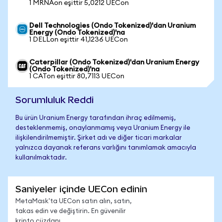
1 MRNAon eşittir 5,0212 UECon
Dell Technologies (Ondo Tokenized)'dan Uranium
Energy (Ondo Tokenized)'na
1 DELLon eşittir 41,1236 UECon
Caterpillar (Ondo Tokenized)'dan Uranium Energy
(Ondo Tokenized)'na
1 CATon eşittir 80,7113 UECon
Sorumluluk Reddi
Bu ürün Uranium Energy tarafından ihraç edilmemiş,
desteklenmemiş, onaylanmamış veya Uranium Energy ile
ilişkilendirilmemiştir. Şirket adı ve diğer ticari markalar
yalnızca dayanak referans varlığını tanımlamak amacıyla
kullanılmaktadır.
Saniyeler içinde UECon edinin
MetaMask'ta UECon satın alın, satın,
takas edin ve değiştirin. En güvenilir
kripto cüzdanı.