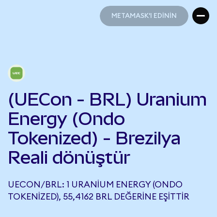
METAMASK'I EDİNİN
METAMASK'I EDİNİN
(UECon - BRL) Uranium
Energy (Ondo
Tokenized) - Brezilya
Reali dönüştür
UECON/BRL: 1 URANIUM ENERGY (ONDO
TOKENIZED), 55,4162 BRL DEĞERINE EŞITTIR