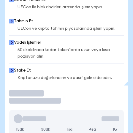
UECon ile blokzincirleri arasında işlem yapın.
Tahmin Et
UECon ve kripto tahmin piyasalarında işlem yapın.
Vadeli İşlemler
50x kaldıraca kadar token'larda uzun veya kısa
pozisyon alın.
Stake Et
Kriptonuzu değerlendirin ve pasif gelir elde edin.
İşlem Yap
15dk
30dk
1sa
4sa
1G