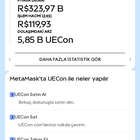
PIYASA DEĞERI
R$323,97 B
İŞLEM HACMI
(24S)
R$119,93
DOLAŞIMDAKI ARZ
5,85 B
UECon
DAHA FAZLA İSTATİSTİK GÖR
DAHA FAZLA İSTATİSTİK GÖR
MetaMask'ta UECon ile neler yapılır
UECon Satın Al
Birkaç dokunuşla satın alın.
UECon Sat
UECon coin'lerinizi nakde çevirin.
UECon Takas Et