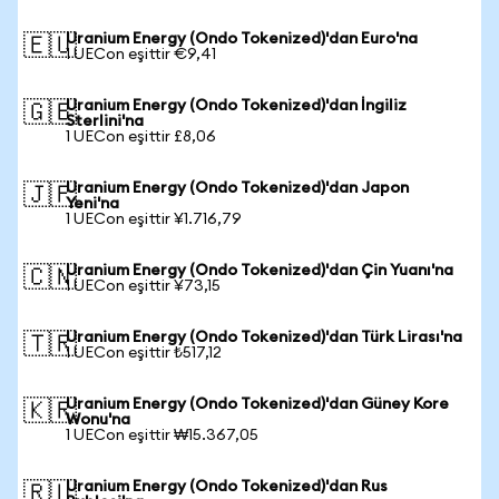
Uranium Energy (Ondo Tokenized)'dan Euro'na
🇪🇺
1 UECon eşittir €9,41
Uranium Energy (Ondo Tokenized)'dan İngiliz
🇬🇧
Sterlini'na
1 UECon eşittir £8,06
Uranium Energy (Ondo Tokenized)'dan Japon
🇯🇵
Yeni'na
1 UECon eşittir ¥1.716,79
Uranium Energy (Ondo Tokenized)'dan Çin Yuanı'na
🇨🇳
1 UECon eşittir ¥73,15
Uranium Energy (Ondo Tokenized)'dan Türk Lirası'na
🇹🇷
1 UECon eşittir ₺517,12
Uranium Energy (Ondo Tokenized)'dan Güney Kore
🇰🇷
Wonu'na
1 UECon eşittir ₩15.367,05
Uranium Energy (Ondo Tokenized)'dan Rus
🇷🇺