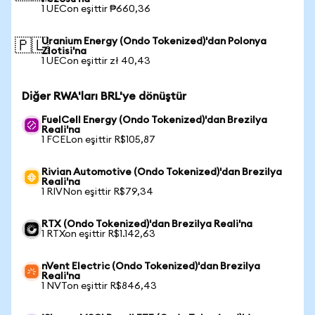
1 UECon eşittir ₱660,36
Uranium Energy (Ondo Tokenized)'dan Polonya
🇵🇱
Zlotisi'na
1 UECon eşittir zł 40,43
Diğer RWA'ları BRL'ye dönüştür
FuelCell Energy (Ondo Tokenized)'dan Brezilya
Reali'na
1 FCELon eşittir R$105,87
Rivian Automotive (Ondo Tokenized)'dan Brezilya
Reali'na
1 RIVNon eşittir R$79,34
RTX (Ondo Tokenized)'dan Brezilya Reali'na
1 RTXon eşittir R$1.142,63
nVent Electric (Ondo Tokenized)'dan Brezilya
Reali'na
1 NVTon eşittir R$846,43