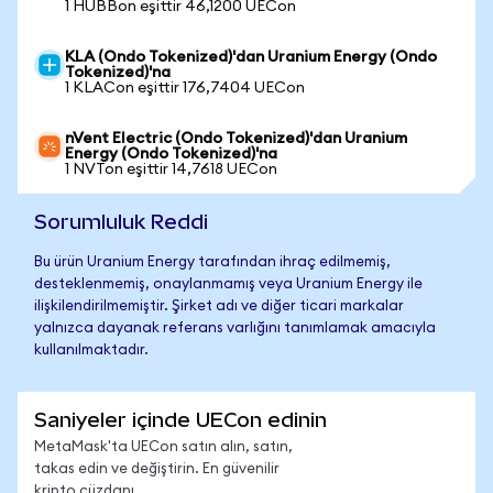
1 HUBBon eşittir 46,1200 UECon
KLA (Ondo Tokenized)'dan Uranium Energy (Ondo
Tokenized)'na
1 KLACon eşittir 176,7404 UECon
nVent Electric (Ondo Tokenized)'dan Uranium
Energy (Ondo Tokenized)'na
1 NVTon eşittir 14,7618 UECon
Sorumluluk Reddi
Bu ürün Uranium Energy tarafından ihraç edilmemiş,
desteklenmemiş, onaylanmamış veya Uranium Energy ile
ilişkilendirilmemiştir. Şirket adı ve diğer ticari markalar
yalnızca dayanak referans varlığını tanımlamak amacıyla
kullanılmaktadır.
Saniyeler içinde UECon edinin
MetaMask'ta UECon satın alın, satın,
takas edin ve değiştirin. En güvenilir
kripto cüzdanı.