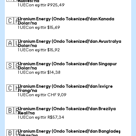
Rublesi'na
1 UECon eşittir ₽925,49
Uranium Energy (Ondo Tokenized)'dan Kanada
🇨🇦
Doları'na
1 UECon eşittir $15,69
Uranium Energy (Ondo Tokenized)'dan Avustralya
🇦🇺
Doları'na
1 UECon eşittir $15,92
Uranium Energy (Ondo Tokenized)'dan Singapur
🇸🇬
Doları'na
1 UECon eşittir $14,38
Uranium Energy (Ondo Tokenized)'dan İsviçre
🇨🇭
Frangı'na
1 UECon eşittir CHF 9,09
Uranium Energy (Ondo Tokenized)'dan Brezilya
🇧🇷
Reali'na
1 UECon eşittir R$57,34
Uranium Energy (Ondo Tokenized)'dan Bangladeş
🇧🇩
Takası'na