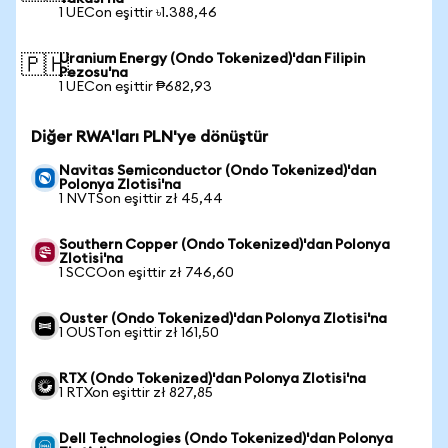
1 UECon eşittir ৳1.388,46
Uranium Energy (Ondo Tokenized)'dan Filipin
🇵🇭
Pezosu'na
1 UECon eşittir ₱682,93
Diğer RWA'ları PLN'ye dönüştür
Navitas Semiconductor (Ondo Tokenized)'dan
Polonya Zlotisi'na
1 NVTSon eşittir zł 45,44
Southern Copper (Ondo Tokenized)'dan Polonya
Zlotisi'na
1 SCCOon eşittir zł 746,60
Ouster (Ondo Tokenized)'dan Polonya Zlotisi'na
1 OUSTon eşittir zł 161,50
RTX (Ondo Tokenized)'dan Polonya Zlotisi'na
1 RTXon eşittir zł 827,85
Dell Technologies (Ondo Tokenized)'dan Polonya