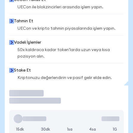
UECon ile blokzincirleri arasında işlem yapın.
Tahmin Et
UECon ve kripto tahmin piyasalarında işlem yapın.
Vadeli İşlemler
50x kaldıraca kadar token'larda uzun veya kısa
pozisyon alın.
Stake Et
Kriptonuzu değerlendirin ve pasif gelir elde edin.
İşlem Yap
15dk
30dk
1sa
4sa
1G