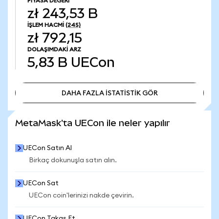
PIYASA DEĞERI
zł 243,53 B
İŞLEM HACMI
(24S)
zł 792,15
DOLAŞIMDAKI ARZ
5,83 B
UECon
DAHA FAZLA İSTATİSTİK GÖR
DAHA FAZLA İSTATİSTİK GÖR
MetaMask'ta UECon ile neler yapılır
UECon Satın Al
Birkaç dokunuşla satın alın.
UECon Sat
UECon coin'lerinizi nakde çevirin.
UECon Takas Et