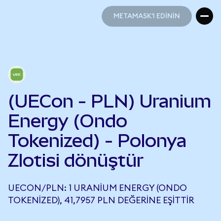
METAMASK'I EDİNİN
METAMASK'I EDİNİN
(UECon - PLN) Uranium
Energy (Ondo
Tokenized) - Polonya
Zlotisi dönüştür
UECON/PLN: 1 URANIUM ENERGY (ONDO
TOKENIZED), 41,7957 PLN DEĞERINE EŞITTIR