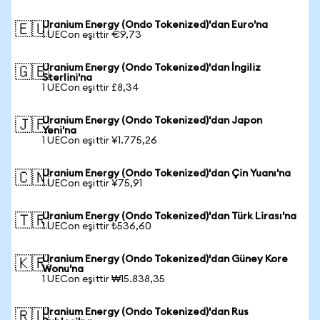
Uranium Energy (Ondo Tokenized)'dan Euro'na
🇪🇺
1 UECon eşittir €9,73
Uranium Energy (Ondo Tokenized)'dan İngiliz
🇬🇧
Sterlini'na
1 UECon eşittir £8,34
Uranium Energy (Ondo Tokenized)'dan Japon
🇯🇵
Yeni'na
1 UECon eşittir ¥1.775,26
Uranium Energy (Ondo Tokenized)'dan Çin Yuanı'na
🇨🇳
1 UECon eşittir ¥75,91
Uranium Energy (Ondo Tokenized)'dan Türk Lirası'na
🇹🇷
1 UECon eşittir ₺536,60
Uranium Energy (Ondo Tokenized)'dan Güney Kore
🇰🇷
Wonu'na
1 UECon eşittir ₩15.838,35
Uranium Energy (Ondo Tokenized)'dan Rus
🇷🇺