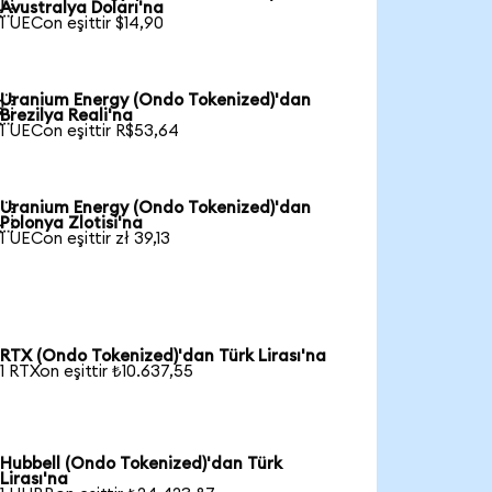

Avustralya Doları'na
1 UECon eşittir $14,90
Uranium Energy (Ondo Tokenized)'dan

Brezilya Reali'na
1 UECon eşittir R$53,64
Uranium Energy (Ondo Tokenized)'dan

Polonya Zlotisi'na
1 UECon eşittir zł 39,13
RTX (Ondo Tokenized)'dan Türk Lirası'na
1 RTXon eşittir ₺10.637,55
Hubbell (Ondo Tokenized)'dan Türk
Lirası'na