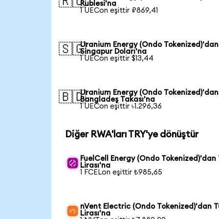
🇷🇺
Rublesi'na
1 UECon eşittir ₽869,41
Uranium Energy (Ondo Tokenized)'dan
🇸🇬
Singapur Doları'na
1 UECon eşittir $13,44
Uranium Energy (Ondo Tokenized)'dan
🇧🇩
Bangladeş Takası'na
1 UECon eşittir ৳1.296,36
Diğer RWA'ları TRY'ye dönüştür
FuelCell Energy (Ondo Tokenized)'dan 
Lirası'na
1 FCELon eşittir ₺985,65
nVent Electric (Ondo Tokenized)'dan T
Lirası'na