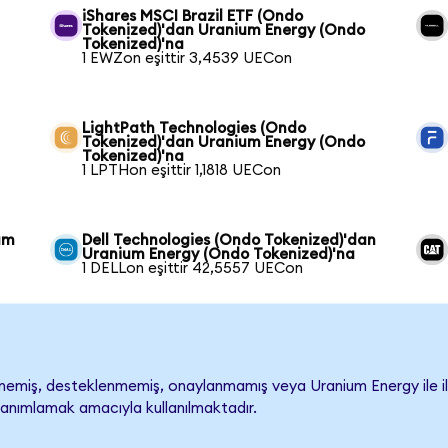
iShares MSCI Brazil ETF (Ondo
Tokenized)'dan Uranium Energy (Ondo
Tokenized)'na
1 EWZon eşittir 3,4539 UECon
LightPath Technologies (Ondo
Tokenized)'dan Uranium Energy (Ondo
Tokenized)'na
1 LPTHon eşittir 1,1818 UECon
um
Dell Technologies (Ondo Tokenized)'dan
Uranium Energy (Ondo Tokenized)'na
1 DELLon eşittir 42,5557 UECon
emiş, desteklenmemiş, onaylanmamış veya Uranium Energy ile ilişkil
tanımlamak amacıyla kullanılmaktadır.