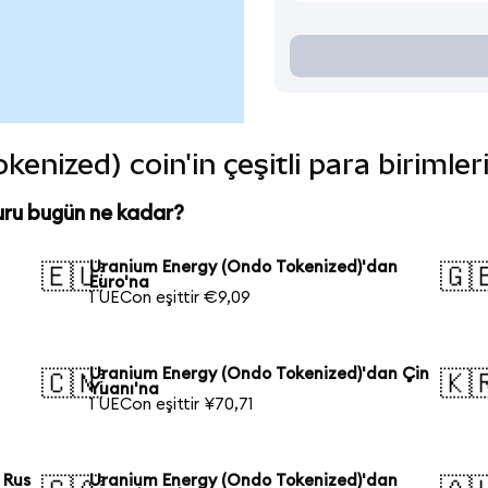
nized) coin'in çeşitli para birimle
uru bugün ne kadar?
Uranium Energy (Ondo Tokenized)'dan
🇪🇺
🇬
Euro'na
1 UECon eşittir €9,09
Uranium Energy (Ondo Tokenized)'dan Çin
🇨🇳
🇰
Yuanı'na
1 UECon eşittir ¥70,71
 Rus
Uranium Energy (Ondo Tokenized)'dan