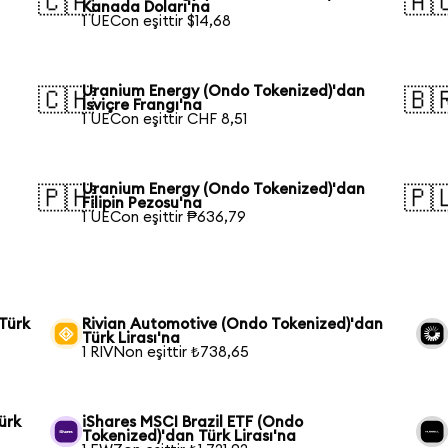
🇨🇦
🇦
Kanada Doları'na
1 UECon eşittir $14,68
Uranium Energy (Ondo Tokenized)'dan
🇨🇭
🇧
İsviçre Frangı'na
1 UECon eşittir CHF 8,51
Uranium Energy (Ondo Tokenized)'dan
🇵🇭
🇵
Filipin Pezosu'na
1 UECon eşittir ₱636,79
Türk
Rivian Automotive (Ondo Tokenized)'dan
Türk Lirası'na
1 RIVNon eşittir ₺738,65
ürk
iShares MSCI Brazil ETF (Ondo
Tokenized)'dan Türk Lirası'na