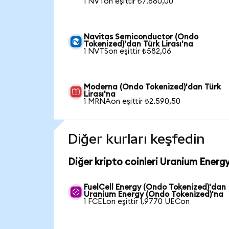
1 NVTon eşittir ₺7.880,00
Navitas Semiconductor (Ondo
Tokenized)'dan Türk Lirası'na
1 NVTSon eşittir ₺582,06
Moderna (Ondo Tokenized)'dan Türk
Lirası'na
1 MRNAon eşittir ₺2.590,50
Diğer kurları keşfedin
Diğer kripto coinleri Uranium Energ
FuelCell Energy (Ondo Tokenized)'dan
Uranium Energy (Ondo Tokenized)'na
1 FCELon eşittir 1,9770 UECon