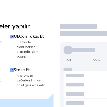
er yapılır
İşlem Yap
UECon Takas Et
zi
UECon ile
blokzincirleri
arasında işlem
yapın.
15dk
30dk
Stake Et
Kriptonuzu
a
değerlendirin ve
pasif gelir elde edin.