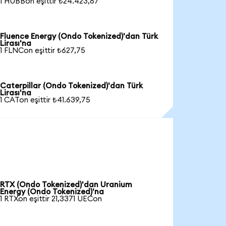
1 HUBBon eşittir ₺24.423,87
Fluence Energy (Ondo Tokenized)'dan Türk
Lirası'na
1 FLNCon eşittir ₺627,75
Caterpillar (Ondo Tokenized)'dan Türk
Lirası'na
1 CATon eşittir ₺41.639,75
RTX (Ondo Tokenized)'dan Uranium
Energy (Ondo Tokenized)'na
1 RTXon eşittir 21,3371 UECon