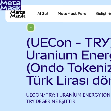
Al Sat
MetaMask Para
Geliştiri
(UECon - TRY
Uranium Ener
(Ondo Tokeniz
Türk Lirası d
UECON/TRY: 1 URANIUM ENERGY (OND
TRY DEĞERINE EŞITTIR