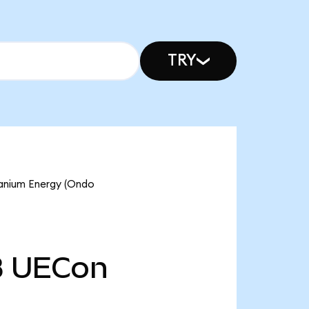
TRY
ranium Energy (Ondo
B
UECon