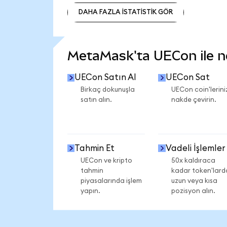
DAHA FAZLA İSTATİSTİK GÖR
DAHA FAZLA İSTATİSTİK GÖR
MetaMask'ta UECon ile nel
UECon Satın Al
UECon Sat
Birkaç dokunuşla
UECon coin'lerini
satın alın.
nakde çevirin.
Tahmin Et
Vadeli İşlemler
UECon ve kripto
50x kaldıraca
tahmin
kadar token'lard
piyasalarında işlem
uzun veya kısa
yapın.
pozisyon alın.