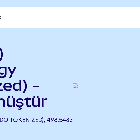
ci
)
gy
ed) -
önüştür
O TOKENIZED), 498,5483