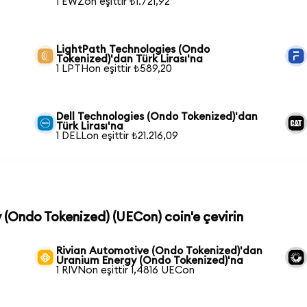
1 EWZon eşittir ₺1.721,92
LightPath Technologies (Ondo
Tokenized)'dan Türk Lirası'na
1 LPTHon eşittir ₺589,20
Dell Technologies (Ondo Tokenized)'dan
Türk Lirası'na
1 DELLon eşittir ₺21.216,09
y (Ondo Tokenized) (UECon) coin'e çevirin
Rivian Automotive (Ondo Tokenized)'dan
Uranium Energy (Ondo Tokenized)'na
1 RIVNon eşittir 1,4816 UECon