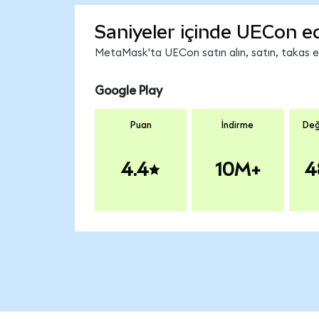
Saniyeler içinde UECon e
MetaMask'ta UECon satın alın, satın, takas edi
Google Play
Puan
İndirme
Değ
4.4
10M+
4