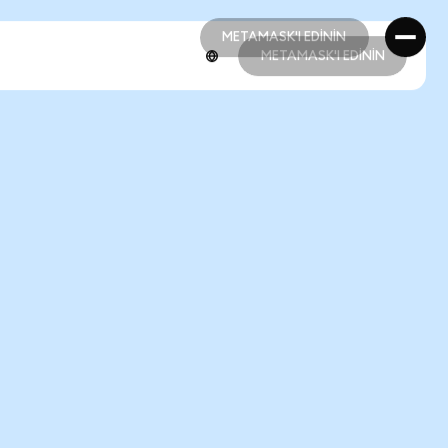
METAMASK'I EDİNİN
METAMASK'I EDİNİN
METAMASK'I EDİNİN
METAMASK'I EDİNİN