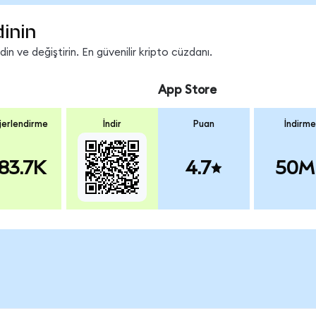
dinin
n ve değiştirin. En güvenilir kripto cüzdanı.
App Store
erlendirme
İndir
Puan
İndirme
83.7K
4.7
50M