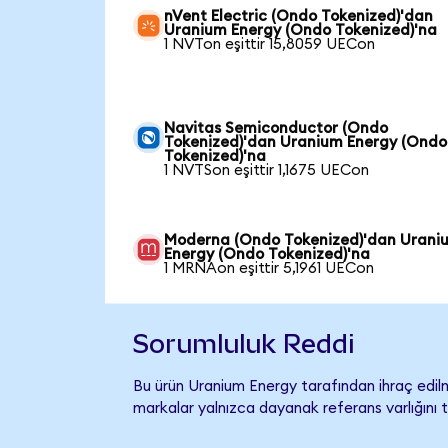
nVent Electric (Ondo Tokenized)'dan
Uranium Energy (Ondo Tokenized)'na
1 NVTon eşittir 15,8059 UECon
Navitas Semiconductor (Ondo
Tokenized)'dan Uranium Energy (Ondo
Tokenized)'na
1 NVTSon eşittir 1,1675 UECon
Moderna (Ondo Tokenized)'dan Urani
Energy (Ondo Tokenized)'na
1 MRNAon eşittir 5,1961 UECon
Sorumluluk Reddi
Bu ürün Uranium Energy tarafından ihraç edilm
markalar yalnızca dayanak referans varlığını 