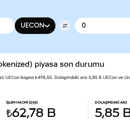
UECON
okenized) piyasa son durumu
atı UECon başına ₺498,55. Dolaşımdaki arzı 5,85 B UECon ve U
İŞLEM HACMI
(24S)
DOLAŞIMDAKI ARZ
₺62,78 B
5,85 