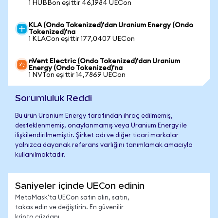
1 HUBBon eşittir 46,1984 UECon
KLA (Ondo Tokenized)'dan Uranium Energy (Ondo
Tokenized)'na
1 KLACon eşittir 177,0407 UECon
nVent Electric (Ondo Tokenized)'dan Uranium
Energy (Ondo Tokenized)'na
1 NVTon eşittir 14,7869 UECon
Sorumluluk Reddi
Bu ürün Uranium Energy tarafından ihraç edilmemiş,
desteklenmemiş, onaylanmamış veya Uranium Energy ile
ilişkilendirilmemiştir. Şirket adı ve diğer ticari markalar
yalnızca dayanak referans varlığını tanımlamak amacıyla
kullanılmaktadır.
Saniyeler içinde UECon edinin
MetaMask'ta UECon satın alın, satın,
takas edin ve değiştirin. En güvenilir
kripto cüzdanı.