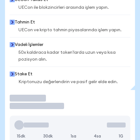
UECon ile blokzincirleri arasında işlem yapın.
Tahmin Et
UECon ve kripto tahmin piyasalarında işlem yapın.
Vadeli İşlemler
50x kaldıraca kadar token'larda uzun veya kısa
pozisyon alın.
Stake Et
Kriptonuzu değerlendirin ve pasif gelir elde edin.
İşlem Yap
15dk
30dk
1sa
4sa
1G