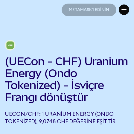
METAMASK'I EDİNİN
METAMASK'I EDİNİN
(UECon - CHF) Uranium
Energy (Ondo
Tokenized) - İsviçre
Frangı dönüştür
UECON/CHF: 1 URANIUM ENERGY (ONDO
TOKENIZED), 9,0748 CHF DEĞERINE EŞITTIR