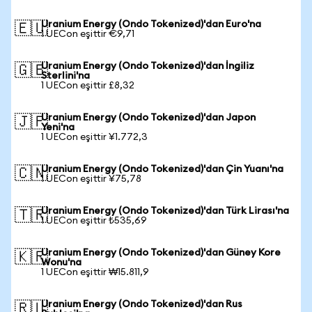
Uranium Energy (Ondo Tokenized)'dan Euro'na
🇪🇺
1 UECon eşittir €9,71
Uranium Energy (Ondo Tokenized)'dan İngiliz
🇬🇧
Sterlini'na
1 UECon eşittir £8,32
Uranium Energy (Ondo Tokenized)'dan Japon
🇯🇵
Yeni'na
1 UECon eşittir ¥1.772,3
Uranium Energy (Ondo Tokenized)'dan Çin Yuanı'na
🇨🇳
1 UECon eşittir ¥75,78
Uranium Energy (Ondo Tokenized)'dan Türk Lirası'na
🇹🇷
1 UECon eşittir ₺535,69
Uranium Energy (Ondo Tokenized)'dan Güney Kore
🇰🇷
Wonu'na
1 UECon eşittir ₩15.811,9
Uranium Energy (Ondo Tokenized)'dan Rus
🇷🇺