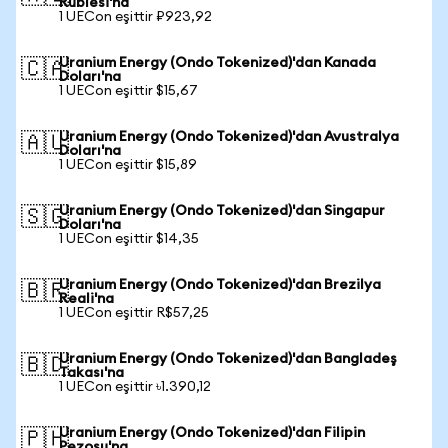
Rublesi'na
1 UECon eşittir ₽923,92
Uranium Energy (Ondo Tokenized)'dan Kanada
🇨🇦
Doları'na
1 UECon eşittir $15,67
Uranium Energy (Ondo Tokenized)'dan Avustralya
🇦🇺
Doları'na
1 UECon eşittir $15,89
Uranium Energy (Ondo Tokenized)'dan Singapur
🇸🇬
Doları'na
1 UECon eşittir $14,35
Uranium Energy (Ondo Tokenized)'dan Brezilya
🇧🇷
Reali'na
1 UECon eşittir R$57,25
Uranium Energy (Ondo Tokenized)'dan Bangladeş
🇧🇩
Takası'na
1 UECon eşittir ৳1.390,12
Uranium Energy (Ondo Tokenized)'dan Filipin
🇵🇭
Pezosu'na