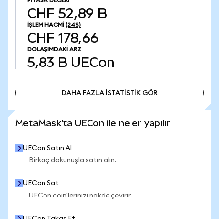
PIYASA DEĞERI
CHF 52,89 B
İŞLEM HACMI
(24S)
CHF 178,66
DOLAŞIMDAKI ARZ
5,83 B
UECon
DAHA FAZLA İSTATİSTİK GÖR
DAHA FAZLA İSTATİSTİK GÖR
MetaMask'ta UECon ile neler yapılır
UECon Satın Al
Birkaç dokunuşla satın alın.
UECon Sat
UECon coin'lerinizi nakde çevirin.
UECon Takas Et