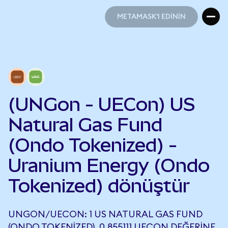
METAMASK'I EDİNİN
METAMASK'I EDİNİN
(UNGon - UECon) US
Natural Gas Fund
(Ondo Tokenized) -
Uranium Energy (Ondo
Tokenized) dönüştür
UNGON/UECON: 1 US NATURAL GAS FUND
(ONDO TOKENIZED), 0,855111 UECON DEĞERINE