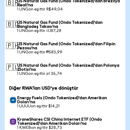
US Natural Gas Fund (Ondo Tokenized)'dan Brezilya
🇧🇷
Reali'na
1 UNGon eşittir R$49,04
US Natural Gas Fund (Ondo Tokenized)'dan
🇧🇩
Bangladeş Takası'na
1 UNGon eşittir ৳1.187,28
US Natural Gas Fund (Ondo Tokenized)'dan Filipin
🇵🇭
Pezosu'na
1 UNGon eşittir ₱583,99
US Natural Gas Fund (Ondo Tokenized)'dan Polonya
🇵🇱
Zlotisi'na
1 UNGon eşittir zł 35,74
Diğer RWA'ları USD'ye dönüştür
Energy Fuels (Ondo Tokenized)'dan Amerikan
Doları'na
1 UUUUon eşittir $14,21
KraneShares CSI China Internet ETF (Ondo
Tokenized)'dan Amerikan Doları'na
1 KWEBon eşittir $28,73