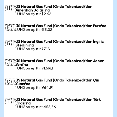
US Natural Gas Fund (Ondo Tokenized)'dan
🇺🇸
Amerikan Doları'na
1 UNGon eşittir $9,62
US Natural Gas Fund (Ondo Tokenized)'dan Euro'na
🇪🇺
1 UNGon eşittir €8,32
US Natural Gas Fund (Ondo Tokenized)'dan İngiliz
🇬🇧
Sterlini'na
1 UNGon eşittir £7,13
US Natural Gas Fund (Ondo Tokenized)'dan Japon
🇯🇵
Yeni'na
1 UNGon eşittir ¥1.518,1
US Natural Gas Fund (Ondo Tokenized)'dan Çin
🇨🇳
Yuanı'na
1 UNGon eşittir ¥64,91
US Natural Gas Fund (Ondo Tokenized)'dan Türk
🇹🇷
Lirası'na
1 UNGon eşittir ₺458,86