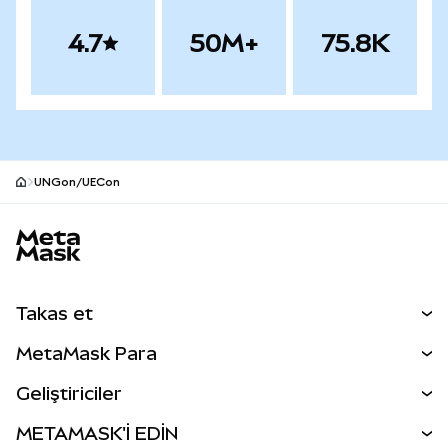
4.7
50M+
75.8K
UNGon/UECon
MetaMask site alt bilgisi
Takas et
Takas İşlemleri
MetaMask Para
Tahmin Et
YENİ
Kripto Al
Geliştiriciler
Perps
YENİ
MetaMask Kart
Dökümantasyon
METAMASK'İ EDİN
RWA'lar
mUSD
YENİ