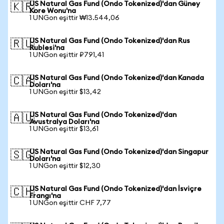
US Natural Gas Fund (Ondo Tokenized)'dan Güney
🇰🇷
Kore Wonu'na
1 UNGon eşittir ₩13.544,06
US Natural Gas Fund (Ondo Tokenized)'dan Rus
🇷🇺
Rublesi'na
1 UNGon eşittir ₽791,41
US Natural Gas Fund (Ondo Tokenized)'dan Kanada
🇨🇦
Doları'na
1 UNGon eşittir $13,42
US Natural Gas Fund (Ondo Tokenized)'dan
🇦🇺
Avustralya Doları'na
1 UNGon eşittir $13,61
US Natural Gas Fund (Ondo Tokenized)'dan Singapur
🇸🇬
Doları'na
1 UNGon eşittir $12,30
US Natural Gas Fund (Ondo Tokenized)'dan İsviçre
🇨🇭
Frangı'na
1 UNGon eşittir CHF 7,77