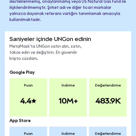
desteklenmemiş, onaylanmamış veya US Natural Gas Fund ile
ilişkilendirilmemiştir. Şirket adı ve diğer ticari markalar
yalnızca dayanak referans varlığını tanımlamak amacıyla
kullanılmaktadır.
Saniyeler içinde UNGon edinin
MetaMask'ta UNGon satın alın, satın,
takas edin ve değiştirin. En güvenilir
kripto cüzdanı.
Google Play
Puan
İndirme
Değerlendirme
4.4
10M+
483.9K
App Store
Puan
İndirme
Değerlendirme