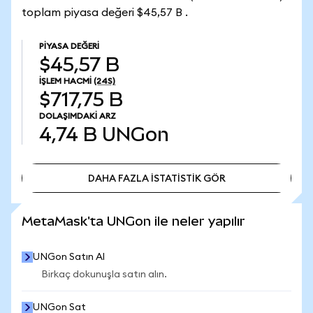
toplam piyasa değeri $45,57 B .
PIYASA DEĞERI
$45,57 B
İŞLEM HACMI
(24S)
$717,75 B
DOLAŞIMDAKI ARZ
4,74 B
UNGon
DAHA FAZLA İSTATİSTİK GÖR
DAHA FAZLA İSTATİSTİK GÖR
MetaMask'ta UNGon ile neler yapılır
UNGon Satın Al
Birkaç dokunuşla satın alın.
UNGon Sat