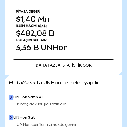
PIYASA DEĞERI
$1,40 Mn
İŞLEM HACMI
(24S)
$482,08 B
DOLAŞIMDAKI ARZ
3,36 B
UNHon
DAHA FAZLA İSTATİSTİK GÖR
DAHA FAZLA İSTATİSTİK GÖR
MetaMask'ta UNHon ile neler yapılır
UNHon Satın Al
Birkaç dokunuşla satın alın.
UNHon Sat
UNHon coin'lerinizi nakde çevirin.