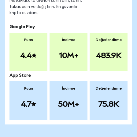
MetaMask'ta UNHon satın alın, satın,
takas edin ve değiştirin. En güvenilir
kripto cüzdanı.
Google Play
Puan
İndirme
Değerlendirme
4.4
10M+
483.9K
App Store
Puan
İndirme
Değerlendirme
4.7
50M+
75.8K