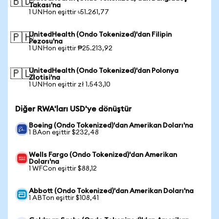
🇧🇩
Takası'na
1 UNHon eşittir ৳51.261,77
UnitedHealth (Ondo Tokenized)'dan Filipin
🇵🇭
Pezosu'na
1 UNHon eşittir ₱25.213,92
UnitedHealth (Ondo Tokenized)'dan Polonya
🇵🇱
Zlotisi'na
1 UNHon eşittir zł 1.543,10
Diğer RWA'ları USD'ye dönüştür
Boeing (Ondo Tokenized)'dan Amerikan Doları'na
1 BAon eşittir $232,48
Wells Fargo (Ondo Tokenized)'dan Amerikan
Doları'na
1 WFCon eşittir $88,12
Abbott (Ondo Tokenized)'dan Amerikan Doları'na
1 ABTon eşittir $108,41