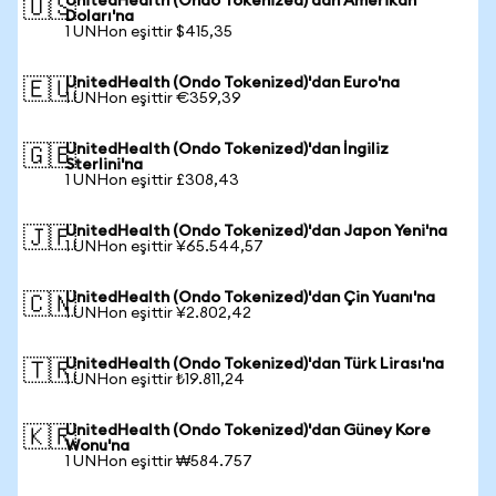
UnitedHealth (Ondo Tokenized)'dan Amerikan
🇺🇸
Doları'na
1 UNHon eşittir $415,35
UnitedHealth (Ondo Tokenized)'dan Euro'na
🇪🇺
1 UNHon eşittir €359,39
UnitedHealth (Ondo Tokenized)'dan İngiliz
🇬🇧
Sterlini'na
1 UNHon eşittir £308,43
UnitedHealth (Ondo Tokenized)'dan Japon Yeni'na
🇯🇵
1 UNHon eşittir ¥65.544,57
UnitedHealth (Ondo Tokenized)'dan Çin Yuanı'na
🇨🇳
1 UNHon eşittir ¥2.802,42
UnitedHealth (Ondo Tokenized)'dan Türk Lirası'na
🇹🇷
1 UNHon eşittir ₺19.811,24
UnitedHealth (Ondo Tokenized)'dan Güney Kore
🇰🇷
Wonu'na
1 UNHon eşittir ₩584.757