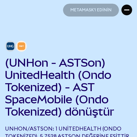
METAMASK'I EDİNİN
METAMASK'I EDİNİN
(UNHon - ASTSon)
UnitedHealth (Ondo
Tokenized) - AST
SpaceMobile (Ondo
Tokenized) dönüştür
UNHON/ASTSON: 1 UNITEDHEALTH (ONDO
TOKENIZED), 5,7528 ASTSON DEĞERINE EŞITTIR