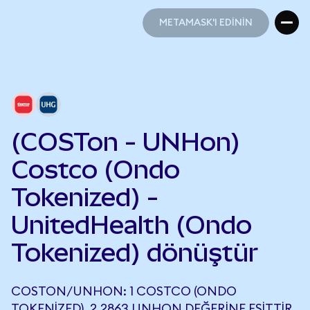
METAMASK'I EDİNİN
METAMASK'I EDİNİN
(COSTon - UNHon)
Costco (Ondo
Tokenized) -
UnitedHealth (Ondo
Tokenized) dönüştür
COSTON/UNHON: 1 COSTCO (ONDO
TOKENIZED), 2,2863 UNHON DEĞERINE EŞITTIR