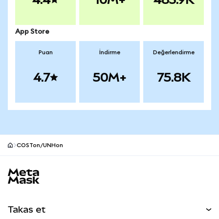
App Store
Puan
İndirme
Değerlendirme
4.7
50M+
75.8K
COSTon/UNHon
MetaMask site alt bilgisi
Takas et