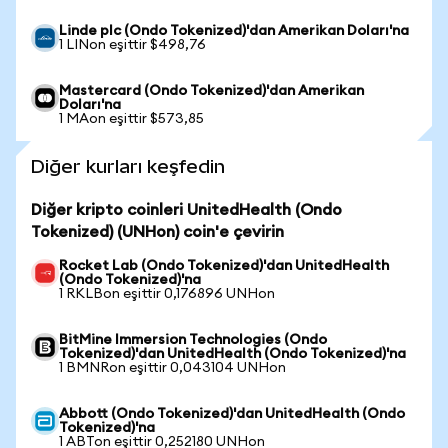
Linde plc (Ondo Tokenized)'dan Amerikan Doları'na
1 LINon eşittir $498,76
Mastercard (Ondo Tokenized)'dan Amerikan
Doları'na
1 MAon eşittir $573,85
Diğer kurları keşfedin
Diğer kripto coinleri UnitedHealth (Ondo
Tokenized) (UNHon) coin'e çevirin
Rocket Lab (Ondo Tokenized)'dan UnitedHealth
(Ondo Tokenized)'na
1 RKLBon eşittir 0,176896 UNHon
BitMine Immersion Technologies (Ondo
Tokenized)'dan UnitedHealth (Ondo Tokenized)'na
1 BMNRon eşittir 0,043104 UNHon
Abbott (Ondo Tokenized)'dan UnitedHealth (Ondo
Tokenized)'na
1 ABTon eşittir 0,252180 UNHon