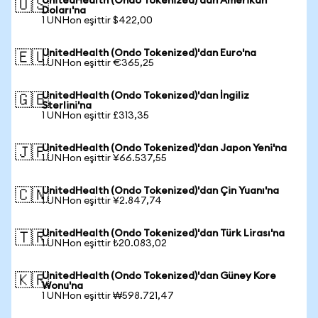
UnitedHealth (Ondo Tokenized)'dan Amerikan
🇺🇸
Doları'na
1 UNHon eşittir $422,00
UnitedHealth (Ondo Tokenized)'dan Euro'na
🇪🇺
1 UNHon eşittir €365,25
UnitedHealth (Ondo Tokenized)'dan İngiliz
🇬🇧
Sterlini'na
1 UNHon eşittir £313,35
UnitedHealth (Ondo Tokenized)'dan Japon Yeni'na
🇯🇵
1 UNHon eşittir ¥66.537,55
UnitedHealth (Ondo Tokenized)'dan Çin Yuanı'na
🇨🇳
1 UNHon eşittir ¥2.847,74
UnitedHealth (Ondo Tokenized)'dan Türk Lirası'na
🇹🇷
1 UNHon eşittir ₺20.083,02
UnitedHealth (Ondo Tokenized)'dan Güney Kore
🇰🇷
Wonu'na
1 UNHon eşittir ₩598.721,47