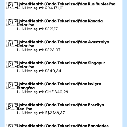
UnitedHealth (Ondo Tokenized)'dan Rus Rublesi'na
🇷🇺
1 UNHon eşittir ₽34.171,01
UnitedHealth (Ondo Tokenized)'dan Kanada
🇨🇦
Doları'na
1 UNHon eşittir $591,17
UnitedHealth (Ondo Tokenized)'dan Avustralya
🇦🇺
Doları'na
1 UNHon eşittir $598,07
UnitedHealth (Ondo Tokenized)'dan Singapur
🇸🇬
Doları'na
1 UNHon eşittir $540,34
UnitedHealth (Ondo Tokenized)'dan İsviçre
🇨🇭
Frangı'na
1 UNHon eşittir CHF 340,28
UnitedHealth (Ondo Tokenized)'dan Brezilya
🇧🇷
Reali'na
1 UNHon eşittir R$2.168,87
UnitedHealth (Ondo Tokenized)'dan Bangladeş