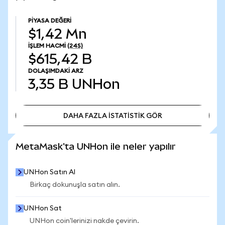
PIYASA DEĞERI
$1,42 Mn
İŞLEM HACMI
(24S)
$615,42 B
DOLAŞIMDAKI ARZ
3,35 B
UNHon
DAHA FAZLA İSTATİSTİK GÖR
DAHA FAZLA İSTATİSTİK GÖR
MetaMask'ta UNHon ile neler yapılır
UNHon Satın Al
Birkaç dokunuşla satın alın.
UNHon Sat
UNHon coin'lerinizi nakde çevirin.