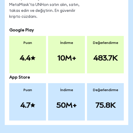
MetaMask'ta UNHon satın alın, satın,
takas edin ve değiştirin. En güvenilir
kripto cüzdanı.
Google Play
Puan
İndirme
Değerlendirme
4.4
10M+
483.7K
App Store
Puan
İndirme
Değerlendirme
4.7
50M+
75.8K