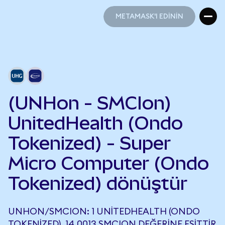
METAMASK'I EDİNİN
METAMASK'I EDİNİN
(UNHon - SMCIon)
UnitedHealth (Ondo
Tokenized) - Super
Micro Computer (Ondo
Tokenized) dönüştür
UNHON/SMCION: 1 UNITEDHEALTH (ONDO
TOKENIZED), 14,0013 SMCION DEĞERINE EŞITTIR