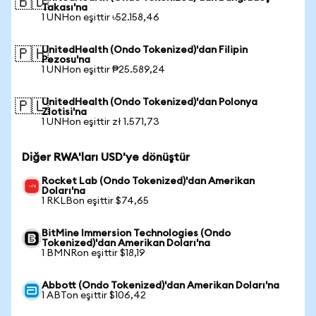
🇧🇩
Takası'na
1 UNHon eşittir ৳52.158,46
UnitedHealth (Ondo Tokenized)'dan Filipin
🇵🇭
Pezosu'na
1 UNHon eşittir ₱25.589,24
UnitedHealth (Ondo Tokenized)'dan Polonya
🇵🇱
Zlotisi'na
1 UNHon eşittir zł 1.571,73
Diğer RWA'ları USD'ye dönüştür
Rocket Lab (Ondo Tokenized)'dan Amerikan
Doları'na
1 RKLBon eşittir $74,65
BitMine Immersion Technologies (Ondo
Tokenized)'dan Amerikan Doları'na
1 BMNRon eşittir $18,19
Abbott (Ondo Tokenized)'dan Amerikan Doları'na
1 ABTon eşittir $106,42