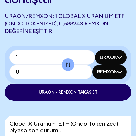
URAON/REMXON: 1 GLOBAL X URANIUM ETF
(ONDO TOKENIZED), 0,588243 REMXON
DEĞERINE EŞITTIR
URAON
REMXON
URAON - REMXON TAKAS ET
Global X Uranium ETF (Ondo Tokenized)
piyasa son durumu