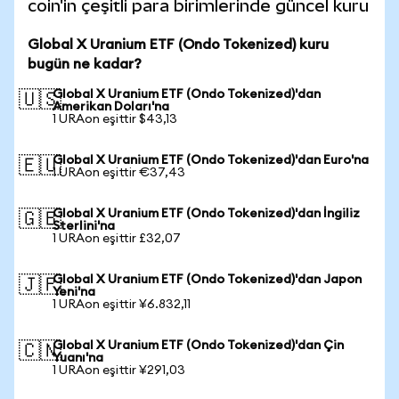
coin'in çeşitli para birimlerinde güncel kuru
Global X Uranium ETF (Ondo Tokenized) kuru
bugün ne kadar?
Global X Uranium ETF (Ondo Tokenized)'dan
🇺🇸
Amerikan Doları'na
1 URAon eşittir $43,13
Global X Uranium ETF (Ondo Tokenized)'dan Euro'na
🇪🇺
1 URAon eşittir €37,43
Global X Uranium ETF (Ondo Tokenized)'dan İngiliz
🇬🇧
Sterlini'na
1 URAon eşittir £32,07
Global X Uranium ETF (Ondo Tokenized)'dan Japon
🇯🇵
Yeni'na
1 URAon eşittir ¥6.832,11
Global X Uranium ETF (Ondo Tokenized)'dan Çin
🇨🇳
Yuanı'na
1 URAon eşittir ¥291,03