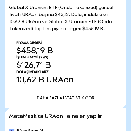
Global X Uranium ETF (Ondo Tokenized) güncel
fiyatı URAon başına $43,13. Dolaşımdaki arzı
10,62 B URAon ve Global X Uranium ETF (Ondo
Tokenized) toplam piyasa değeri $458,19 B .
PIYASA DEĞERI
$458,19 B
İŞLEM HACMI
(24S)
$126,71 B
DOLAŞIMDAKI ARZ
10,62 B
URAon
DAHA FAZLA İSTATİSTİK GÖR
DAHA FAZLA İSTATİSTİK GÖR
MetaMask'ta URAon ile neler yapılır