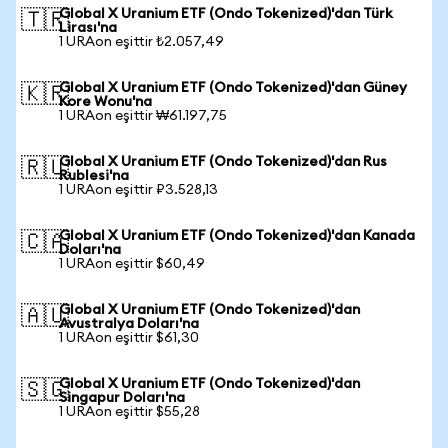
Global X Uranium ETF (Ondo Tokenized)'dan Türk
🇹🇷
Lirası'na
1 URAon eşittir ₺2.057,49
Global X Uranium ETF (Ondo Tokenized)'dan Güney
🇰🇷
Kore Wonu'na
1 URAon eşittir ₩61.197,75
Global X Uranium ETF (Ondo Tokenized)'dan Rus
🇷🇺
Rublesi'na
1 URAon eşittir ₽3.528,13
Global X Uranium ETF (Ondo Tokenized)'dan Kanada
🇨🇦
Doları'na
1 URAon eşittir $60,49
Global X Uranium ETF (Ondo Tokenized)'dan
🇦🇺
Avustralya Doları'na
1 URAon eşittir $61,30
Global X Uranium ETF (Ondo Tokenized)'dan
🇸🇬
Singapur Doları'na
1 URAon eşittir $55,28