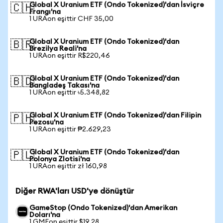
Global X Uranium ETF (Ondo Tokenized)'dan İsviçre
🇨🇭
Frangı'na
1 URAon eşittir CHF 35,00
Global X Uranium ETF (Ondo Tokenized)'dan
🇧🇷
Brezilya Reali'na
1 URAon eşittir R$220,46
Global X Uranium ETF (Ondo Tokenized)'dan
🇧🇩
Bangladeş Takası'na
1 URAon eşittir ৳5.348,82
Global X Uranium ETF (Ondo Tokenized)'dan Filipin
🇵🇭
Pezosu'na
1 URAon eşittir ₱2.629,23
Global X Uranium ETF (Ondo Tokenized)'dan
🇵🇱
Polonya Zlotisi'na
1 URAon eşittir zł 160,98
Diğer RWA'ları USD'ye dönüştür
GameStop (Ondo Tokenized)'dan Amerikan
Doları'na
1 GMEon eşittir $19,28