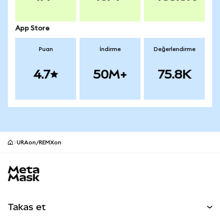
App Store
Puan
İndirme
Değerlendirme
4.7
50M+
75.8K
URAon/REMXon
MetaMask site alt bilgisi
Takas et
Takas İşlemleri