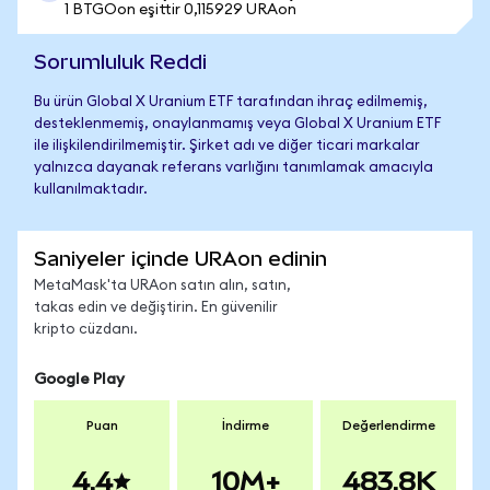
1 BTGOon eşittir 0,115929 URAon
Sorumluluk Reddi
Bu ürün Global X Uranium ETF tarafından ihraç edilmemiş,
desteklenmemiş, onaylanmamış veya Global X Uranium ETF
ile ilişkilendirilmemiştir. Şirket adı ve diğer ticari markalar
yalnızca dayanak referans varlığını tanımlamak amacıyla
kullanılmaktadır.
Saniyeler içinde URAon edinin
MetaMask'ta URAon satın alın, satın,
takas edin ve değiştirin. En güvenilir
kripto cüzdanı.
Google Play
Puan
İndirme
Değerlendirme
4.4
10M+
483.8K