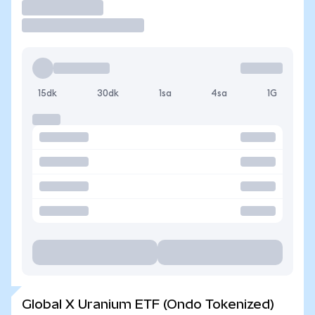
İşlem Yap
15dk
30dk
1sa
4sa
1G
Global X Uranium ETF (Ondo Tokenized)