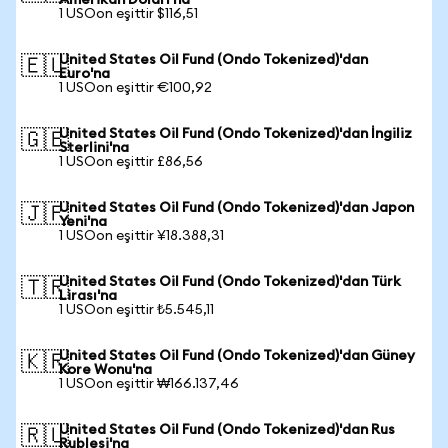
Amerikan Doları'na
1 USOon eşittir $116,51
United States Oil Fund (Ondo Tokenized)'dan
🇪🇺
Euro'na
1 USOon eşittir €100,92
United States Oil Fund (Ondo Tokenized)'dan İngiliz
🇬🇧
Sterlini'na
1 USOon eşittir £86,56
United States Oil Fund (Ondo Tokenized)'dan Japon
🇯🇵
Yeni'na
1 USOon eşittir ¥18.388,31
United States Oil Fund (Ondo Tokenized)'dan Türk
🇹🇷
Lirası'na
1 USOon eşittir ₺5.545,11
United States Oil Fund (Ondo Tokenized)'dan Güney
🇰🇷
Kore Wonu'na
1 USOon eşittir ₩166.137,46
United States Oil Fund (Ondo Tokenized)'dan Rus
🇷🇺
Rublesi'na