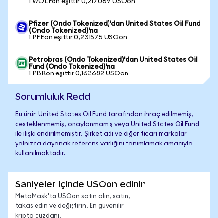
1 WOLFon eşittir 0,217069 USOon
Pfizer (Ondo Tokenized)'dan United States Oil Fund
(Ondo Tokenized)'na
1 PFEon eşittir 0,231575 USOon
Petrobras (Ondo Tokenized)'dan United States Oil
Fund (Ondo Tokenized)'na
1 PBRon eşittir 0,163682 USOon
Sorumluluk Reddi
Bu ürün United States Oil Fund tarafından ihraç edilmemiş,
desteklenmemiş, onaylanmamış veya United States Oil Fund
ile ilişkilendirilmemiştir. Şirket adı ve diğer ticari markalar
yalnızca dayanak referans varlığını tanımlamak amacıyla
kullanılmaktadır.
Saniyeler içinde USOon edinin
MetaMask'ta USOon satın alın, satın,
takas edin ve değiştirin. En güvenilir
kripto cüzdanı.