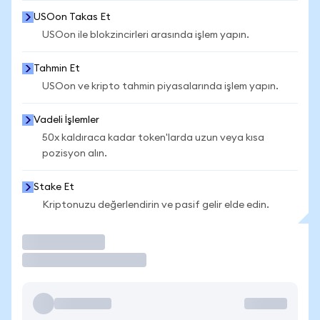
USOon Takas Et
USOon ile blokzincirleri arasında işlem yapın.
Tahmin Et
USOon ve kripto tahmin piyasalarında işlem yapın.
Vadeli İşlemler
50x kaldıraca kadar token'larda uzun veya kısa
pozisyon alın.
Stake Et
Kriptonuzu değerlendirin ve pasif gelir elde edin.
İşlem Yap