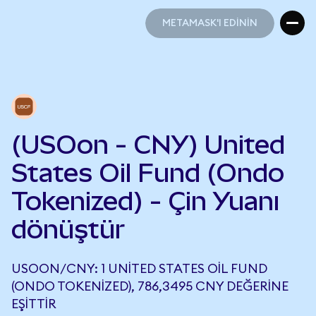
METAMASK'I EDİNİN
METAMASK'I EDİNİN
(USOon - CNY) United
States Oil Fund (Ondo
Tokenized) - Çin Yuanı
dönüştür
USOON/CNY: 1 UNITED STATES OIL FUND
(ONDO TOKENIZED), 786,3495 CNY DEĞERINE
EŞITTIR