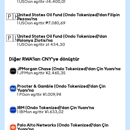
1 USOon eşittir ৳14.400,01
United States Oil Fund (Ondo Tokenized)'dan Filipin
🇵🇭
Pezosu'na
1 USOon eşittir ₱7.080,69
United States Oil Fund (Ondo Tokenized)'dan
🇵🇱
Polonya Zlotisi'na
1 USOon eşittir zł 434,30
Diğer RWA'ları CNY'ye dönüştür
JPMorgan Chase (Ondo Tokenized)'dan Çin Yuanı'na
1 JPMon eşittir ¥2.465,35
Procter & Gamble (Ondo Tokenized)'dan Çin
Yuanı'na
1 PGon eşittir ¥1.009,98
IBM (Ondo Tokenized)'dan Çin Yuanı'na
1 IBMon eşittir ¥1.633,02
Palo Alto Networks (Ondo Tokenized)'dan Çin
Yuanı'na