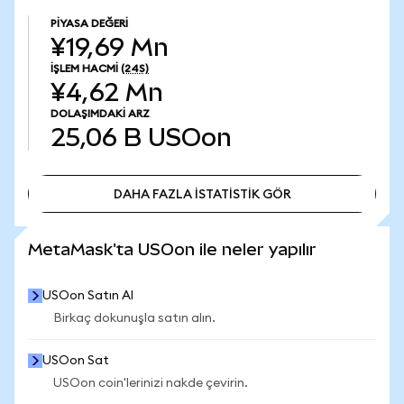
PIYASA DEĞERI
¥19,69 Mn
İŞLEM HACMI
(24S)
¥4,62 Mn
DOLAŞIMDAKI ARZ
25,06 B
USOon
DAHA FAZLA İSTATİSTİK GÖR
DAHA FAZLA İSTATİSTİK GÖR
MetaMask'ta USOon ile neler yapılır
USOon Satın Al
Birkaç dokunuşla satın alın.
USOon Sat
USOon coin'lerinizi nakde çevirin.