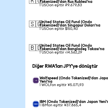
🇷🇺
Tokenized)'dan Rus Rublesi'na
1 USOon eşittir ₽9.679,83
United States Oil Fund (Ondo
🇸🇬
Tokenized)'dan Singapur Doları'na
1 USOon eşittir $150,40
United States Oil Fund (Ondo
🇧🇩
Tokenized)'dan Bangladeş Takası'na
1 USOon eşittir ৳14.562,29
Diğer RWA'ları JPY'ye dönüştür
Wolfspeed (Ondo Tokenized)'dan Jap
Yeni'na
1 WOLFon eşittir ¥5.071,93
IBM (Ondo Tokenized)'dan Japon Yeni'
1 IBMon eşittir ¥37.865,4