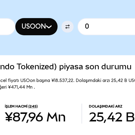
USOON
(Ondo Tokenized) piyasa son durumu
cel fiyatı USOon başına ¥18.537,22. Dolaşımdaki arzı 25,42 B U
eri ¥471,44 Mn .
İŞLEM HACMI
(24S)
DOLAŞIMDAKI ARZ
¥87,96 Mn
25,42 B