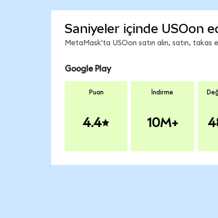
Saniyeler içinde USOon e
MetaMask'ta USOon satın alın, satın, takas edi
Google Play
Puan
İndirme
Değ
4.4
10M+
4