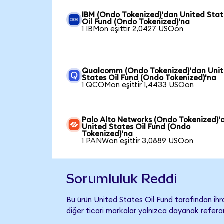
IBM (Ondo Tokenized)'dan United Stat
Oil Fund (Ondo Tokenized)'na
1 IBMon eşittir 2,0427 USOon
Qualcomm (Ondo Tokenized)'dan Uni
States Oil Fund (Ondo Tokenized)'na
1 QCOMon eşittir 1,4433 USOon
Palo Alto Networks (Ondo Tokenized)'
United States Oil Fund (Ondo
Tokenized)'na
1 PANWon eşittir 3,0889 USOon
Sorumluluk Reddi
Bu ürün United States Oil Fund tarafından ihr
diğer ticari markalar yalnızca dayanak referan