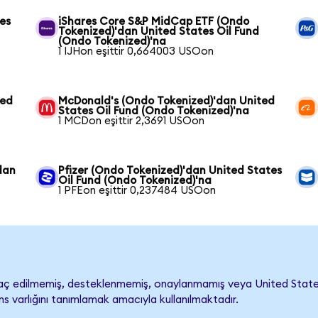
es
iShares Core S&P MidCap ETF (Ondo
Tokenized)'dan United States Oil Fund
(Ondo Tokenized)'na
1 IJHon eşittir 0,664003 USOon
ted
McDonald's (Ondo Tokenized)'dan United
States Oil Fund (Ondo Tokenized)'na
1 MCDon eşittir 2,3691 USOon
dan
Pfizer (Ondo Tokenized)'dan United States
Oil Fund (Ondo Tokenized)'na
1 PFEon eşittir 0,237484 USOon
aç edilmemiş, desteklenmemiş, onaylanmamış veya United States Oil 
s varlığını tanımlamak amacıyla kullanılmaktadır.