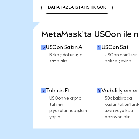
DAHA FAZLA İSTATİSTİK GÖR
DAHA FAZLA İSTATİSTİK GÖR
MetaMask'ta USOon ile ne
USOon Satın Al
USOon Sat
Birkaç dokunuşla
USOon coin'lerini
satın alın.
nakde çevirin.
Tahmin Et
Vadeli İşlemler
USOon ve kripto
50x kaldıraca
tahmin
kadar token'lard
piyasalarında işlem
uzun veya kısa
yapın.
pozisyon alın.