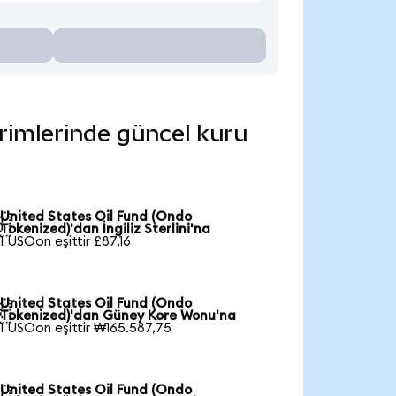
irimlerinde güncel kuru
United States Oil Fund (Ondo

Tokenized)'dan İngiliz Sterlini'na
1 USOon eşittir £87,16
United States Oil Fund (Ondo

Tokenized)'dan Güney Kore Wonu'na
1 USOon eşittir ₩165.587,75
United States Oil Fund (Ondo