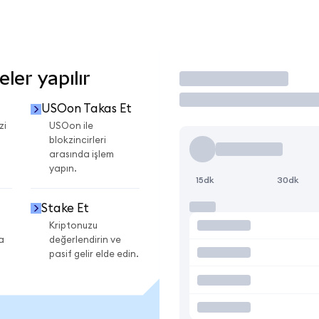
ler yapılır
İşlem Yap
USOon Takas Et
zi
USOon ile
blokzincirleri
arasında işlem
yapın.
15dk
30dk
Stake Et
Kriptonuzu
a
değerlendirin ve
pasif gelir elde edin.