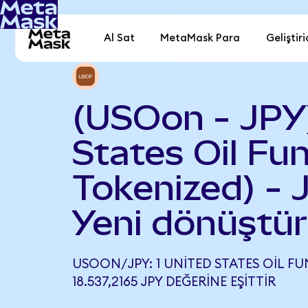
Al Sat
MetaMask Para
Geliştiri
(USOon - JPY
States Oil Fu
Tokenized) - 
Yeni dönüştür
USOON/JPY: 1 UNITED STATES OIL F
18.537,2165 JPY DEĞERINE EŞITTIR