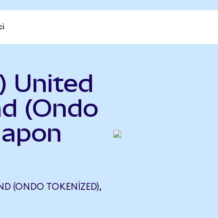
ci
) United
nd (Ondo
Japon
UND (ONDO TOKENIZED),