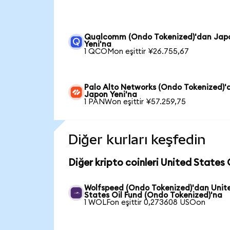
Qualcomm (Ondo Tokenized)'dan Jap
Yeni'na
1 QCOMon eşittir ¥26.755,67
Palo Alto Networks (Ondo Tokenized)'
Japon Yeni'na
1 PANWon eşittir ¥57.259,75
Diğer kurları keşfedin
Diğer kripto coinleri United States 
Wolfspeed (Ondo Tokenized)'dan Unit
States Oil Fund (Ondo Tokenized)'na
1 WOLFon eşittir 0,273608 USOon