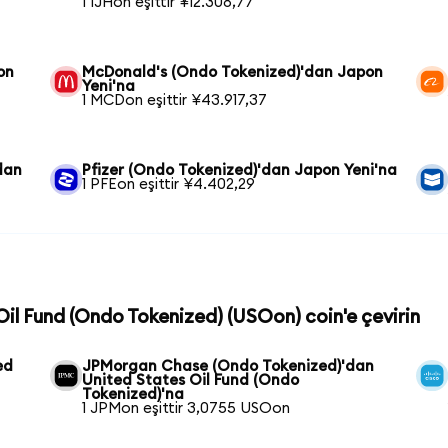
1 IJHon eşittir ¥12.308,77
on
McDonald's (Ondo Tokenized)'dan Japon
Yeni'na
1 MCDon eşittir ¥43.917,37
dan
Pfizer (Ondo Tokenized)'dan Japon Yeni'na
1 PFEon eşittir ¥4.402,29
Oil Fund (Ondo Tokenized) (USOon) coin'e çevirin
ed
JPMorgan Chase (Ondo Tokenized)'dan
United States Oil Fund (Ondo
Tokenized)'na
1 JPMon eşittir 3,0755 USOon