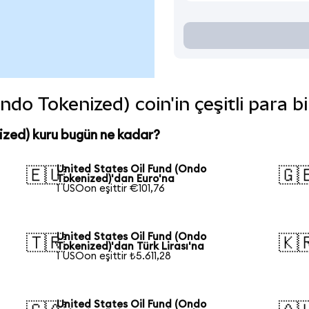
ndo Tokenized) coin'in çeşitli para b
ized) kuru bugün ne kadar?
United States Oil Fund (Ondo
🇪🇺
🇬
Tokenized)'dan Euro'na
1 USOon eşittir €101,76
United States Oil Fund (Ondo
🇹🇷
🇰
Tokenized)'dan Türk Lirası'na
1 USOon eşittir ₺5.611,28
United States Oil Fund (Ondo