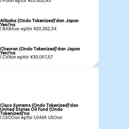
1 PGon eşittir ¥23.500,43
Alibaba (Ondo Tokenized)'dan Japon
Yeni'na
1 BABAon eşittir ¥20.352,34
Chevron (Ondo Tokenized)'dan Japon
Yeni'na
1 CVXon eşittir ¥30.097,57
Cisco Systems (Ondo Tokenized)'dan
United States Oil Fund (Ondo
Tokenized)'na
1 CSCOon eşittir 1,0468 USOon