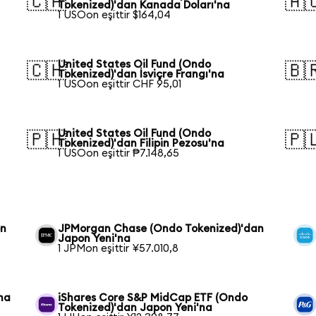
🇨🇦
🇦
Tokenized)'dan Kanada Doları'na
1 USOon eşittir $164,04
United States Oil Fund (Ondo
🇨🇭
🇧
Tokenized)'dan İsviçre Frangı'na
1 USOon eşittir CHF 95,01
United States Oil Fund (Ondo
🇵🇭
🇵
Tokenized)'dan Filipin Pezosu'na
1 USOon eşittir ₱7.148,65
on
JPMorgan Chase (Ondo Tokenized)'dan
Japon Yeni'na
1 JPMon eşittir ¥57.010,8
na
iShares Core S&P MidCap ETF (Ondo
Tokenized)'dan Japon Yeni'na