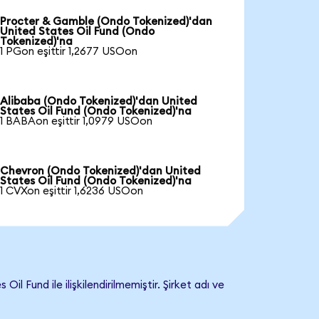
Procter & Gamble (Ondo Tokenized)'dan
United States Oil Fund (Ondo
Tokenized)'na
1 PGon eşittir 1,2677 USOon
Alibaba (Ondo Tokenized)'dan United
States Oil Fund (Ondo Tokenized)'na
1 BABAon eşittir 1,0979 USOon
Chevron (Ondo Tokenized)'dan United
States Oil Fund (Ondo Tokenized)'na
1 CVXon eşittir 1,6236 USOon
Fund ile ilişkilendirilmemiştir. Şirket adı ve