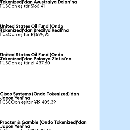

Tokenized)'dan Avustralya Doları'na
1 USOon eşittir $166,41
United States Oil Fund (Ondo

Tokenized)'dan Brezilya Reali'na
1 USOon eşittir R$599,93
United States Oil Fund (Ondo

Tokenized)'dan Polonya Zlotisi'na
1 USOon eşittir zł 437,60
Cisco Systems (Ondo Tokenized)'dan
Japon Yeni'na
1 CSCOon eşittir ¥19.405,39
Procter & Gamble (Ondo Tokenized)'dan
Japon Yeni'na