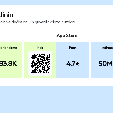
dinin
n ve değiştirin. En güvenilir kripto cüzdanı.
App Store
erlendirme
İndir
Puan
İndirme
83.8K
4.7
50M