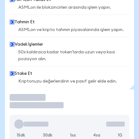
ASMLon ile blokzincirleri arasında işlem yapın.
Tahmin Et
ASMLon ve kripto tahmin piyasalarında işlem yapın.
Vadeli İşlemler
50x kaldıraca kadar token'larda uzun veya kısa
pozisyon alın.
Stake Et
Kriptonuzu değerlendirin ve pasif gelir elde edin.
İşlem Yap
15dk
30dk
1sa
4sa
1G