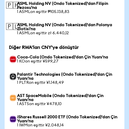
ASML Holding NV (Ondo Tokenized)'dan Filipin
🇵🇭
Pezosu'na
1 ASMLon eşittir ₱105.138,83
ASML Holding NV (Ondo Tokenized)'dan Polonya
🇵🇱
Zlotisi'na
1 ASMLon eşittir zł 6.440,12
Diğer RWA'ları CNY'ye dönüştür
Coca-Cola (Ondo Tokenized)'dan Çin Yuanı'na
1 KOon eşittir ¥599,27
Palantir Technologies (Ondo Tokenized)'dan Çin
Yuanı'na
1 PLTRon eşittir ¥1.148,49
AST SpaceMobile (Ondo Tokenized)'dan Çin
Yuanı'na
1 ASTSon eşittir ¥478,10
iShares Russell 2000 ETF (Ondo Tokenized)'dan Çin
Yuanı'na
1 IWMon eşittir ¥2.048,14