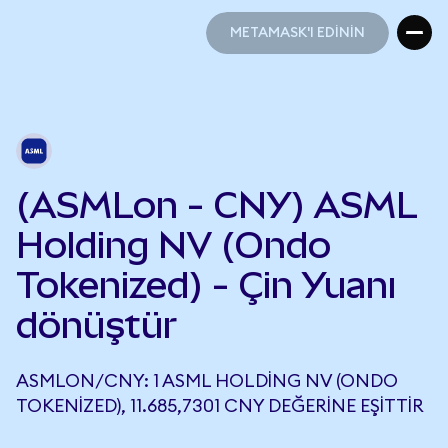
METAMASK'I EDİNİN
METAMASK'I EDİNİN
(ASMLon - CNY) ASML
Holding NV (Ondo
Tokenized) - Çin Yuanı
dönüştür
ASMLON/CNY: 1 ASML HOLDING NV (ONDO
TOKENIZED), 11.685,7301 CNY DEĞERINE EŞITTIR