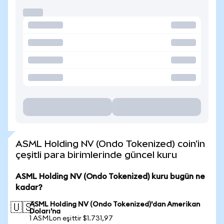
ASML Holding NV (Ondo Tokenized) coin'in
çeşitli para birimlerinde güncel kuru
ASML Holding NV (Ondo Tokenized) kuru bugün ne
kadar?
ASML Holding NV (Ondo Tokenized)'dan Amerikan
🇺🇸
Doları'na
1 ASMLon eşittir $1.731,97