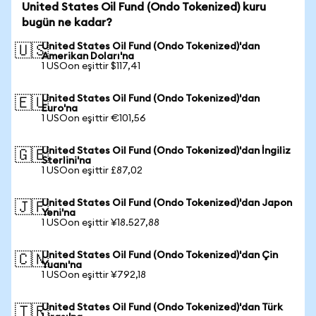
United States Oil Fund (Ondo Tokenized) kuru
bugün ne kadar?
United States Oil Fund (Ondo Tokenized)'dan
🇺🇸
Amerikan Doları'na
1 USOon eşittir $117,41
United States Oil Fund (Ondo Tokenized)'dan
🇪🇺
Euro'na
1 USOon eşittir €101,56
United States Oil Fund (Ondo Tokenized)'dan İngiliz
🇬🇧
Sterlini'na
1 USOon eşittir £87,02
United States Oil Fund (Ondo Tokenized)'dan Japon
🇯🇵
Yeni'na
1 USOon eşittir ¥18.527,88
United States Oil Fund (Ondo Tokenized)'dan Çin
🇨🇳
Yuanı'na
1 USOon eşittir ¥792,18
United States Oil Fund (Ondo Tokenized)'dan Türk
🇹🇷