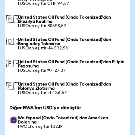
1 USOon eşittir CHF 94,87
United States Oil Fund (Ondo Tokenized)'dan
🇧🇷
Brezilya Reali'na
1 USOon eşittir R$598,52
United States Oil Fund (Ondo Tokenized)'dan
🇧🇩
Bangladeş Takası'na
1 USOon eşittir ৳14.532,58
United States Oil Fund (Ondo Tokenized)'dan Filipin
🇵🇭
Pezosu'na
1 USOon eşittir ₱7.127,37
United States Oil Fund (Ondo Tokenized)'dan
🇵🇱
Polonya Zlotisi'na
1 USOon eşittir zł 436,57
Diğer RWA'ları USD'ye dönüştür
Wolfspeed (Ondo Tokenized)'dan Amerikan
Doları'na
1 WOLFon eşittir $32,19