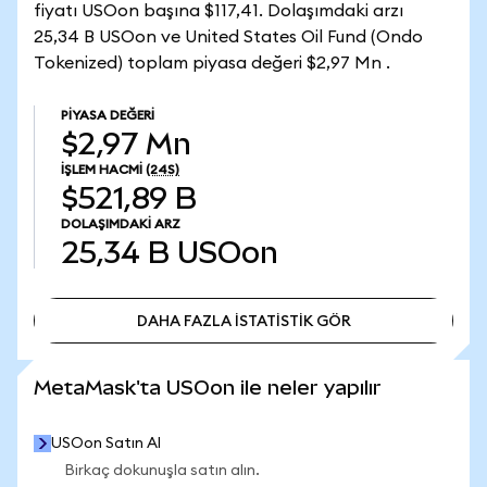
fiyatı USOon başına $117,41. Dolaşımdaki arzı
25,34 B USOon ve United States Oil Fund (Ondo
Tokenized) toplam piyasa değeri $2,97 Mn .
PIYASA DEĞERI
$2,97 Mn
İŞLEM HACMI
(24S)
$521,89 B
DOLAŞIMDAKI ARZ
25,34 B
USOon
DAHA FAZLA İSTATİSTİK GÖR
DAHA FAZLA İSTATİSTİK GÖR
MetaMask'ta USOon ile neler yapılır
USOon Satın Al
Birkaç dokunuşla satın alın.