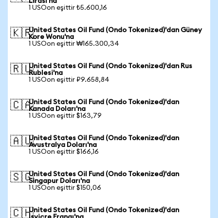
Lirası'na
1 USOon eşittir ₺5.600,16
United States Oil Fund (Ondo Tokenized)'dan Güney
🇰🇷
Kore Wonu'na
1 USOon eşittir ₩165.300,34
United States Oil Fund (Ondo Tokenized)'dan Rus
🇷🇺
Rublesi'na
1 USOon eşittir ₽9.658,84
United States Oil Fund (Ondo Tokenized)'dan
🇨🇦
Kanada Doları'na
1 USOon eşittir $163,79
United States Oil Fund (Ondo Tokenized)'dan
🇦🇺
Avustralya Doları'na
1 USOon eşittir $166,16
United States Oil Fund (Ondo Tokenized)'dan
🇸🇬
Singapur Doları'na
1 USOon eşittir $150,06
United States Oil Fund (Ondo Tokenized)'dan
🇨🇭
İsviçre Frangı'na