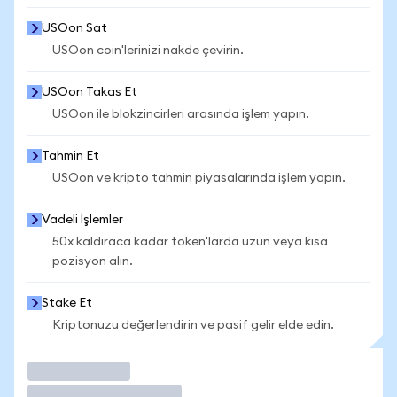
USOon Sat
USOon coin'lerinizi nakde çevirin.
USOon Takas Et
USOon ile blokzincirleri arasında işlem yapın.
Tahmin Et
USOon ve kripto tahmin piyasalarında işlem yapın.
Vadeli İşlemler
50x kaldıraca kadar token'larda uzun veya kısa
pozisyon alın.
Stake Et
Kriptonuzu değerlendirin ve pasif gelir elde edin.
İşlem Yap