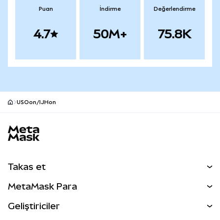
Puan
İndirme
Değerlendirme
4.7
50M+
75.8K
USOon/IJHon
MetaMask site alt bilgisi
Takas et
Takas İşlemleri
MetaMask Para
Tahmin Et
YENİ
Kripto Al
Geliştiriciler
Perps
YENİ
MetaMask Kart
Dökümantasyon