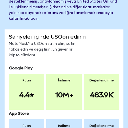
desteklenmemiş, onaylanmamış veya United States Oil Fund
ile ilişkilendirilmemiştir. Şirket adı ve diğer ticari markalar
yalnızca dayanak referans varlığını tanımlamak amacıyla
kullanılmaktadır.
Saniyeler içinde USOon edinin
MetaMask'ta USOon satın alın, satın,
takas edin ve değiştirin. En güvenilir
kripto cüzdanı.
Google Play
Puan
İndirme
Değerlendirme
4.4
10M+
483.9K
App Store
Puan
İndirme
Değerlendirme