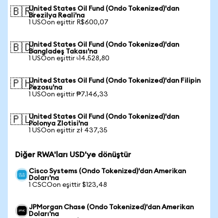
United States Oil Fund (Ondo Tokenized)'dan
🇧🇷
Brezilya Reali'na
1 USOon eşittir R$600,07
United States Oil Fund (Ondo Tokenized)'dan
🇧🇩
Bangladeş Takası'na
1 USOon eşittir ৳14.528,80
United States Oil Fund (Ondo Tokenized)'dan Filipin
🇵🇭
Pezosu'na
1 USOon eşittir ₱7.146,33
United States Oil Fund (Ondo Tokenized)'dan
🇵🇱
Polonya Zlotisi'na
1 USOon eşittir zł 437,35
Diğer RWA'ları USD'ye dönüştür
Cisco Systems (Ondo Tokenized)'dan Amerikan
Doları'na
1 CSCOon eşittir $123,48
JPMorgan Chase (Ondo Tokenized)'dan Amerikan
Doları'na