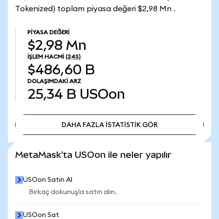
Tokenized) toplam piyasa değeri $2,98 Mn .
PIYASA DEĞERI
$2,98 Mn
İŞLEM HACMI
(24S)
$486,60 B
DOLAŞIMDAKI ARZ
25,34 B
USOon
DAHA FAZLA İSTATİSTİK GÖR
DAHA FAZLA İSTATİSTİK GÖR
MetaMask'ta USOon ile neler yapılır
USOon Satın Al
Birkaç dokunuşla satın alın.
USOon Sat