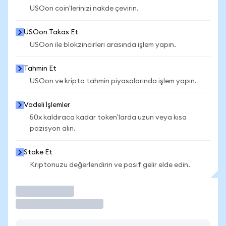
USOon coin'lerinizi nakde çevirin.
USOon Takas Et
USOon ile blokzincirleri arasında işlem yapın.
Tahmin Et
USOon ve kripto tahmin piyasalarında işlem yapın.
Vadeli İşlemler
50x kaldıraca kadar token'larda uzun veya kısa
pozisyon alın.
Stake Et
Kriptonuzu değerlendirin ve pasif gelir elde edin.
İşlem Yap