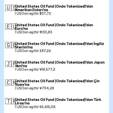
United States Oil Fund (Ondo Tokenized)'dan
🇺🇸
Amerikan Doları'na
1 USOon eşittir $117,72
United States Oil Fund (Ondo Tokenized)'dan
🇪🇺
Euro'na
1 USOon eşittir €101,83
United States Oil Fund (Ondo Tokenized)'dan İngiliz
🇬🇧
Sterlini'na
1 USOon eşittir £87,26
United States Oil Fund (Ondo Tokenized)'dan Japon
🇯🇵
Yeni'na
1 USOon eşittir ¥18.577,2
United States Oil Fund (Ondo Tokenized)'dan Çin
🇨🇳
Yuanı'na
1 USOon eşittir ¥794,28
United States Oil Fund (Ondo Tokenized)'dan Türk
🇹🇷
Lirası'na
1 USOon eşittir ₺5.615,06