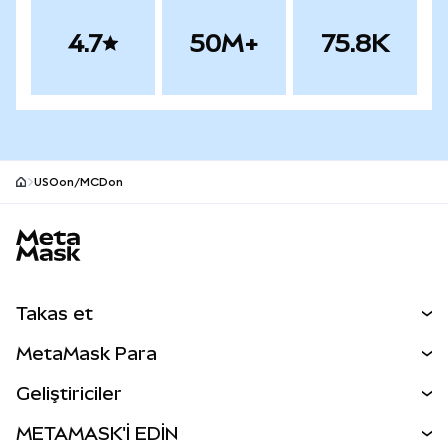
4.7
50M+
75.8K
USOon/MCDon
MetaMask site alt bilgisi
Takas et
Takas İşlemleri
MetaMask Para
Tahmin Et
YENİ
Kripto Al
Geliştiriciler
Perps
YENİ
MetaMask Kart
Dökümantasyon
METAMASK'İ EDİN
RWA'lar
mUSD
YENİ