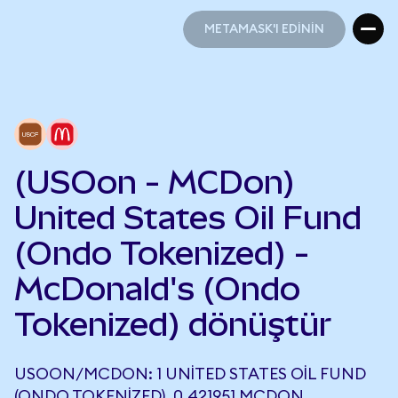
METAMASK'I EDİNİN
METAMASK'I EDİNİN
(USOon - MCDon)
United States Oil Fund
(Ondo Tokenized) -
McDonald's (Ondo
Tokenized) dönüştür
USOON/MCDON: 1 UNITED STATES OIL FUND
(ONDO TOKENIZED), 0,421951 MCDON