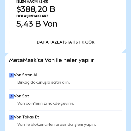
İŞLEM HACMI
(24S)
$388,20 B
DOLAŞIMDAKI ARZ
5,43 B
Von
DAHA FAZLA İSTATİSTİK GÖR
DAHA FAZLA İSTATİSTİK GÖR
MetaMask'ta Von ile neler yapılır
Von Satın Al
Birkaç dokunuşla satın alın.
Von Sat
Von coin'lerinizi nakde çevirin.
Von Takas Et
Von ile blokzincirleri arasında işlem yapın.