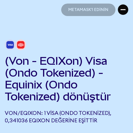
METAMASK'I EDİNİN
METAMASK'I EDİNİN
(Von - EQIXon) Visa
(Ondo Tokenized) -
Equinix (Ondo
Tokenized) dönüştür
VON/EQIXON: 1 VISA (ONDO TOKENIZED),
0,341036 EQIXON DEĞERINE EŞITTIR