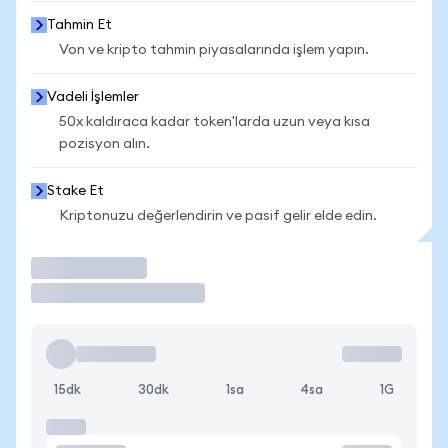
Tahmin Et
Von ve kripto tahmin piyasalarında işlem yapın.
Vadeli İşlemler
50x kaldıraca kadar token'larda uzun veya kısa
pozisyon alın.
Stake Et
Kriptonuzu değerlendirin ve pasif gelir elde edin.
İşlem Yap
15dk
30dk
1sa
4sa
1G