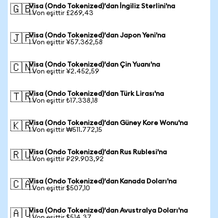
Visa (Ondo Tokenized)'dan İngiliz Sterlini'na
🇬🇧
1 Von eşittir £269,43
Visa (Ondo Tokenized)'dan Japon Yeni'na
🇯🇵
1 Von eşittir ¥57.362,58
Visa (Ondo Tokenized)'dan Çin Yuanı'na
🇨🇳
1 Von eşittir ¥2.452,59
Visa (Ondo Tokenized)'dan Türk Lirası'na
🇹🇷
1 Von eşittir ₺17.338,18
Visa (Ondo Tokenized)'dan Güney Kore Wonu'na
🇰🇷
1 Von eşittir ₩511.772,15
Visa (Ondo Tokenized)'dan Rus Rublesi'na
🇷🇺
1 Von eşittir ₽29.903,92
Visa (Ondo Tokenized)'dan Kanada Doları'na
🇨🇦
1 Von eşittir $507,10
Visa (Ondo Tokenized)'dan Avustralya Doları'na
🇦🇺
1 Von eşittir $514,37