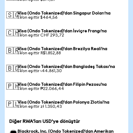
Visa (Ondo Tokenized)'dan Singapur Doları'na
🇸🇬
1 Von eşittir $464,56
Visa (Ondo Tokenized)'dan İsviçre Frangı'na
🇨🇭
1 Von eşittir CHF 293,72
Visa (Ondo Tokenized)'dan Brezilya Reali'na
🇧🇷
1 Von eşittir R$1.852,88
Visa (Ondo Tokenized)'dan Bangladeş Takası'na
🇧🇩
1 Von eşittir ৳44.861,30
Visa (Ondo Tokenized)'dan Filipin Pezosu'na
🇵🇭
1 Von eşittir ₱22.066,44
Visa (Ondo Tokenized)'dan Polonya Zlotisi'na
🇵🇱
1 Von eşittir zł 1.350,43
Diğer RWA'ları USD'ye dönüştür
Blackrock, Inc. (Ondo Tokenized)'dan Amerikan