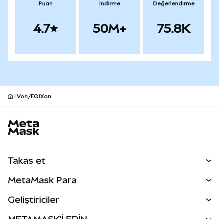
Puan
İndirme
Değerlendirme
4.7
50M+
75.8K
Von/EQIXon
MetaMask site alt bilgisi
Takas et
Takas İşlemleri
MetaMask Para
Tahmin Et
YENİ
Kripto Al
Geliştiriciler
Perps
YENİ
MetaMask Kart
Dökümantasyon