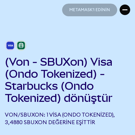
METAMASK'I EDİNİN
METAMASK'I EDİNİN
(Von - SBUXon) Visa
(Ondo Tokenized) -
Starbucks (Ondo
Tokenized) dönüştür
VON/SBUXON: 1 VISA (ONDO TOKENIZED),
3,4880 SBUXON DEĞERINE EŞITTIR