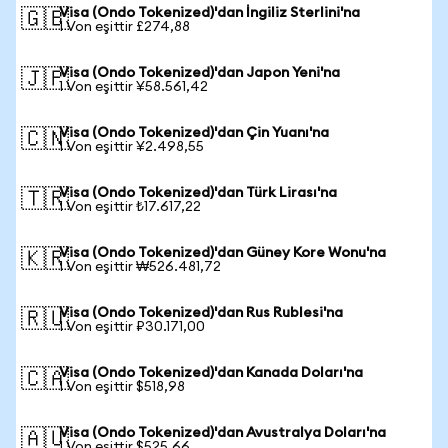
Visa (Ondo Tokenized)'dan İngiliz Sterlini'na
🇬🇧
1 Von eşittir £274,88
Visa (Ondo Tokenized)'dan Japon Yeni'na
🇯🇵
1 Von eşittir ¥58.561,42
Visa (Ondo Tokenized)'dan Çin Yuanı'na
🇨🇳
1 Von eşittir ¥2.498,55
Visa (Ondo Tokenized)'dan Türk Lirası'na
🇹🇷
1 Von eşittir ₺17.617,22
Visa (Ondo Tokenized)'dan Güney Kore Wonu'na
🇰🇷
1 Von eşittir ₩526.481,72
Visa (Ondo Tokenized)'dan Rus Rublesi'na
🇷🇺
1 Von eşittir ₽30.171,00
Visa (Ondo Tokenized)'dan Kanada Doları'na
🇨🇦
1 Von eşittir $518,98
Visa (Ondo Tokenized)'dan Avustralya Doları'na
🇦🇺
1 Von eşittir $525,66