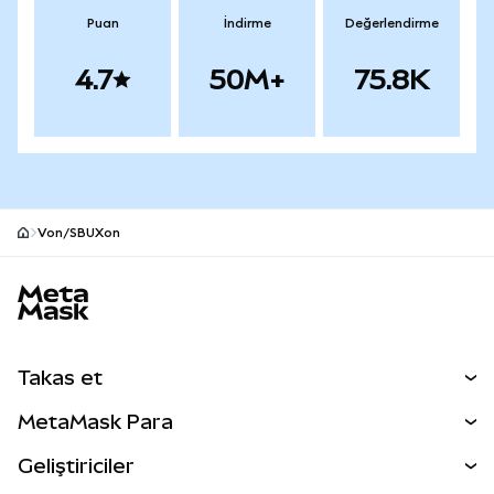
Puan
İndirme
Değerlendirme
4.7
50M+
75.8K
Von/SBUXon
MetaMask site alt bilgisi
Takas et
Takas İşlemleri
MetaMask Para
Tahmin Et
YENİ
Kripto Al
Geliştiriciler
Perps
YENİ
MetaMask Kart
Dökümantasyon