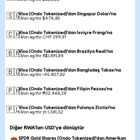
Visa (Ondo Tokenized)'dan Singapur Doları'na
🇸🇬
1 Von eşittir $474,85
Visa (Ondo Tokenized)'dan İsviçre Frangı'na
🇨🇭
1 Von eşittir CHF 299,91
Visa (Ondo Tokenized)'dan Brezilya Reali'na
🇧🇷
1 Von eşittir R$1.891,84
Visa (Ondo Tokenized)'dan Bangladeş Takası'na
🇧🇩
1 Von eşittir ৳45.807,82
Visa (Ondo Tokenized)'dan Filipin Pezosu'na
🇵🇭
1 Von eşittir ₱22.468,29
Visa (Ondo Tokenized)'dan Polonya Zlotisi'na
🇵🇱
1 Von eşittir zł 1.381,32
Diğer RWA'ları USD'ye dönüştür
SPDR Gold Shares (Ondo Tokenized)'dan Amerikan