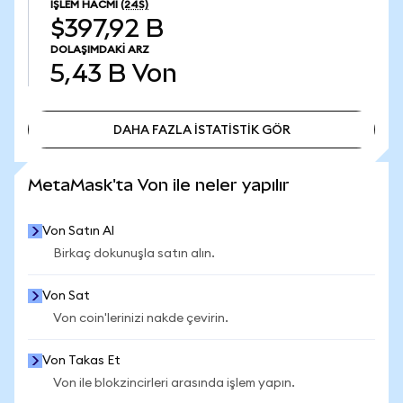
İŞLEM HACMI
(24S)
$397,92 B
DOLAŞIMDAKI ARZ
5,43 B
Von
DAHA FAZLA İSTATİSTİK GÖR
DAHA FAZLA İSTATİSTİK GÖR
MetaMask'ta Von ile neler yapılır
Von Satın Al
Birkaç dokunuşla satın alın.
Von Sat
Von coin'lerinizi nakde çevirin.
Von Takas Et
Von ile blokzincirleri arasında işlem yapın.