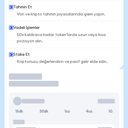
Tahmin Et
Von ve kripto tahmin piyasalarında işlem yapın.
Vadeli İşlemler
50x kaldıraca kadar token'larda uzun veya kısa
pozisyon alın.
Stake Et
Kriptonuzu değerlendirin ve pasif gelir elde edin.
İşlem Yap
15dk
30dk
1sa
4sa
1G