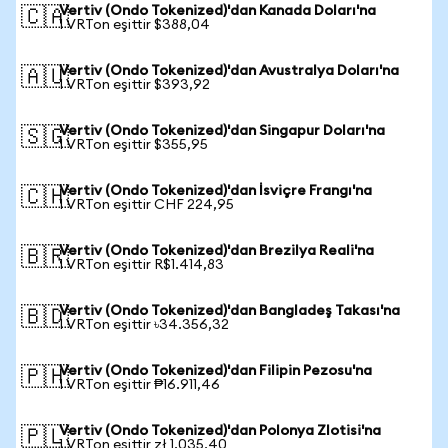
Vertiv (Ondo Tokenized)'dan Kanada Doları'na
🇨🇦
1 VRTon eşittir $388,04
Vertiv (Ondo Tokenized)'dan Avustralya Doları'na
🇦🇺
1 VRTon eşittir $393,92
Vertiv (Ondo Tokenized)'dan Singapur Doları'na
🇸🇬
1 VRTon eşittir $355,95
Vertiv (Ondo Tokenized)'dan İsviçre Frangı'na
🇨🇭
1 VRTon eşittir CHF 224,95
Vertiv (Ondo Tokenized)'dan Brezilya Reali'na
🇧🇷
1 VRTon eşittir R$1.414,83
Vertiv (Ondo Tokenized)'dan Bangladeş Takası'na
🇧🇩
1 VRTon eşittir ৳34.356,32
Vertiv (Ondo Tokenized)'dan Filipin Pezosu'na
🇵🇭
1 VRTon eşittir ₱16.911,46
Vertiv (Ondo Tokenized)'dan Polonya Zlotisi'na
🇵🇱
1 VRTon eşittir zł 1.035,40