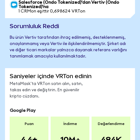
Salesforce (Ondo Tokenized)'dan Vertiv (Ondo
Tokenized)'na
1 CRMon eşittir 0,698624 VRTon
Sorumluluk Reddi
Bu ürün Vertiv tarafından ihraç edilmemiş, desteklenmemiş,
onaylanmamış veya Vertiv ile ilişkilendirilmemiştir. Şirket adı
ve diğer ticari markalar yalnızca dayanak referans varlığını
tanımlamak amacıyla kullanılmaktadır.
Saniyeler içinde VRTon edinin
MetaMask'ta VRTon satın alın, satın,
takas edin ve değiştirin. En güvenilir
kripto cüzdanı.
Google Play
Puan
İndirme
Değerlendirme
4.4
10M+
484K