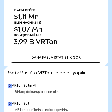
PIYASA DEĞERI
$1,11 Mn
İŞLEM HACMI
(24S)
$1,07 Mn
DOLAŞIMDAKI ARZ
3,99 B
VRTon
DAHA FAZLA İSTATİSTİK GÖR
DAHA FAZLA İSTATİSTİK GÖR
MetaMask'ta VRTon ile neler yapılır
VRTon Satın Al
Birkaç dokunuşla satın alın.
VRTon Sat
VRTon coin'lerinizi nakde çevirin.