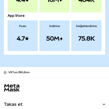
App Store
Puan
İndirme
Değerlendirme
4.7
50M+
75.8K
VRTon/RKLBon
MetaMask site alt bilgisi
Takas et