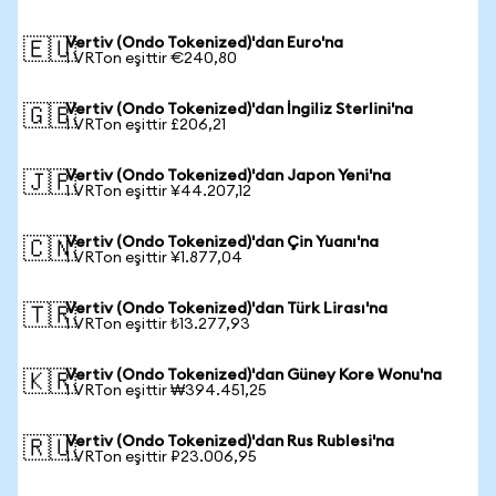
Vertiv (Ondo Tokenized)'dan Euro'na
🇪🇺
1 VRTon eşittir €240,80
Vertiv (Ondo Tokenized)'dan İngiliz Sterlini'na
🇬🇧
1 VRTon eşittir £206,21
Vertiv (Ondo Tokenized)'dan Japon Yeni'na
🇯🇵
1 VRTon eşittir ¥44.207,12
Vertiv (Ondo Tokenized)'dan Çin Yuanı'na
🇨🇳
1 VRTon eşittir ¥1.877,04
Vertiv (Ondo Tokenized)'dan Türk Lirası'na
🇹🇷
1 VRTon eşittir ₺13.277,93
Vertiv (Ondo Tokenized)'dan Güney Kore Wonu'na
🇰🇷
1 VRTon eşittir ₩394.451,25
Vertiv (Ondo Tokenized)'dan Rus Rublesi'na
🇷🇺
1 VRTon eşittir ₽23.006,95