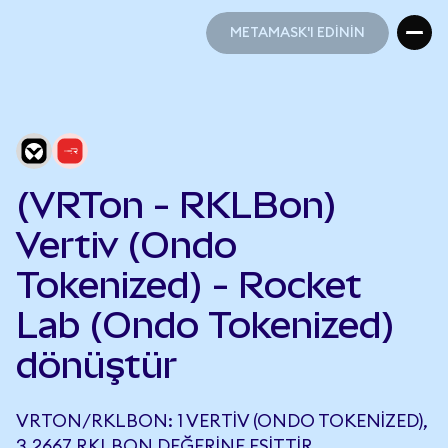
METAMASK'I EDİNİN
METAMASK'I EDİNİN
(VRTon - RKLBon)
Vertiv (Ondo
Tokenized) - Rocket
Lab (Ondo Tokenized)
dönüştür
VRTON/RKLBON: 1 VERTIV (ONDO TOKENIZED),
3,2667 RKLBON DEĞERINE EŞITTIR