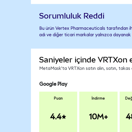
Sorumluluk Reddi
Bu ürün Vertex Pharmaceuticals tarafından ih
adı ve diğer ticari markalar yalnızca dayanak 
Saniyeler içinde VRTXon 
MetaMask'ta VRTXon satın alın, satın, takas ed
Google Play
Puan
İndirme
Değ
4.4
10M+
4