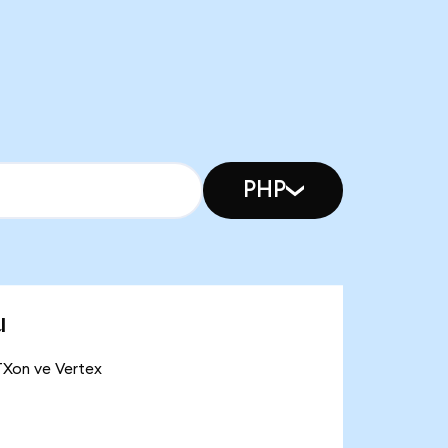
PHP
u
TXon ve Vertex