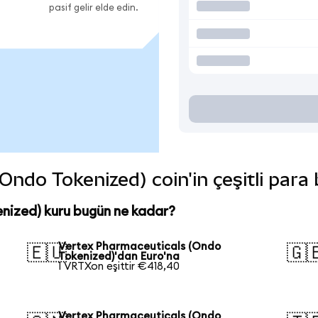
pasif gelir elde edin.
ndo Tokenized) coin'in çeşitli para 
nized) kuru bugün ne kadar?
Vertex Pharmaceuticals (Ondo
🇪🇺
🇬
Tokenized)'dan Euro'na
1 VRTXon eşittir €418,40
Vertex Pharmaceuticals (Ondo