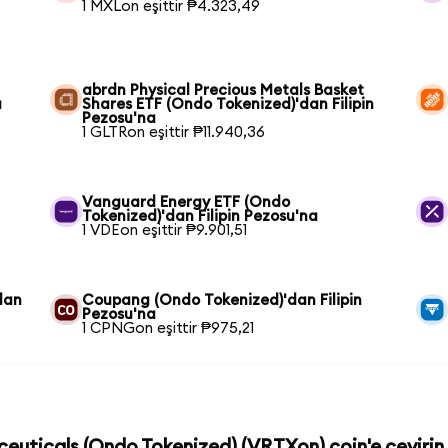
1 MXLon eşittir ₱4.323,49
abrdn Physical Precious Metals Basket
a
Shares ETF (Ondo Tokenized)'dan Filipin
Pezosu'na
1 GLTRon eşittir ₱11.940,36
Vanguard Energy ETF (Ondo
Tokenized)'dan Filipin Pezosu'na
1 VDEon eşittir ₱9.901,51
dan
Coupang (Ondo Tokenized)'dan Filipin
Pezosu'na
1 CPNGon eşittir ₱975,21
ceuticals (Ondo Tokenized) (VRTXon) coin'e çevirin