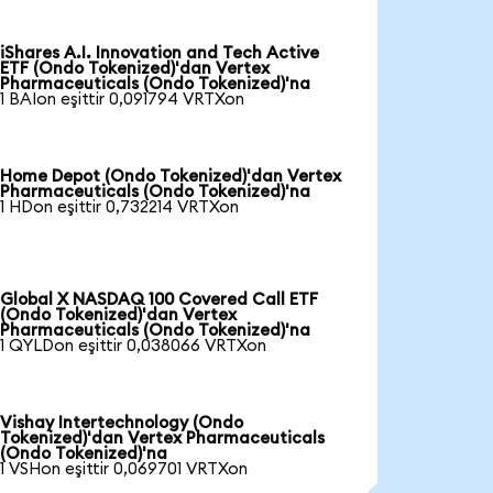
iShares A.I. Innovation and Tech Active
ETF (Ondo Tokenized)'dan Vertex
Pharmaceuticals (Ondo Tokenized)'na
1 BAIon eşittir 0,091794 VRTXon
Home Depot (Ondo Tokenized)'dan Vertex
Pharmaceuticals (Ondo Tokenized)'na
1 HDon eşittir 0,732214 VRTXon
Global X NASDAQ 100 Covered Call ETF
(Ondo Tokenized)'dan Vertex
Pharmaceuticals (Ondo Tokenized)'na
1 QYLDon eşittir 0,038066 VRTXon
Vishay Intertechnology (Ondo
Tokenized)'dan Vertex Pharmaceuticals
(Ondo Tokenized)'na
1 VSHon eşittir 0,069701 VRTXon