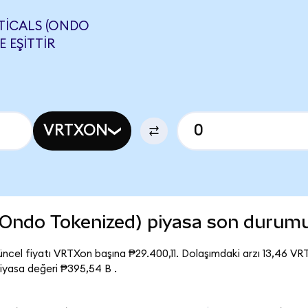
TICALS (ONDO
E EŞITTIR
VRTXON
(Ondo Tokenized) piyasa son durum
cel fiyatı VRTXon başına ₱29.400,11. Dolaşımdaki arzı 13,46 VR
yasa değeri ₱395,54 B .