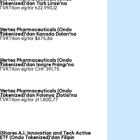

Tokenized)'dan Türk Lirası'na
1 VRTXon eşittir ₺22.990,12
Vertex Pharmaceuticals (Ondo

Tokenized)'dan Kanada Doları'na
1 VRTXon eşittir $675,86
Vertex Pharmaceuticals (Ondo

Tokenized)'dan İsviçre Frangı'na
1 VRTXon eşittir CHF 391,75
Vertex Pharmaceuticals (Ondo

Tokenized)'dan Polonya Zlotisi'na
1 VRTXon eşittir zł 1.800,77
iShares A.I. Innovation and Tech Active
ETF (Ondo Tokenized)'dan Filipin