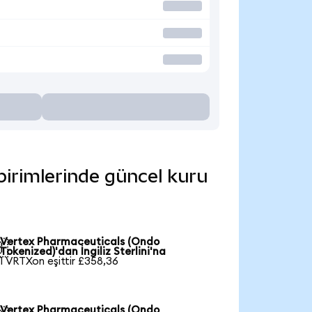
birimlerinde güncel kuru
Vertex Pharmaceuticals (Ondo

Tokenized)'dan İngiliz Sterlini'na
1 VRTXon eşittir £358,36
Vertex Pharmaceuticals (Ondo