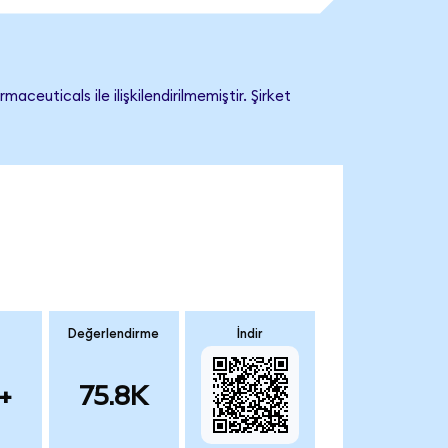
uticals ile ilişkilendirilmemiştir. Şirket
Değerlendirme
İndir
+
75.8K