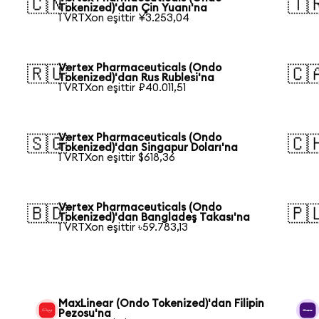
🇨🇳
🇹
Tokenized)'dan Çin Yuanı'na
1 VRTXon eşittir ¥3.253,04
Vertex Pharmaceuticals (Ondo
🇷🇺
🇨
Tokenized)'dan Rus Rublesi'na
1 VRTXon eşittir ₽40.011,51
Vertex Pharmaceuticals (Ondo
🇸🇬
🇨
Tokenized)'dan Singapur Doları'na
1 VRTXon eşittir $618,36
Vertex Pharmaceuticals (Ondo
🇧🇩
🇵
Tokenized)'dan Bangladeş Takası'na
1 VRTXon eşittir ৳59.783,13
MaxLinear (Ondo Tokenized)'dan Filipin
Pezosu'na