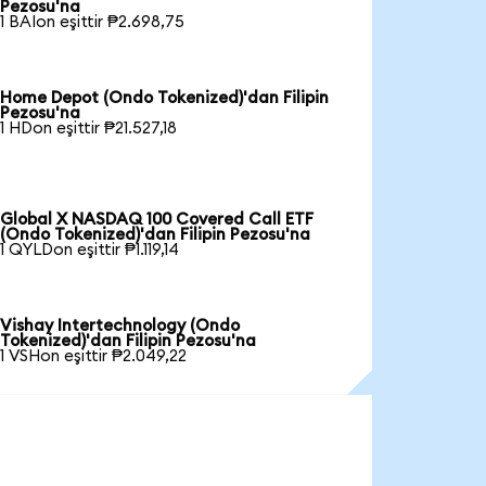
Pezosu'na
1 BAIon eşittir ₱2.698,75
Home Depot (Ondo Tokenized)'dan Filipin
Pezosu'na
1 HDon eşittir ₱21.527,18
Global X NASDAQ 100 Covered Call ETF
(Ondo Tokenized)'dan Filipin Pezosu'na
1 QYLDon eşittir ₱1.119,14
Vishay Intertechnology (Ondo
Tokenized)'dan Filipin Pezosu'na
1 VSHon eşittir ₱2.049,22