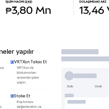
İŞLEM HACMI
(24S)
DOLAŞIMDAKI ARZ
₱3,80 Mn
13,46
eler yapılır
İşlem Yap
VRTXon Takas Et
izi
VRTXon ile
blokzincirleri
arasında işlem
yapın.
15dk
30dk
Stake Et
Kriptonuzu
a
değerlendirin ve