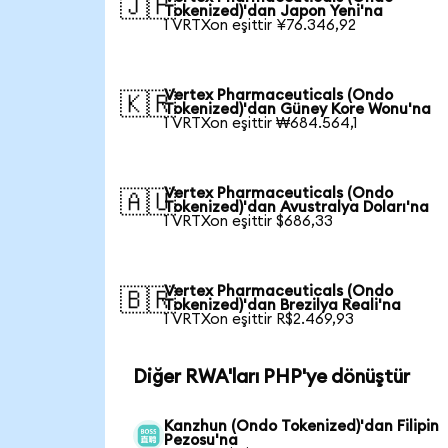
🇯🇵
Tokenized)'dan Japon Yeni'na
1 VRTXon eşittir ¥76.346,92
Vertex Pharmaceuticals (Ondo
🇰🇷
Tokenized)'dan Güney Kore Wonu'na
1 VRTXon eşittir ₩684.564,1
Vertex Pharmaceuticals (Ondo
🇦🇺
Tokenized)'dan Avustralya Doları'na
1 VRTXon eşittir $686,33
Vertex Pharmaceuticals (Ondo
🇧🇷
Tokenized)'dan Brezilya Reali'na
1 VRTXon eşittir R$2.469,93
Diğer RWA'ları PHP'ye dönüştür
Kanzhun (Ondo Tokenized)'dan Filipin
Pezosu'na