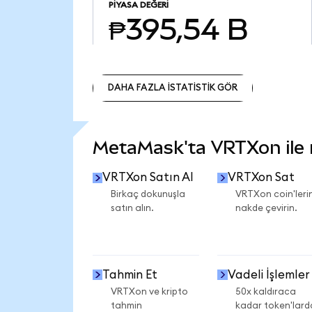
PIYASA DEĞERI
₱395,54 B
DAHA FAZLA İSTATİSTİK GÖR
DAHA FAZLA İSTATİSTİK GÖR
MetaMask'ta VRTXon ile n
VRTXon Satın Al
VRTXon Sat
Birkaç dokunuşla
VRTXon coin'lerin
satın alın.
nakde çevirin.
Tahmin Et
Vadeli İşlemler
VRTXon ve kripto
50x kaldıraca
tahmin
kadar token'lard