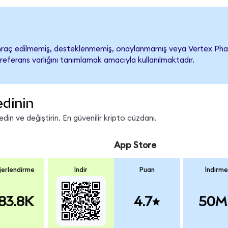
raç edilmemiş, desteklenmemiş, onaylanmamış veya Vertex Pharmace
referans varlığını tanımlamak amacıyla kullanılmaktadır.
edinin
in ve değiştirin. En güvenilir kripto cüzdanı.
App Store
erlendirme
İndir
Puan
İndirme
83.8K
4.7
50M