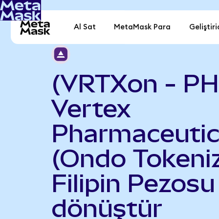
Al Sat
MetaMask Para
Geliştiri
(VRTXon - PH
Vertex
Pharmaceutic
(Ondo Tokeniz
Filipin Pezosu
dönüştür