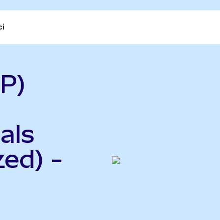
ci
P)
als
ed) -