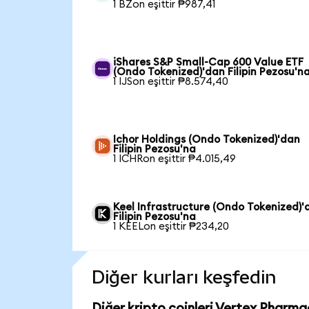
1 BZon eşittir ₱987,41
iShares S&P Small-Cap 600 Value ETF
(Ondo Tokenized)'dan Filipin Pezosu'n
1 IJSon eşittir ₱8.574,40
Ichor Holdings (Ondo Tokenized)'dan
Filipin Pezosu'na
1 ICHRon eşittir ₱4.015,49
Keel Infrastructure (Ondo Tokenized)'
Filipin Pezosu'na
1 KEELon eşittir ₱234,20
Diğer kurları keşfedin
Diğer kripto coinleri Vertex Pharma