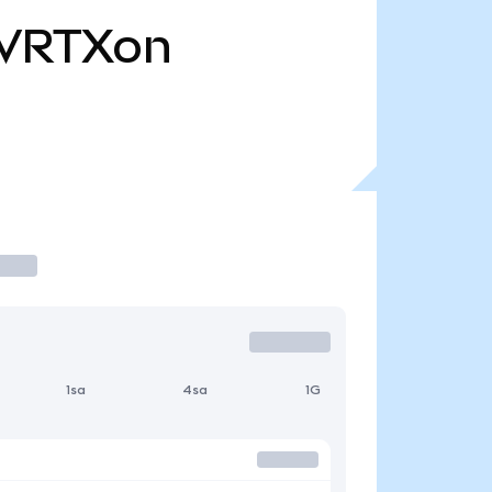
VRTXon
1sa
4sa
1G