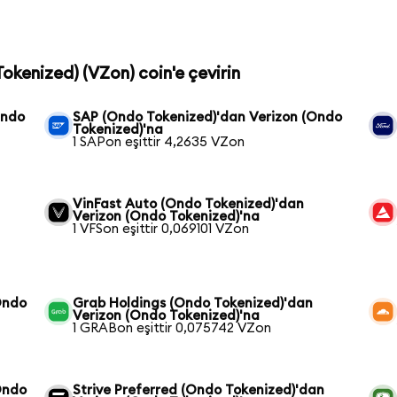
Tokenized) (VZon) coin'e çevirin
Ondo
SAP (Ondo Tokenized)'dan Verizon (Ondo
Tokenized)'na
1 SAPon eşittir 4,2635 VZon
VinFast Auto (Ondo Tokenized)'dan
Verizon (Ondo Tokenized)'na
1 VFSon eşittir 0,069101 VZon
Ondo
Grab Holdings (Ondo Tokenized)'dan
Verizon (Ondo Tokenized)'na
1 GRABon eşittir 0,075742 VZon
Ondo
Strive Preferred (Ondo Tokenized)'dan