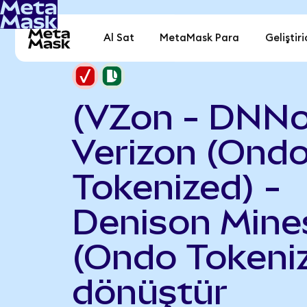
Al Sat
MetaMask Para
Geliştiri
(VZon - DNNo
Verizon (Ond
Tokenized) -
Denison Mine
(Ondo Tokeni
dönüştür