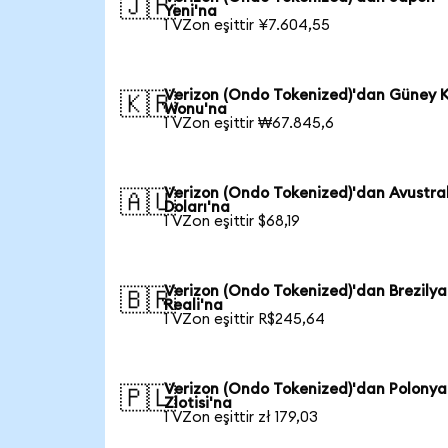
🇯🇵
Yeni'na
1 VZon eşittir ¥7.604,55
Verizon (Ondo Tokenized)'dan Güney 
🇰🇷
Wonu'na
1 VZon eşittir ₩67.845,6
Verizon (Ondo Tokenized)'dan Avustra
🇦🇺
Doları'na
1 VZon eşittir $68,19
Verizon (Ondo Tokenized)'dan Brezilya
🇧🇷
Reali'na
1 VZon eşittir R$245,64
Verizon (Ondo Tokenized)'dan Polonya
🇵🇱
Zlotisi'na
1 VZon eşittir zł 179,03