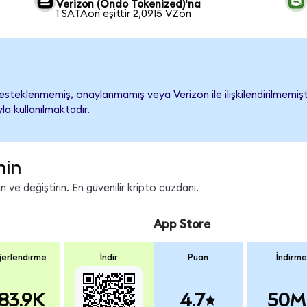
Verizon (Ondo Tokenized)'na
1 SATAon eşittir 2,0915 VZon
steklenmemiş, onaylanmamış veya Verizon ile ilişkilendirilmemiştir
a kullanılmaktadır.
nin
 ve değiştirin. En güvenilir kripto cüzdanı.
App Store
erlendirme
İndir
Puan
İndirme
83.9K
4.7
50M