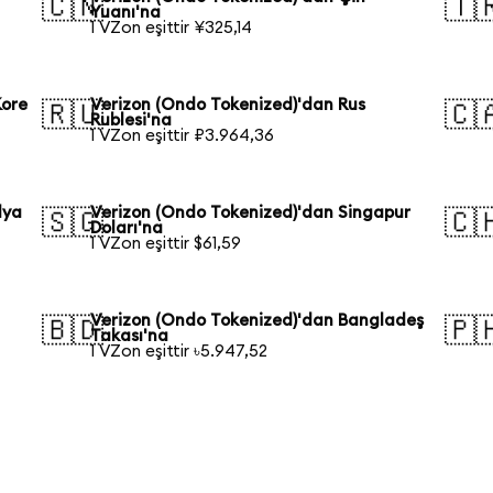
🇨🇳
🇹
Yuanı'na
1 VZon eşittir ¥325,14
Kore
Verizon (Ondo Tokenized)'dan Rus
🇷🇺
🇨
Rublesi'na
1 VZon eşittir ₽3.964,36
lya
Verizon (Ondo Tokenized)'dan Singapur
🇸🇬
🇨
Doları'na
1 VZon eşittir $61,59
Verizon (Ondo Tokenized)'dan Bangladeş
🇧🇩
🇵
Takası'na
1 VZon eşittir ৳5.947,52