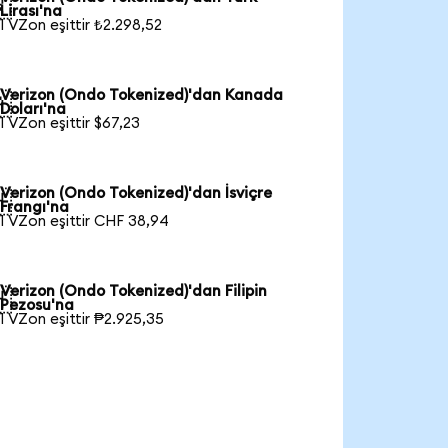

Lirası'na
1 VZon eşittir ₺2.298,52
Verizon (Ondo Tokenized)'dan Kanada

Doları'na
1 VZon eşittir $67,23
Verizon (Ondo Tokenized)'dan İsviçre

Frangı'na
1 VZon eşittir CHF 38,94
Verizon (Ondo Tokenized)'dan Filipin

Pezosu'na
1 VZon eşittir ₱2.925,35