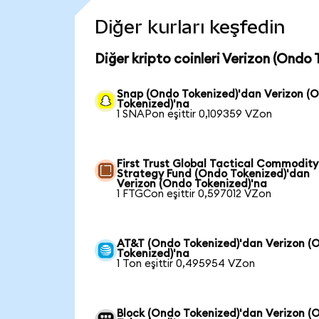
Diğer kurları keşfedin
Diğer kripto coinleri Verizon (Ondo 
Snap (Ondo Tokenized)'dan Verizon (
Tokenized)'na
1 SNAPon eşittir 0,109359 VZon
First Trust Global Tactical Commodity
Strategy Fund (Ondo Tokenized)'dan
Verizon (Ondo Tokenized)'na
1 FTGCon eşittir 0,597012 VZon
AT&T (Ondo Tokenized)'dan Verizon (
Tokenized)'na
1 Ton eşittir 0,495954 VZon
Block (Ondo Tokenized)'dan Verizon (