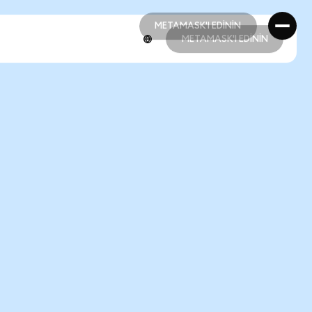
METAMASK'I EDİNİN
METAMASK'I EDİNİN
METAMASK'I EDİNİN
METAMASK'I EDİNİN