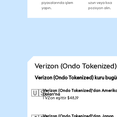
piyasalarında işlem
uzun veya kısa
yapın.
pozisyon alın.
Verizon (Ondo Tokenized) 
Verizon (Ondo Tokenized) kuru bugü
Verizon (Ondo Tokenized)'dan Amerik
🇺🇸
Doları'na
1 VZon eşittir $48,19
Verizon (Ondo Tokenized)'dan Japon