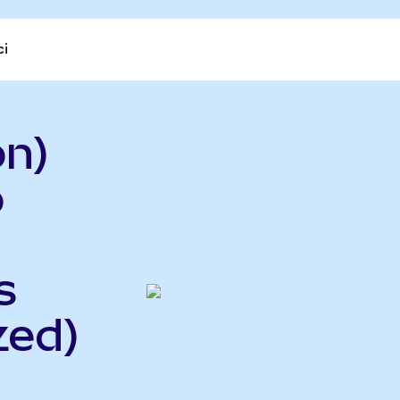
ci
n)
o
s
zed)