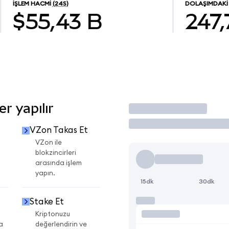
İŞLEM HACMI
(24S)
DOLAŞIMDAKI
$55,43 B
247,
r yapılır
İşlem Yap
VZon Takas Et
VZon ile
blokzincirleri
arasında işlem
yapın.
15dk
30dk
Stake Et
Kriptonuzu
a
değerlendirin ve