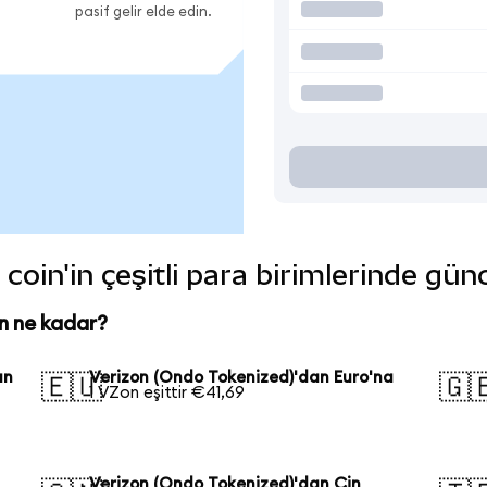
pasif gelir elde edin.
coin'in çeşitli para birimlerinde gün
n ne kadar?
an
Verizon (Ondo Tokenized)'dan Euro'na
🇪🇺
🇬
1 VZon eşittir €41,69
Verizon (Ondo Tokenized)'dan Çin