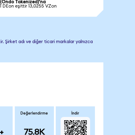
(Ondo Tokenized)'na
1 DEon eşittir 13,0255 VZon
. Şirket adı ve diğer ticari markalar yalnızca
Değerlendirme
İndir
+
75.8K