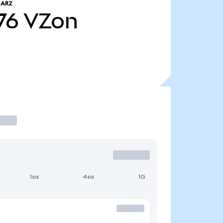
 ARZ
76
VZon
1sa
4sa
1G