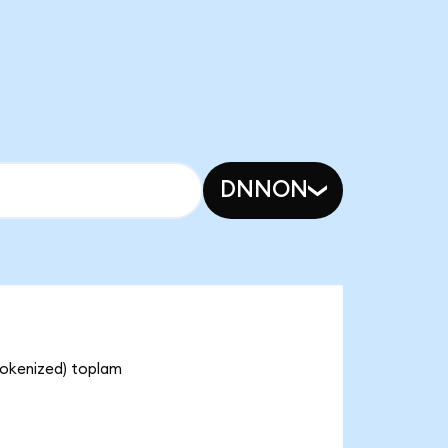
DNNON
Tokenized) toplam