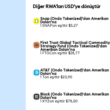
Diğer RWA'ları USD'ye dönüştür
Snap (Ondo Tokenized)'dan Amerikan
Doları'na
1 SNAPon eşittir $5,27
First Trust Global Tactical Commodity
Strategy Fund (Ondo Tokenized)'dan
Amerikan Doları'na
1 FTGCon eşittir $28,77
AT&T (Ondo Tokenized)'dan Amerikan
Doları'na
1 Ton eşittir $23,90
Block (Ondo Tokenized)'dan Amerikan
Doları'na
1 XYZon eşittir $78,50