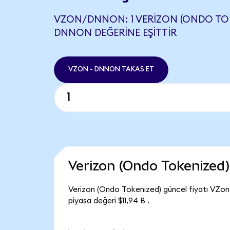
VZON/DNNON: 1 VERIZON (ONDO TOKE
DNNON DEĞERINE EŞITTIR
VZON - DNNON TAKAS ET
Verizon (Ondo Tokenized
Verizon (Ondo Tokenized) güncel fiyatı VZon
piyasa değeri $11,94 B .