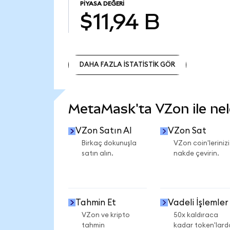
PIYASA DEĞERI
$11,94 B
DAHA FAZLA İSTATİSTİK GÖR
DAHA FAZLA İSTATİSTİK GÖR
MetaMask'ta VZon ile nele
VZon Satın Al
VZon Sat
Birkaç dokunuşla
VZon coin'lerinizi
satın alın.
nakde çevirin.
Tahmin Et
Vadeli İşlemler
VZon ve kripto
50x kaldıraca
tahmin
kadar token'lard