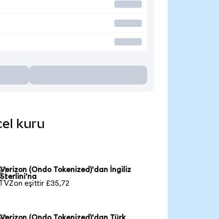
cel kuru
Verizon (Ondo Tokenized)'dan İngiliz

Sterlini'na
1 VZon eşittir £35,72
Verizon (Ondo Tokenized)'dan Türk