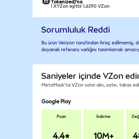
Tokenized)'na
1 XYZon eşittir 1,6290 VZon
Sorumluluk Reddi
Bu ürün Verizon tarafından ihraç edilmemiş, de
dayanak referans varlığını tanımlamak amacıyl
Saniyeler içinde VZon edi
MetaMask'ta VZon satın alın, satın, takas edin
Google Play
Puan
İndirme
Değ
4.4
10M+
4