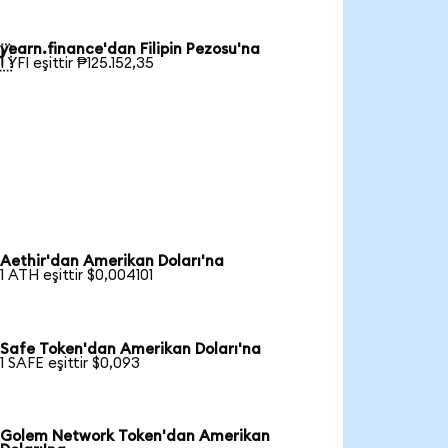
yearn.finance'dan Filipin Pezosu'na

1 YFI eşittir ₱125.152,35
Aethir'dan Amerikan Doları'na
1 ATH eşittir $0,004101
Safe Token'dan Amerikan Doları'na
1 SAFE eşittir $0,093
Golem Network Token'dan Amerikan