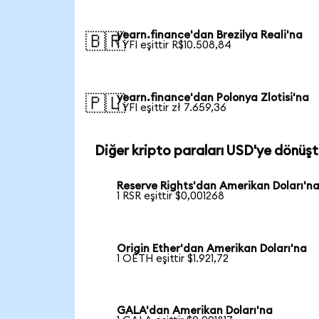
yearn.finance'dan Brezilya Reali'na
🇧🇷
1 YFI eşittir R$10.508,84
yearn.finance'dan Polonya Zlotisi'na
🇵🇱
1 YFI eşittir zł 7.659,36
Diğer kripto paraları USD'ye dönüşt
Reserve Rights'dan Amerikan Doları'n
1 RSR eşittir $0,001268
Origin Ether'dan Amerikan Doları'na
1 OETH eşittir $1.921,72
GALA'dan Amerikan Doları'na