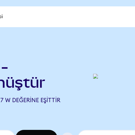
ci
 -
nüştür
67 W DEĞERINE EŞITTIR