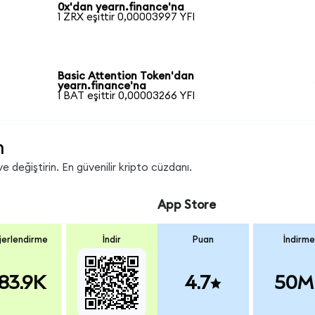
0x'dan yearn.finance'na
1 ZRX eşittir 0,00003997 YFI
Basic Attention Token'dan
yearn.finance'na
1 BAT eşittir 0,00003266 YFI
n
e değiştirin. En güvenilir kripto cüzdanı.
App Store
erlendirme
İndir
Puan
İndirme
83.9K
4.7
50M