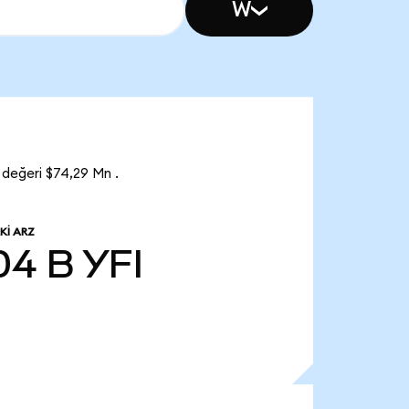
W
 değeri $74,29 Mn .
KI ARZ
04 B
YFI