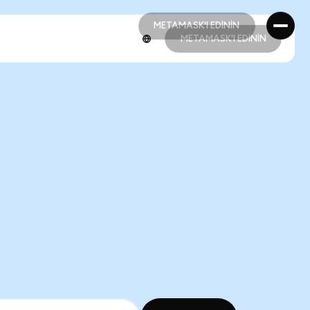
METAMASK'I EDİNİN
METAMASK'I EDİNİN
METAMASK'I EDİNİN
METAMASK'I EDİNİN