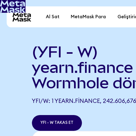
Al Sat
MetaMask Para
Geliştiri
(YFI - W)
yearn.finance
Wormhole dö
YFI/W: 1 YEARN.FINANCE, 242.606,67
YFI - W TAKAS ET