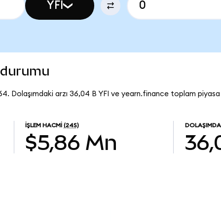
YFI
n durumu
,64. Dolaşımdaki arzı 36,04 B YFI ve yearn.finance toplam piyasa
İŞLEM HACMI
(24S)
DOLAŞIMDA
$5,86 Mn
36,