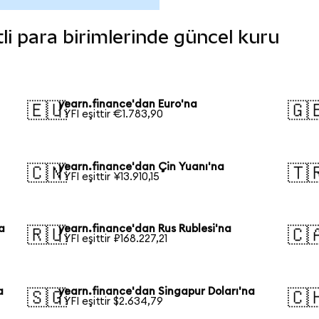
tli para birimlerinde güncel kuru
yearn.finance'dan Euro'na
🇪🇺
🇬
1 YFI eşittir €1.783,90
yearn.finance'dan Çin Yuanı'na
🇨🇳
🇹
1 YFI eşittir ¥13.910,15
a
yearn.finance'dan Rus Rublesi'na
🇷🇺
🇨
1 YFI eşittir ₽168.227,21
a
yearn.finance'dan Singapur Doları'na
🇸🇬
🇨
1 YFI eşittir $2.634,79