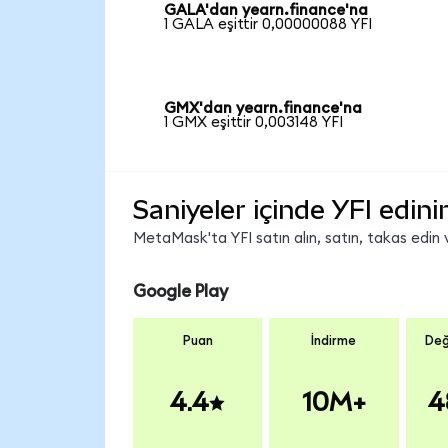
GALA'dan yearn.finance'na
1 GALA eşittir 0,00000088 YFI
GMX'dan yearn.finance'na
1 GMX eşittir 0,003148 YFI
Saniyeler içinde YFI edini
MetaMask'ta YFI satın alın, satın, takas edin v
Google Play
Puan
İndirme
Değ
4.4
10M+
4