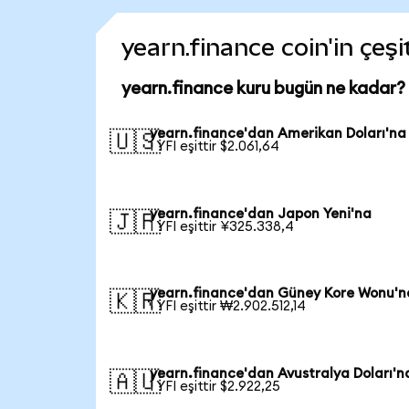
yearn.finance coin'in çeşi
yearn.finance kuru bugün ne kadar?
yearn.finance'dan Amerikan Doları'na
🇺🇸
1 YFI eşittir $2.061,64
yearn.finance'dan Japon Yeni'na
🇯🇵
1 YFI eşittir ¥325.338,4
yearn.finance'dan Güney Kore Wonu'n
🇰🇷
1 YFI eşittir ₩2.902.512,14
yearn.finance'dan Avustralya Doları'n
🇦🇺
1 YFI eşittir $2.922,25