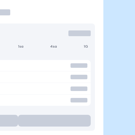
1sa
4sa
1G