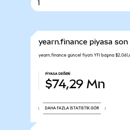
yearn.finance piyasa so
yearn.finance güncel fiyatı YFI başına $2.061
PIYASA DEĞERI
$74,29 Mn
DAHA FAZLA İSTATİSTİK GÖR
DAHA FAZLA İSTATİSTİK GÖR