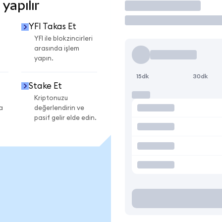
yapılır
İşlem Yap
YFI Takas Et
YFI ile blokzincirleri
arasında işlem
yapın.
15dk
30dk
Stake Et
Kriptonuzu
a
değerlendirin ve
pasif gelir elde edin.