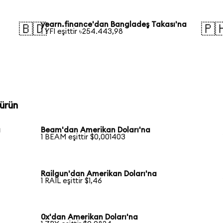
yearn.finance'dan Bangladeş Takası'na
🇧🇩
🇵
1 YFI eşittir ৳254.443,98
ürün
a
Beam'dan Amerikan Doları'na
1 BEAM eşittir $0,001403
Railgun'dan Amerikan Doları'na
1 RAIL eşittir $1,46
0x'dan Amerikan Doları'na