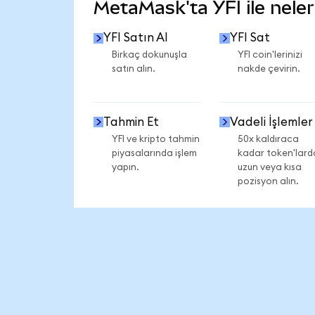
MetaMask'ta YFI ile neler 
YFI Satın Al
YFI Sat
Birkaç dokunuşla
YFI coin'lerinizi
satın alın.
nakde çevirin.
Tahmin Et
Vadeli İşlemler
YFI ve kripto tahmin
50x kaldıraca
piyasalarında işlem
kadar token'lard
yapın.
uzun veya kısa
pozisyon alın.