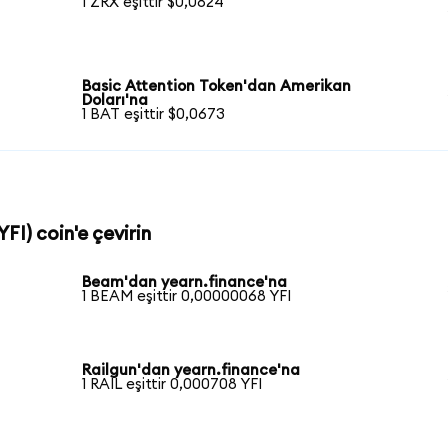
1 ZRX eşittir $0,0824
Basic Attention Token'dan Amerikan
Doları'na
1 BAT eşittir $0,0673
YFI) coin'e çevirin
Beam'dan yearn.finance'na
1 BEAM eşittir 0,00000068 YFI
Railgun'dan yearn.finance'na
1 RAIL eşittir 0,000708 YFI