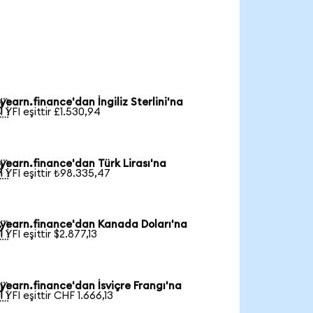
yearn.finance'dan İngiliz Sterlini'na

1 YFI eşittir £1.530,94
yearn.finance'dan Türk Lirası'na

1 YFI eşittir ₺98.335,47
yearn.finance'dan Kanada Doları'na

1 YFI eşittir $2.877,13
yearn.finance'dan İsviçre Frangı'na

1 YFI eşittir CHF 1.666,13