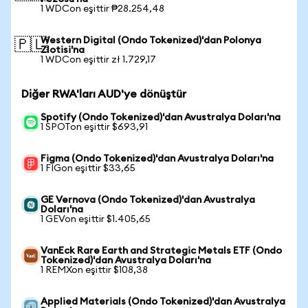
1 WDCon eşittir ₱28.254,48
Western Digital (Ondo Tokenized)'dan Polonya
🇵🇱
Zlotisi'na
1 WDCon eşittir zł 1.729,17
Diğer RWA'ları AUD'ye dönüştür
Spotify (Ondo Tokenized)'dan Avustralya Doları'na
1 SPOTon eşittir $693,91
Figma (Ondo Tokenized)'dan Avustralya Doları'na
1 FIGon eşittir $33,65
GE Vernova (Ondo Tokenized)'dan Avustralya
Doları'na
1 GEVon eşittir $1.405,65
VanEck Rare Earth and Strategic Metals ETF (Ondo
Tokenized)'dan Avustralya Doları'na
1 REMXon eşittir $108,38
Applied Materials (Ondo Tokenized)'dan Avustralya