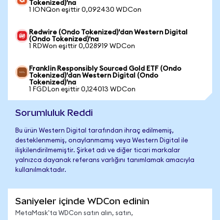
Tokenized)'na
1 IONQon eşittir 0,092430 WDCon
Redwire (Ondo Tokenized)'dan Western Digital
(Ondo Tokenized)'na
1 RDWon eşittir 0,028919 WDCon
Franklin Responsibly Sourced Gold ETF (Ondo
Tokenized)'dan Western Digital (Ondo
Tokenized)'na
1 FGDLon eşittir 0,124013 WDCon
Sorumluluk Reddi
Bu ürün Western Digital tarafından ihraç edilmemiş,
desteklenmemiş, onaylanmamış veya Western Digital ile
ilişkilendirilmemiştir. Şirket adı ve diğer ticari markalar
yalnızca dayanak referans varlığını tanımlamak amacıyla
kullanılmaktadır.
Saniyeler içinde WDCon edinin
MetaMask'ta WDCon satın alın, satın,