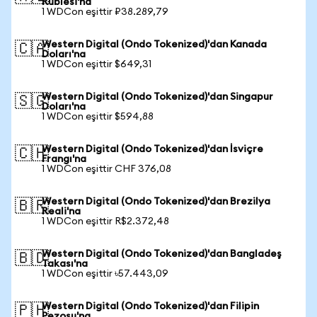
Rublesi'na
1 WDCon eşittir ₽38.289,79
Western Digital (Ondo Tokenized)'dan Kanada
🇨🇦
Doları'na
1 WDCon eşittir $649,31
Western Digital (Ondo Tokenized)'dan Singapur
🇸🇬
Doları'na
1 WDCon eşittir $594,88
Western Digital (Ondo Tokenized)'dan İsviçre
🇨🇭
Frangı'na
1 WDCon eşittir CHF 376,08
Western Digital (Ondo Tokenized)'dan Brezilya
🇧🇷
Reali'na
1 WDCon eşittir R$2.372,48
Western Digital (Ondo Tokenized)'dan Bangladeş
🇧🇩
Takası'na
1 WDCon eşittir ৳57.443,09
Western Digital (Ondo Tokenized)'dan Filipin
🇵🇭
Pezosu'na