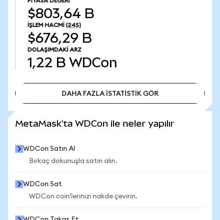
PIYASA DEĞERI
$803,64 B
İŞLEM HACMI
(24S)
$676,29 B
DOLAŞIMDAKI ARZ
1,22 B
WDCon
DAHA FAZLA İSTATİSTİK GÖR
DAHA FAZLA İSTATİSTİK GÖR
MetaMask'ta WDCon ile neler yapılır
WDCon Satın Al
Birkaç dokunuşla satın alın.
WDCon Sat
WDCon coin'lerinizi nakde çevirin.
WDCon Takas Et