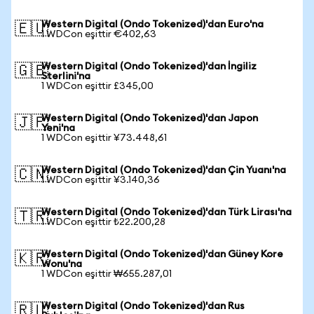
Western Digital (Ondo Tokenized)'dan Euro'na
🇪🇺
1 WDCon eşittir €402,63
Western Digital (Ondo Tokenized)'dan İngiliz
🇬🇧
Sterlini'na
1 WDCon eşittir £345,00
Western Digital (Ondo Tokenized)'dan Japon
🇯🇵
Yeni'na
1 WDCon eşittir ¥73.448,61
Western Digital (Ondo Tokenized)'dan Çin Yuanı'na
🇨🇳
1 WDCon eşittir ¥3.140,36
Western Digital (Ondo Tokenized)'dan Türk Lirası'na
🇹🇷
1 WDCon eşittir ₺22.200,28
Western Digital (Ondo Tokenized)'dan Güney Kore
🇰🇷
Wonu'na
1 WDCon eşittir ₩655.287,01
Western Digital (Ondo Tokenized)'dan Rus
🇷🇺