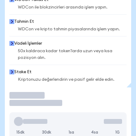
WDCon ile blokzincirleri arasında işlem yapın.
Tahmin Et
WDCon ve kripto tahmin piyasalarında işlem yapın.
Vadeli İşlemler
50x kaldıraca kadar token'larda uzun veya kısa
pozisyon alın.
Stake Et
Kriptonuzu değerlendirin ve pasif gelir elde edin.
İşlem Yap
15dk
30dk
1sa
4sa
1G