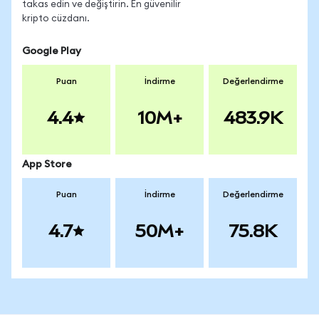
takas edin ve değiştirin. En güvenilir
kripto cüzdanı.
Google Play
Puan
İndirme
Değerlendirme
4.4
10M+
483.9K
App Store
Puan
İndirme
Değerlendirme
4.7
50M+
75.8K