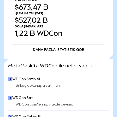
PIYASA DEĞERI
$673,47 B
İŞLEM HACMI
(24S)
$527,02 B
DOLAŞIMDAKI ARZ
1,22 B
WDCon
DAHA FAZLA İSTATİSTİK GÖR
DAHA FAZLA İSTATİSTİK GÖR
MetaMask'ta WDCon ile neler yapılır
WDCon Satın Al
Birkaç dokunuşla satın alın.
WDCon Sat
WDCon coin'lerinizi nakde çevirin.
WDCon Takas Et