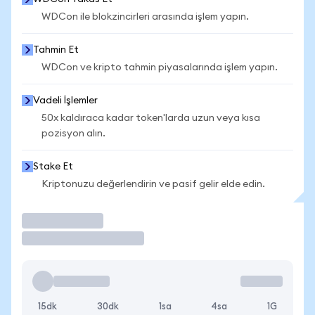
WDCon ile blokzincirleri arasında işlem yapın.
Tahmin Et
WDCon ve kripto tahmin piyasalarında işlem yapın.
Vadeli İşlemler
50x kaldıraca kadar token'larda uzun veya kısa
pozisyon alın.
Stake Et
Kriptonuzu değerlendirin ve pasif gelir elde edin.
İşlem Yap
15dk
30dk
1sa
4sa
1G