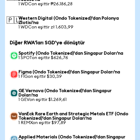
1 WDCon eşittir ₱26.186,28
Western Digital (Ondo Tokenized)'dan Polonya
🇵🇱
Zlotisi'na
1 WDCon eşittir zł 1.603,99
Diğer RWA'ları SGD'ye dönüştür
Spotify (Ondo Tokenized)'dan Singapur Doları'na
1 SPOTon eşittir $626,76
Figma (Ondo Tokenized)'dan Singapur Doları'na
1 FIGon eşittir $30,39
GE Vernova (Ondo Tokenized)'dan Singapur
Doları'na
1 GEVon eşittir $1.269,61
VanEck Rare Earth and Strategic Metals ETF (Ondo
Tokenized)'dan Singapur Doları'na
1 REMXon eşittir $97,89
Applied Materials (Ondo Tokenized)'dan Singapur