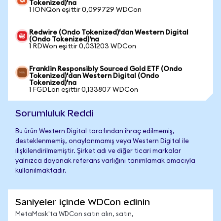
Tokenized)'na
1 IONQon eşittir 0,099729 WDCon
Redwire (Ondo Tokenized)'dan Western Digital
(Ondo Tokenized)'na
1 RDWon eşittir 0,031203 WDCon
Franklin Responsibly Sourced Gold ETF (Ondo
Tokenized)'dan Western Digital (Ondo
Tokenized)'na
1 FGDLon eşittir 0,133807 WDCon
Sorumluluk Reddi
Bu ürün Western Digital tarafından ihraç edilmemiş,
desteklenmemiş, onaylanmamış veya Western Digital ile
ilişkilendirilmemiştir. Şirket adı ve diğer ticari markalar
yalnızca dayanak referans varlığını tanımlamak amacıyla
kullanılmaktadır.
Saniyeler içinde WDCon edinin
MetaMask'ta WDCon satın alın, satın,