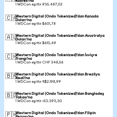
Rublesi'na
1 WDCon eşittir ₽35.487,02
Western Digital (Ondo Tokenized)'dan Kanada
🇨🇦
Doları'na
1 WDCon eşittir $601,78
Western Digital (Ondo Tokenized)'dan Avustralya
🇦🇺
Doları'na
1 WDCon eşittir $610,49
Western Digital (Ondo Tokenized)'dan İsviçre
🇨🇭
Frangı'na
1 WDCon eşittir CHF 348,56
Western Digital (Ondo Tokenized)'dan Brezilya
🇧🇷
Reali'na
1 WDCon eşittir R$2.198,99
Western Digital (Ondo Tokenized)'dan Bangladeş
🇧🇩
Takası'na
1 WDCon eşittir ৳53.393,30
Western Digital (Ondo Tokenized)'dan Filipin
🇵🇭
Pezosu'na