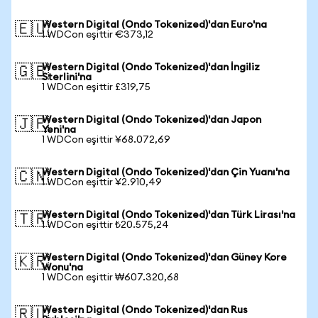
Western Digital (Ondo Tokenized)'dan Euro'na
🇪🇺
1 WDCon eşittir €373,12
Western Digital (Ondo Tokenized)'dan İngiliz
🇬🇧
Sterlini'na
1 WDCon eşittir £319,75
Western Digital (Ondo Tokenized)'dan Japon
🇯🇵
Yeni'na
1 WDCon eşittir ¥68.072,69
Western Digital (Ondo Tokenized)'dan Çin Yuanı'na
🇨🇳
1 WDCon eşittir ¥2.910,49
Western Digital (Ondo Tokenized)'dan Türk Lirası'na
🇹🇷
1 WDCon eşittir ₺20.575,24
Western Digital (Ondo Tokenized)'dan Güney Kore
🇰🇷
Wonu'na
1 WDCon eşittir ₩607.320,68
Western Digital (Ondo Tokenized)'dan Rus
🇷🇺