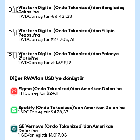
Western Digital (Ondo Tokenized)'dan Bangladeş
🇧🇩
Takası'na
1 WDCon eşittir ৳56.421,23
Western Digital (Ondo Tokenized)'dan Filipin
🇵🇭
Pezosu'na
1 WDCon eşittir ₱27.703,76
Western Digital (Ondo Tokenized)'dan Polonya
🇵🇱
Zlotisi'na
1 WDCon eşittir zł 1.699,19
Diğer RWA'ları USD'ye dönüştür
Figma (Ondo Tokenized)'dan Amerikan Doları'na
1 FIGon eşittir $24,11
Spotify (Ondo Tokenized)'dan Amerikan Doları'na
1 SPOTon eşittir $478,37
GE Vernova (Ondo Tokenized)'dan Amerikan
Doları'na
1 GEVon eşittir $1.017,03