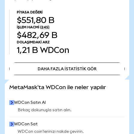
PIYASA DEĞERI
$551,80 B
İŞLEM HACMI
(24S)
$482,69 B
DOLAŞIMDAKI ARZ
1,21 B
WDCon
DAHA FAZLA İSTATİSTİK GÖR
DAHA FAZLA İSTATİSTİK GÖR
MetaMask'ta WDCon ile neler yapılır
WDCon Satın Al
Birkaç dokunuşla satın alın.
WDCon Sat
WDCon coin'lerinizi nakde çevirin.