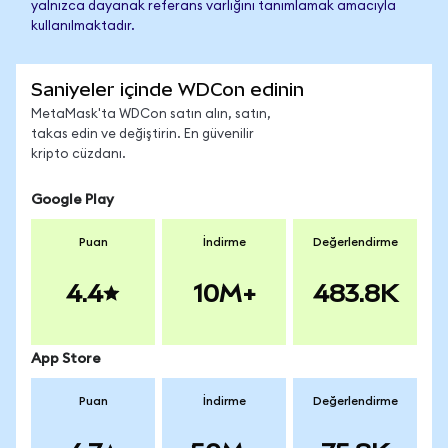
yalnızca dayanak referans varlığını tanımlamak amacıyla
kullanılmaktadır.
Saniyeler içinde WDCon edinin
MetaMask'ta WDCon satın alın, satın,
takas edin ve değiştirin. En güvenilir
kripto cüzdanı.
Google Play
Puan
İndirme
Değerlendirme
4.4
10M+
483.8K
App Store
Puan
İndirme
Değerlendirme