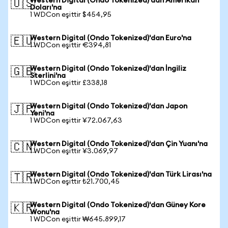
Western Digital (Ondo Tokenized)'dan Amerikan
🇺🇸
Doları'na
1 WDCon eşittir $454,95
Western Digital (Ondo Tokenized)'dan Euro'na
🇪🇺
1 WDCon eşittir €394,81
Western Digital (Ondo Tokenized)'dan İngiliz
🇬🇧
Sterlini'na
1 WDCon eşittir £338,18
Western Digital (Ondo Tokenized)'dan Japon
🇯🇵
Yeni'na
1 WDCon eşittir ¥72.067,63
Western Digital (Ondo Tokenized)'dan Çin Yuanı'na
🇨🇳
1 WDCon eşittir ¥3.069,97
Western Digital (Ondo Tokenized)'dan Türk Lirası'na
🇹🇷
1 WDCon eşittir ₺21.700,45
Western Digital (Ondo Tokenized)'dan Güney Kore
🇰🇷
Wonu'na
1 WDCon eşittir ₩645.899,17