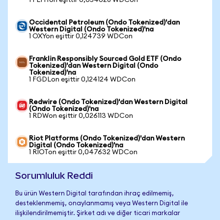
1 FLHYon eşittir 0,054028 WDCon
Occidental Petroleum (Ondo Tokenized)'dan
Western Digital (Ondo Tokenized)'na
1 OXYon eşittir 0,124739 WDCon
Franklin Responsibly Sourced Gold ETF (Ondo
Tokenized)'dan Western Digital (Ondo
Tokenized)'na
1 FGDLon eşittir 0,124124 WDCon
Redwire (Ondo Tokenized)'dan Western Digital
(Ondo Tokenized)'na
1 RDWon eşittir 0,026113 WDCon
Riot Platforms (Ondo Tokenized)'dan Western
Digital (Ondo Tokenized)'na
1 RIOTon eşittir 0,047632 WDCon
Sorumluluk Reddi
Bu ürün Western Digital tarafından ihraç edilmemiş,
desteklenmemiş, onaylanmamış veya Western Digital ile
ilişkilendirilmemiştir. Şirket adı ve diğer ticari markalar