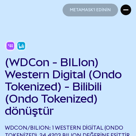
METAMASK'I EDİNİN
METAMASK'I EDİNİN
(WDCon - BILIon)
Western Digital (Ondo
Tokenized) - Bilibili
(Ondo Tokenized)
dönüştür
WDCON/BILION: 1 WESTERN DIGITAL (ONDO
TOKENIZED), 24,4203 BILION DEĞERINE EŞITTIR